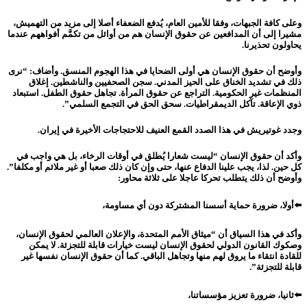
وعلى كافة الجبهات، وفقا للأمين العام، يُدفع الضعفاء أصلا إلى مزيد من التهميش،
مشيرا إلى أن المدافعين عن حقوق الإنسان هم من أوائل من تكمَّم أفواههم عندما
يحاولون تحذيرنا.
وأوضح أن حقوق الإنسان هي أولى الضحايا في هذا الهجوم المنسق. وأضاف: “نرى
ذلك في تشديد الخناق على الحيز المدني. سجن الصحفيين والناشطين. إغلاق
المنظمات غير الحكومية. التراجع عن حقوق المرأة. تجاهل حقوق الطفل. استبعاد
ذوي الإعاقة. تآكل الديمقراطيات. سحق الحق في التجمع السلمي”.
وجدد غوتيريش في هذا الصدد القمع العنيف للاحتجاجات الأخيرة في إيران.
وأكد أن حقوق الإنسان “ليست شعارا يُطلق في أوقات الرخاء، بل هي واجب في
كل حين. لذا، يجب علينا الدفاع عنها، حتى وإن كان ذلك صعبا أو غير ملائم أو مكلفا”.
وأوضح أن ذلك يتطلب تحركا عاجلا على ثلاثة محاور:
⬅️أولا، ضرورة حماية أسسنا المشتركة دون أي مساومة،
وأكد في هذا السياق أن “ميثاق الأمم المتحدة، والإعلان العالمي لحقوق الإنسان،
وصكوك القانون الدولي لحقوق الإنسان ليست خيارات قابلة للتجزئة. لا يمكن
للقادة انتقاء ما يروق لهم منها وتجاهل الباقي. كما أن حقوق الإنسان نفسها غير
قابلة للتجزئة”.
⬅️ثانيا، ضرورة تعزيز مؤسساتنا،