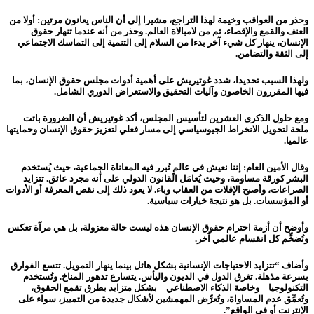
وحذر من العواقب وخيمة لهذا التراجع، مشيرا إلى أن الناس يعانون مرتين: أولا من
العنف والقمع والإقصاء، ثم من لامبالاة العالم. وحذر من أنه عندما تنهار حقوق
الإنسان، ينهار كل شيء آخر بدءا من السلام إلى التنمية إلى التماسك الاجتماعي
إلى الثقة والتضامن.
ولهذا السبب تحديدا، شدد غوتيريش على أهمية أدوات مجلس حقوق الإنسان، بما
فيها المقررون الخاصون وآليات التحقيق والاستعراض الدوري الشامل.
ومع حلول الذكرى العشرين لتأسيس المجلس، أكد غوتيريش أن الضرورة باتت
ملحة لتحويل الانخراط الجيوسياسي إلى مسار فعلي لتعزيز حقوق الإنسان وحمايتها
عالميا.
وقال الأمين العام: إننا نعيش في عالمٍ تُبرر فيه المعاناة الجماعية، حيث يُستخدم
البشر كورقة مساومة، وحيث يُعامَل القانون الدولي على أنه مجرد عائق. تتزايد
الصراعات، وأصبح الإفلات من العقاب وباء. لا يعود ذلك إلى نقص المعرفة أو الأدوات
أو المؤسسات. بل هو نتيجة خيارات سياسية.
وأوضح أن أزمة احترام حقوق الإنسان هذه ليست حالة معزولة، بل هي مرآة تعكس
وتُضخِّم كل انقسام عالمي آخر.
وأضاف “تتزايد الاحتياجات الإنسانية بشكل هائل بينما ينهار التمويل. تتسع الفوارق
بسرعة مذهلة. تغرق الدول في الديون واليأس. يتسارع تدهور المناخ. وتُستخدم
التكنولوجيا – وخاصة الذكاء الاصطناعي – بشكل متزايد بطرق تقمع الحقوق،
وتُعمِّق عدم المساواة، وتُعرِّض المهمشين لأشكال جديدة من التمييز، سواء على
الإنترنت أو في الواقع”.