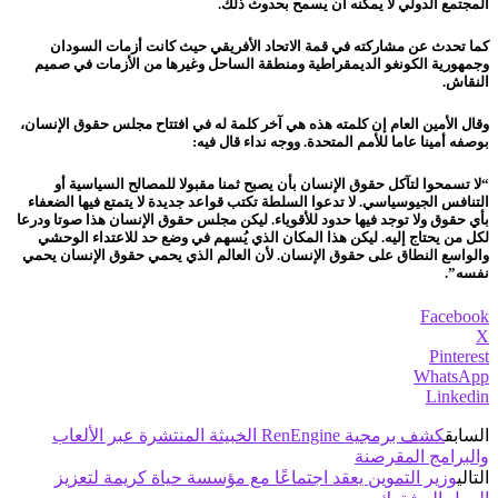
المجتمع الدولي لا يمكنه أن يسمح بحدوث ذلك.
كما تحدث عن مشاركته في قمة الاتحاد الأفريقي حيث كانت أزمات السودان
وجمهورية الكونغو الديمقراطية ومنطقة الساحل وغيرها من الأزمات في صميم
النقاش.
وقال الأمين العام إن كلمته هذه هي آخر كلمة له في افتتاح مجلس حقوق الإنسان،
بوصفه أمينا عاما للأمم المتحدة. ووجه نداء قال فيه:
“لا تسمحوا لتآكل حقوق الإنسان بأن يصبح ثمنا مقبولا للمصالح السياسية أو
التنافس الجيوسياسي. لا تدعوا السلطة تكتب قواعد جديدة لا يتمتع فيها الضعفاء
بأي حقوق ولا توجد فيها حدود للأقوياء. ليكن مجلس حقوق الإنسان هذا صوتا ودرعا
لكل من يحتاج إليه. ليكن هذا المكان الذي يُسهم في وضع حد للاعتداء الوحشي
والواسع النطاق على حقوق الإنسان. لأن العالم الذي يحمي حقوق الإنسان يحمي
نفسه”.
Facebook
X
Pinterest
WhatsApp
Linkedin
السابق
كشف برمجية RenEngine الخبيثة المنتشرة عبر الألعاب
والبرامج المقرصنة
التالي
وزير التموين يعقد اجتماعًا مع مؤسسة حياة كريمة لتعزيز