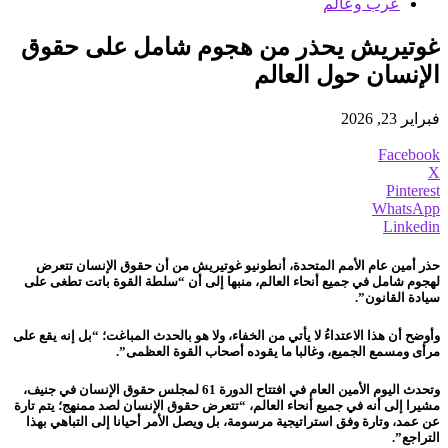
عرب وعالم
غوتيريش يحذر من هجوم شامل على حقوق
الإنسان حول العالم
فبراير 23, 2026
Facebook
X
Pinterest
WhatsApp
Linkedin
حذر أمين عام الأمم المتحدة، أنطونيو غوتيريش من أن حقوق الإنسان تتعرض
لهجوم شامل في جميع أنحاء العالم، منبها إلى أن “سلطة القوة باتت تطغى على
سيادة القانون”.
وأوضح أن هذا الاعتداءُ لا يأتي من الخفاء، ولا هو بالحدث المباغت؛ “بل إنه يقع على
مرأى ومسمع الجميع، وغالبا ما يقوده أصحاب القوة العظمى”.
وتحدث اليوم الأمين العام في افتتاح الدورة 61 لمجلس حقوق الإنسان في جنيف،
مشيرا إلى أنه في جميع أنحاء العالم، “تتعرض حقوق الإنسان لصد ممنهج؛ يتم تارة
عن عمد، وتارة وفق استراتيجية مرسومة، بل ويصل الأمر أحيانا إلى التباهي بهذا
التراجع”.