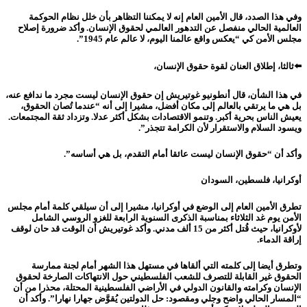
وفي هذا الصدد، قال الأمين العام إنه لا يمكننا التظاهر بأن خلل نظام الحوكمة
العالمية الحالي منفصل عن التدهور العالمي لحقوق الإنسان. وأكد ضرورة إصلاح
مجلس الأمن كي “يعكس واقع عالمنا اليوم، لا عالم عام 1945”.
⬅️ثالثا، إطلاق العنان لقوة حقوق الإنسان،
في هذا الشأن، قال أنطونيو غوتيريش إن حقوق الإنسان ليست مجرد ما ندافع عنه،
بل هي ما يرتقي بالعالم إلى مكان أفضل، مشيرا إلى أنه “عندما تُصان الحقوق،
يعيش الناس بحرية أكبر. وتنمو الاقتصادات بشكل أكثر عدلا. وتزداد ثقة المجتمعات.
ويسود السلام والاستقرار لأن الكرامة تتجذر”.
وأكد أن “حقوق الإنسان ليست عائقا أمام التقدم، بل هي أساسه”.
أوكرانيا، فلسطين، السودان
تطرق الأمين العام إلى الوضع في أوكرانيا، مشيرا إلى أن سيلقي كلمة أمام مجلس
الأمن يوم غد الثلاثاء بمناسبة الذكرى السنوية الرابعة للغزو الروسي الشامل
لأوكرانيا، حيث قُتل أكثر من 15 ألف مدني. وأكد غوتيريش أن الوقت قد حان لوقف
إراقة الدماء.
وتطرق أيضا إلى كلمته التي ألقاها في مستهل هذا الشهر أمام لجنة ممارسة
الحقوق غير القابلة للتصرف للشعب الفلسطيني حول الانتهاكات الصارخة لحقوق
الإنسان وكرامته والقانون الدولي في الأراضي الفلسطينية المحتلة، محذرا من أن
“المسار الحالي واضح وجلي ومقصود: حل الدولتين يُقوَّض جهارا نهارا”. وأكد أن