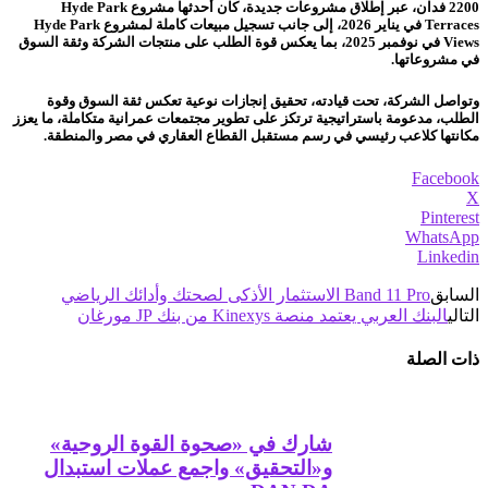
2200 فدان، عبر إطلاق مشروعات جديدة، كان أحدثها مشروع Hyde Park
Terraces في يناير 2026، إلى جانب تسجيل مبيعات كاملة لمشروع Hyde Park
Views في نوفمبر 2025، بما يعكس قوة الطلب على منتجات الشركة وثقة السوق
في مشروعاتها.
وتواصل الشركة، تحت قيادته، تحقيق إنجازات نوعية تعكس ثقة السوق وقوة
الطلب، مدعومة باستراتيجية ترتكز على تطوير مجتمعات عمرانية متكاملة، ما يعزز
مكانتها كلاعب رئيسي في رسم مستقبل القطاع العقاري في مصر والمنطقة.
Facebook
X
Pinterest
WhatsApp
Linkedin
السابق
Band 11 Pro الاستثمار الأذكى لصحتك وأدائك الرياضي
التالي
البنك العربي يعتمد منصة Kinexys من بنك JP مورغان
ذات الصلة
شارك في «صحوة القوة الروحية»
و«التحقيق» واجمع عملات استبدال