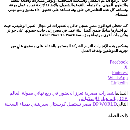
خلال برامج الدعم النفسي والسلامة الشخصية، وتوفير مسارات واضحة للتعلم
والتطوير المهني، والاهتمام بالتنوع والشمول، بالإضافة لإتاحة نماذج عمل مرنة،
وتساهم كل هذه العناصر في خلق بيئة تساعد على تحقيق أداء متميز ونمو مهني
مستدام.
كما تحظى ڤودافون مصر بسجل حافل بالتقديرات في مجال التميز الوظيفي، حيث
تم اختيارها سابقًا ضمن أفضل بيئة عمل في مصر، إلى جانب حصولها على جوائز
وتكريمات أخرى مرتبطة بمؤسسة Great Place To Work.
وتعكس هذه الإنجازات التزام الشركة المستمر بالحفاظ على مستوى عالٍ من
تجربة الموظفين وثقافة العمل.
Facebook
X
Pinterest
WhatsApp
Linkedin
السابق
انتصارات مصرية تعزز الحضور في ربع نهائي بطولة العالم
CIB وبالم هيلز للإسكواش
التالي
DP WORLD مصر تستقبل كريستال سيرينيتي بميناء السخنة
ذات الصلة