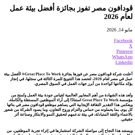
ڤودافون مصر تفوز بجائزة أفضل بيئة عمل
لعام 2026
مايو 14, 2026
Facebook
X
Pinterest
WhatsApp
Linkedin
أعلنت شركة ڤودافون مصر عن فوزها بجائزة Great Place To Work® لأفضل بيئة
عمل في مصر لعام 2026، لتحصد هذا التتويج للمرة الثالثة في سجلها، في إنجاز
يؤكد مكانتها كواحدة من أبرز جهات العمل في السوق المصري.
وتُعد هذه الشهادة من أهم المعايير العالمية لقياس جودة بيئة العمل وتُمنح من
مؤسسة Great Place To Work استنادًا إلى آراء الموظفين المستقلة والكاملة،
ويعكس هذا التقدير الثقافة الإيجابية التي يساهم موظفو ڤودافون مصر في بنائها
كل يوم، بما يحملونه من حماس والتزام وروح التعاون، وما يسود الشركة من شعور
بالانتماء والثقة المتبادلة، في بيئة تدعمهم لتحقيق النمو والابتكار وصناعة أثر
حقيقي.
ويستند هذا النجاح إلى مواصلة الشركة استثمارها في إثراء تجربة الموظفين، من