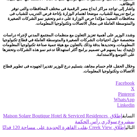
الوظائف.
واشار إلى تواجد مراكز ابداع مصر الرقمية فى مختلف المحافظات والتى توفر
برامج تدريبية للشباب، موضحا اهتمام الوزارة بإتاحة فرص التدريب للشباب فى
محافظات الصعيد؛ مؤكدا حرص الوزارة على دعم وتحفيز نمو الشركات الصغيرة
والمتوسطة العاملة فى مجال الاتصالات وتكنولوجيا المعلومات.
وشدد الوزير على أهمية تعزيز التعاون مع منظمات المجتمع المدني لإجراء دراسات
متخصصة حول احتياجات الشركات الصغيرة والمتوسطة العاملة في قطاع تكنولوجيا
المعلومات، وتحديدها بدقة وذلك بالتعاون مع هيئة تنمية صناعة تكنولوجيا المعلومات
(إيتيدا)، بما يسهم في تصميم برامج أكثر استهدافًا تدعم نمو هذه الشركات وتحفزها
على التوسع والاستدامة.
وخلال الحفل، قام حسام مجاهد، بتسليم درع للوزير تقديرا لجهوده فى تطوير قطاع
الاتصالات وتكنولوجيا المعلومات.
Facebook
X
Pinterest
WhatsApp
Linkedin
السابق
إطلاق Maison Solare Boutique Hotel & Serviced Residences
بمشروع سولاري رأس الحكمة
التالي
إطلاق Creek View بقلب القاهرة الجديدة على مساحة 120 فدانًا