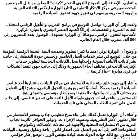
والتعليم، بالإضافة إلى النموذج اللغوي الضخم “كرنك” المطور من قبل المهندسين
المتخصصين في مركز الابتكار التطبيقي التابع للوزارة ليعكس الثقافة العربية
والهوية المصرية، ويسهم في تعزيز جهود تحقيق السيادة الرقمية.
ولفت إلى أن الوزارة تواصل التوسع في برامج التدريب والتأهيل الرقمي لمختلف
الفئات العمرية والتخصصات، إدراكًا لأهمية العنصر البشري باعتباره الركيزة
الأساسية للتحول الرقمي، موضحًا أن الوزارة تستهدف الوصول بعدد المتدربين إلى
800 ألف متدرب خلال العام الحالي.
وأوضح أن الوزارة تولي اهتماما كبيرا بتطوير وتحديث البنية التحتية الرقمية المؤمنة
من خلال التوسع في نشر خدمات الجيل الخامس وتحسين جودة التغطية، إلى جانب
نشر كابلات الألياف الضوئية وإحلالها محل الكابلات النحاسية لتطوير خدمات
الإنترنت الثابت في مختلف أنحاء الجمهورية وذلك إلى جانب جهود تنفيذ الشبكات
في قرى مبادرة “حياة كريمة”.
وأشار إلى جهود خلق بيئة جاذبة للاستثمار في مراكز البيانات باعتبارها أحد عناصر
السيادة الرقمية وممكنًا أساسيًا لتسريع وتيرة التحول الرقمي، مشيرًا إلى التعاون
مع مختلف الوزارات والجهات المعنية لوضع إطار مؤسسي وتنفيذي يتيح
للمستثمرين بناء دراسات جدوى طويلة الأجل قائمة على تسعير تنافسي، إلى جانب
العمل على تنمية الطلب المحلي على تلك الخدمات.
وأضاف أن الوزارة تعمل كذلك على بناء مناخ تنظيمي جاذب ومحفز للاستثمار من
خلال تطوير الأطر التشريعية، وتبسيط الإجراءات، وتوفير الحوافز اللازمة لجذب
المزيد من الاستثمارات المحلية والأجنبية في مجالات الاتصالات وتكنولوجيا
المعلومات؛ لافتا إلى أنه يتم العمل على اصدار قانون إتاحة وتداول وتصنيف البيانات
كما تتعاون مع كافة جهات الدولة تحت قيادة مجلس الوزراء لوضع إطار حوكمي