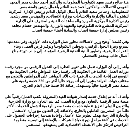
هبة صالح رئيس معهد تكنولوجيا المعلومات، والدكتور أحمد خطاب مدير المعهد
القومي للاتصالات، والدكتور أحمد حمد القائم بأعمال رئيس جامعة مصر
للمعلوماتية، و سامر سعيد القائم بأعمال الوكيل الدائم ورئيس الإدارة المركزية
للشئون المالية والإدارية والاحتياجات بوزارة الاتصالات، والمهندس سعد رشدى
رئيس الادارة المركزية للموارد والمساعدات الفنية والمشرف على الإدارة
المركزية للمشروعات التكنولوجية والتعهيد بالوزارة، والمهندس حسام مجاهد
رئيس مجلس إدارة جمعية اتصال، والسادة أعضاء جمعية اتصال.
وفي كلمته؛ أوضح وزير الاتصالات محاور عمل الوزارة ذات الأولوية، وفي مقدمتها
تسريع وتيرة التحول الرقمي، وتوطين التكنولوجيا وتوفير فرص العمل ، وبناء
القدرات الرقمية، وتطوير البنية التحتية الرقمية المؤمنة، إلى جانب تهيئة مناخ
أعمال جاذب ومحفز للاستثمار.
وأشار إلى أن الوزارة تعمل على تغيير النظرة إلى التحول الرقمي من مجرد رقمنة
دورات العمل القائمة في الحكومة إلى رقمنة رحلة المواطن داخل الحكومة مع
التوسع في إتاحة الخدمات الرقمية ذات الأثر المباشر على المواطنين بالتعاون مع
مختلف جهات الدولة؛ مشيرا إلى أنه يوجد حاليا أكثر من 220 خدمة رقمية على
منصة مصر الرقمية حالياً ونستهدف إضافة 50 خدمة خلال العام الجاري.
وأضاف أنه تم إطلاق خدمة إصدار شهادة القيد (المعروفة بكعب العمل) رقمياً على
منصة مصر الرقمية بالتعاون مع وزارة العمل، كما يتم التعاون مع وزارة الخارجية
والتعاون الدولى لتعزيز تغطية خدمات منصة مصر الرقمية لتشمل الخدمات الأكثر
طلباً من المصريين العاملين بالخارج، بالاضافة إلى التعاون مع وزارة الاستثمار
والتجارة الخارجية بهدف تطوير بيئة الأعمال وإعادة هندسة إجراءات الحصول على
الخدمات في كافة مراحل دورة حياة الشركات، بالإضافة إلى تبسيط منظومة
التراخيص لترتكز على الأنشطة الاقتصادية التي يستهدفها المستثمر.