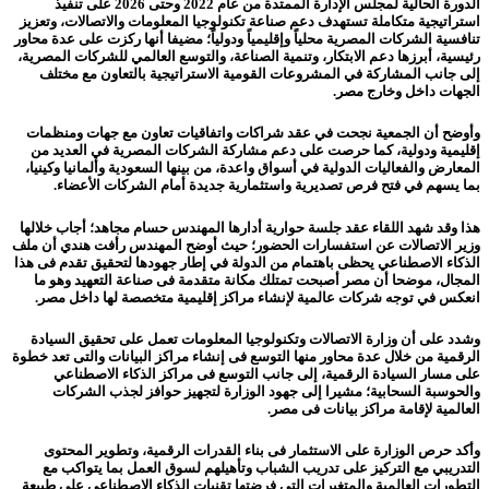
الدورة الحالية لمجلس الإدارة الممتدة من عام 2022 وحتى 2026 على تنفيذ
استراتيجية متكاملة تستهدف دعم صناعة تكنولوجيا المعلومات والاتصالات، وتعزيز
تنافسية الشركات المصرية محلياً وإقليمياً ودولياً؛ مضيفا أنها ركزت على عدة محاور
رئيسية، أبرزها دعم الابتكار، وتنمية الصناعة، والتوسع العالمي للشركات المصرية،
إلى جانب المشاركة في المشروعات القومية الاستراتيجية بالتعاون مع مختلف
الجهات داخل وخارج مصر.
وأوضح أن الجمعية نجحت في عقد شراكات واتفاقيات تعاون مع جهات ومنظمات
إقليمية ودولية، كما حرصت على دعم مشاركة الشركات المصرية في العديد من
المعارض والفعاليات الدولية في أسواق واعدة، من بينها السعودية وألمانيا وكينيا،
بما يسهم في فتح فرص تصديرية واستثمارية جديدة أمام الشركات الأعضاء.
هذا وقد شهد اللقاء عقد جلسة حوارية أدارها المهندس حسام مجاهد؛ أجاب خلالها
وزير الاتصالات عن استفسارات الحضور؛ حيث أوضح المهندس رأفت هندي أن ملف
الذكاء الاصطناعي يحظى باهتمام من الدولة في إطار جهودها لتحقيق تقدم فى هذا
المجال، موضحا أن مصر أصبحت تمتلك مكانة متقدمة فى صناعة التعهيد وهو ما
انعكس في توجه شركات عالمية لإنشاء مراكز إقليمية متخصصة لها داخل مصر.
وشدد على أن وزارة الاتصالات وتكنولوجيا المعلومات تعمل على تحقيق السيادة
الرقمية من خلال عدة محاور منها التوسع فى إنشاء مراكز البيانات والتى تعد خطوة
على مسار السيادة الرقمية، إلى جانب التوسع فى مراكز الذكاء الاصطناعي
والحوسبة السحابية؛ مشيرا إلى جهود الوزارة لتجهيز حوافز لجذب الشركات
العالمية لإقامة مراكز بيانات فى مصر.
وأكد حرص الوزارة على الاستثمار فى بناء القدرات الرقمية، وتطوير المحتوى
التدريبي مع التركيز على تدريب الشباب وتأهيلهم لسوق العمل بما يتواكب مع
التطورات العالمية والمتغيرات التي فرضتها تقنيات الذكاء الاصطناعي على طبيعة