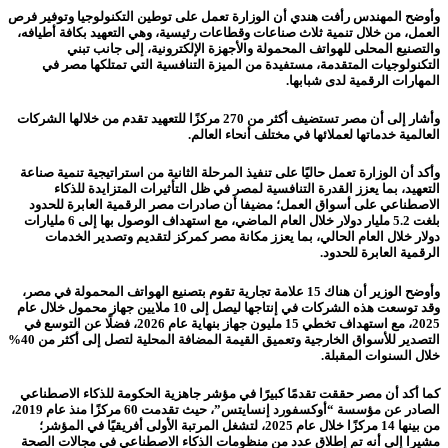
وأوضح المهندس رأفت هندي أن الوزارة تعمل على توطين التكنولوجيا وتوفير فرص
العمل، من خلال تنمية ثلاث صناعات وقطاعات رئيسية، وهي التعهيد بكافة أطيافه،
والتصنيع المحلى للهواتف المحمولة والأجهزة الإلكترونية، إلى جانب تبني
التكنولوجيات المتقدمة، مستفيدة من الميزة التنافسية التي تمتلكها مصر في
المهارات الرقمية لدى شبابها.
وأشار إلى أن مصر تستضيف أكثر من 270 مركزًا للتعهيد تقدم من خلالها الشركات
العالمية خدماتها لعملائها في مختلف أنحاء العالم.
وأكد أن الوزارة تعمل حاليًا على تنفيذ المرحلة الثانية من استراتيجية تنمية صناعة
التعهيد، بما يعزز القدرة التنافسية لمصر في ظل التأثيرات المتزايدة للذكاء
الاصطناعي على أسواق العمل؛ مضيفا أن صادرات مصر الرقمية العابرة للحدود
بلغت 5.2 مليار دولار خلال العام الماضي، مع استهداف الوصول بها إلى 6 مليارات
دولار خلال العام الحالي، بما يعزز مكانة مصر كمركز لتقديم وتصدير الخدمات
الرقمية العابرة للحدود.
وأوضح الوزير أن هناك 15 علامة تجارية تقوم بتصنيع الهواتف المحمولة في مصر،
وقد توسعت هذه الشركات في إنتاجها ليصل إلى 10 ملايين جهاز محمول خلال عام
2025، مع استهداف تخطي 15 مليون جهاز بنهاية عام 2026، فضلًا عن التوسع في
التصدير للأسواق الخارجية وتعميق القيمة المضافة المحلية لتصل إلى أكثر من 40%
خلال السنوات المقبلة.
كما أكد أن مصر حققت تقدمًا كبيرًا في مؤشر جاهزية الحكومة للذكاء الاصطناعي
الصادر عن مؤسسة “أوكسفورد إنسايتس”، حيث تقدمت 60 مركزًا منذ عام 2019،
من بينها 14 مركزًا خلال عام 2025، لتشغل المرتبة الأولى أفريقيًا في المؤشر؛
مشيرا إلى أنه تم إطلاق عدد من منظومات الذكاء الاصطناعي في مجالات الصحة