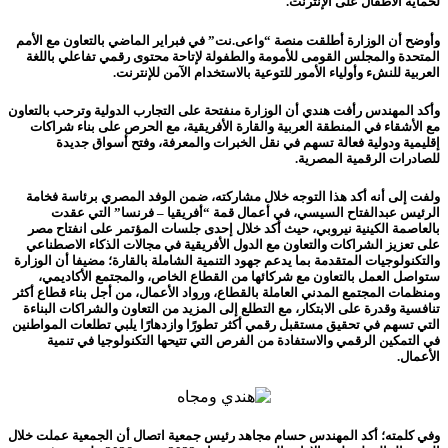
لحماية الأطفال على الإنترنت.
وأوضح أن الوزارة أطلقت منصة “واعى.نت” في فبراير الماضي بالتعاون مع الأمم
المتحدة والمجلس القومى للأمومة والطفولة لإتاحة محتوى رقمي تفاعلي باللغة
العربية للنشء وأولياء الأمور للتوعية بالاستخدام الآمن للإنترنت.
وأكد المهندس رأفت هندي أن الوزارة منفتحة على التجارب الدولية وترحب بالتعاون
مع الأشقاء في المنطقة العربية والقارة الأفريقية، مع الحرص على بناء شراكات
إقليمية ودولية فعالة تسهم في نقل الخبرات والمعرفة، وفتح أسواق جديدة
للصادرات الرقمية المصرية.
ولفت إلى أنه أكد هذا التوجه خلال مشاركته، ضمن الوفد المصري برئاسة فخامة
الرئيس عبدالفتاح السيسي، في أعمال قمة “أفريقيا – فرنسا” التي عقدت
بالعاصمة الكينية نيروبي، حيث أكد خلال إحدى جلسات المؤتمر على انفتاح مصر
على تعزيز الشراكات والتعاون مع الدول الأفريقية في مجالات الذكاء الاصطناعي
والتكنولوجيات المتقدمة بما يدعم جهود التنمية الشاملة بالقارة؛ مضيفا أن الوزارة
ستواصل العمل بالتعاون مع شركائها من القطاع الخاص، والمجتمع الأكاديمي،
ومنظمات المجتمع المدني العاملة بالقطاع، ورواد الأعمال، من أجل بناء قطاع أكثر
تنافسية وقدرة على الابتكار، مع التطلع إلى المزيد من التعاون والشراكات البناءة
التي تسهم في تحقيق مستقبل رقمي أكثر تطورًا وازدهارًا يلبي تطلعات المواطنين
في التمكين الرقمي والاستفادة من الفرص التي تتيحها التكنولوجيا في تنمية
الأعمال.
وفي كلمته؛ أكد المهندس حسام مجاهد رئيس جمعية اتصال أن الجمعية عملت خلال