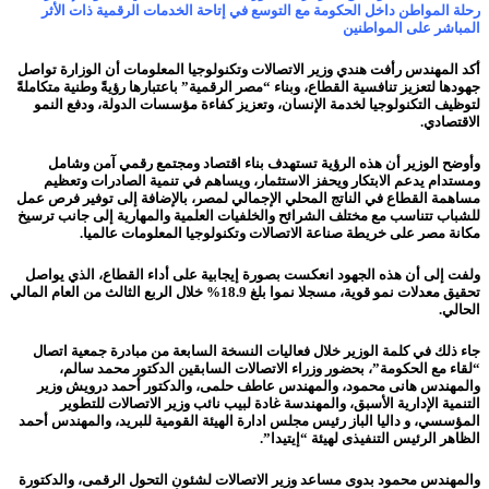
رحلة المواطن داخل الحكومة مع التوسع في إتاحة الخدمات الرقمية ذات الأثر
المباشر على المواطنين
أكد المهندس رأفت هندي وزير الاتصالات وتكنولوجيا المعلومات أن الوزارة تواصل
جهودها لتعزيز تنافسية القطاع، وبناء “مصر الرقمية” باعتبارها رؤيةً وطنية متكاملةً
لتوظيف التكنولوجيا لخدمة الإنسان، وتعزيز كفاءة مؤسسات الدولة، ودفع النمو
الاقتصادي.
وأوضح الوزير أن هذه الرؤية تستهدف بناء اقتصاد ومجتمع رقمي آمن وشامل
ومستدام يدعم الابتكار ويحفز الاستثمار، ويساهم في تنمية الصادرات وتعظيم
مساهمة القطاع في الناتج المحلي الإجمالي لمصر، بالإضافة إلى توفير فرص عمل
للشباب تتناسب مع مختلف الشرائح والخلفيات العلمية والمهارية إلى جانب ترسيخ
مكانة مصر على خريطة صناعة الاتصالات وتكنولوجيا المعلومات عالميا.
ولفت إلى أن هذه الجهود انعكست بصورة إيجابية على أداء القطاع، الذي يواصل
تحقيق معدلات نمو قوية، مسجلا نموا بلغ 18.9% خلال الربع الثالث من العام المالي
الحالي.
جاء ذلك في كلمة الوزير خلال فعاليات النسخة السابعة من مبادرة جمعية اتصال
“لقاء مع الحكومة”، بحضور وزراء الاتصالات السابقين الدكتور محمد سالم،
والمهندس هانى محمود، والمهندس عاطف حلمى، والدكتور أحمد درويش وزير
التنمية الإدارية الأسبق، والمهندسة غادة لبيب نائب وزير الاتصالات للتطوير
المؤسسي، و داليا الباز رئيس مجلس ادارة الهيئة القومية للبريد، والمهندس أحمد
الظاهر الرئيس التنفيذى لهيئة “إيتيدا”.
والمهندس محمود بدوى مساعد وزير الاتصالات لشئون التحول الرقمى، والدكتورة