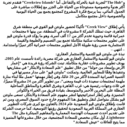
و“The Hub”لتجربة غنية بالحركة والتفاعل. أما “Creekview Islands” فتقدم تجربة
أكثر هدوءً وخصوصية مستوحاة من الحياة على الجزر مع إطلالات مباشرة على
الجدول المائي، بما يرسخ فكرة المشروع كمجتمع يجمع بين الحياة اليومية
والخصوصية داخل مجتمع متكامل.
يأتي إطلاق “Creek View” تأكيدًا لحضور ماونتن ڤيو القوي في منطقة شرق
القاهرة، حيث تمتلك الشركة 8 مشروعات في المنطقة، من بينها 6 مجتمعات
عمرانية قائمة وحيوية تخدم أكثر من 17 ألف أسرة، وهو ما يؤكد قدرة ماونتن ڤيو
على تطوير مجتمعات سكنية متكاملة تجمع بين التصميم والطبيعة والقيمة
الاستثمارية ضمن رؤية طويلة الأجل لتطوير مجتمعات عمرانية أكثر تميزًا واستدامة.
– انتهي –
نبذة عن ماونتن ڤيو للتنمية والاستثمار العقاري:
ماونتن ڤيو للتنمية والاستثمار العقاري هي شركة مصرية رائدة تأسست عام 2005،
بهدف تطوير مشروعات عقارية متكاملة. تبنت الشركة رؤية فريدة هي “إعمار
الأرض وإسعاد من حولنا” من خلال تطبيق “علم السعادة والابتكار” في مشاريعها
وتنفيذها وفقًا للمعايير العالمية. وتمكنت “ماونتن ڤيو” على مدار مسيرتها في
التنمية العمرانية الممتدة لأكثر من 20 عامًا، وفي إطار مهمتها “نعمل معًا لبناء منارة
ملهمة لمجتمعات سعيدة ذات قيمة ومعنى”، من تطوير أكثر من 24 مشروعًا مميزًا،
في ثلاث وجهات رئيسية هي: غرب القاهرة وشرق القاهرة والمناطق الساحلية
المطلة على البحرين الأحمر والمتوسط، بقيادة فريق من الخبراء والكوادر
المتميزة. وفي إطار استراتيجيتها لنشر مفهوم علم السعادة والابتكار، تسعى ماونتن
ڤيو بشكل متواصل لنقل وتطبيق هذا المفهوم خارج حدود السوق المصري، ومن ثم
قامت بإطلاق ماونتن ڤيو السعودية عام 2024 بالتعاون مع كبرى شركات التطوير
العقاري في المملكة العربية السعودية لتحقيق رؤيتها التوسعية، كما حرصت الشركة
على تقديم أحدث تصميمات الهندسة المعمارية والمفاهيم المبتكرة مثل The
Lighthouse، أول مكان مخصص للسعادة المجتمعية، من خلال مشروعاتها المتميزة
مما يتيح للعائلات “عيش السعادة.”