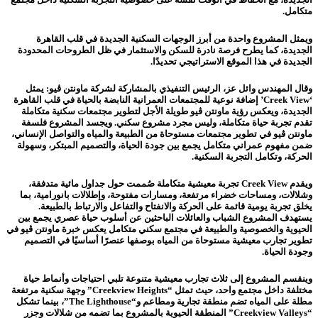
متكامل.
ويمثل المشروع واحدة من أبرز الوجهات السكنية الجديدة في قلب القاهرة
الجديدة، كما يطرح فرصة نادرة للسكن والاستثمار في ظل الطروحات المحدودة
الجديدة في هذا الموقع الاستراتيجي تحديدًا.
وقال المهندس وائل عز، الرئيس التنفيذي بالمشاركة لشركة ماونتن ڤيو: يمثل
‘Creek View’ إضافة نوعية للمجتمعات العمرانية النابضة بالحياة في قلب القاهرة
الجديدة، ويعكس رؤية ماونتن ڤيو طويلة الأجل لتطوير مجتمعات سكنية متكاملة
تقدم تجربة حياة متكاملة، وليس مجرد مشروع سكني. ويجسد المشروع فلسفة
ماونتن ڤيو في تطوير مجتمعات مستوحاة من الطبيعة والمياه والتواصل الإنساني،
ضمن مفهوم عمراني متكامل يجمع بين جودة الحياة، والتصميم المبتكر، وسهولة
الحركة، وتكامل التجربة السكنية.
ويقدم Creek View تجربة معيشية متكاملة صُممت حول جداول مائية متدفقة،
وشلالات، ومساحات خضراء مرتفعة، ومسارات مفتوحة، وإطلالات بانورامية، بما
يخلق تجربة يومية قائمة على الحركة والانفتاح والتفاعل والارتباط بالطبيعة.
يستهدف المشروع الشباب والعائلات الباحثين عن أسلوب حياة عصري يجمع بين
الحيوية والخصوصية والطبيعة في مجتمع سكني متكامل يعكس خبرة ماونتن ڤيو في
تطوير تجارب معيشية مستوحاة من المياه بوصفها عنصرًا أساسيًا في التصميم
وجودة الحياة.
وينقسم المشروع إلى ثلاث تجارب معيشية متنوعة تلبي احتياجات وأنماط حياة
مختلفة داخل مجتمع واحد، حيث تمثل “Creekview Heights” وجهة سكنية مرتفعة
مطلة على المياه تضم منطقة تجارية ومطاعم و“The Lighthouse”، بينما تشكل
“Creekview Valleys” المنطقة الحيوية بالمشروع بما تضمه من شلالات وجزر