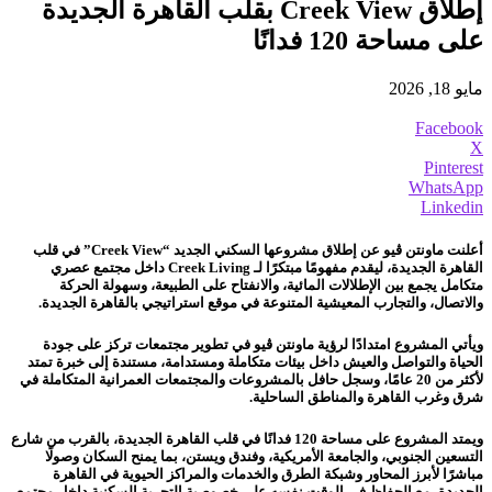
إطلاق Creek View بقلب القاهرة الجديدة
على مساحة 120 فدانًا
مايو 18, 2026
Facebook
X
Pinterest
WhatsApp
Linkedin
أعلنت ماونتن ڤيو عن إطلاق مشروعها السكني الجديد “Creek View” في قلب
القاهرة الجديدة، ليقدم مفهومًا مبتكرًا لـ Creek Living داخل مجتمع عصري
متكامل يجمع بين الإطلالات المائية، والانفتاح على الطبيعة، وسهولة الحركة
والاتصال، والتجارب المعيشية المتنوعة في موقع استراتيجي بالقاهرة الجديدة.
ويأتي المشروع امتدادًا لرؤية ماونتن ڤيو في تطوير مجتمعات تركز على جودة
الحياة والتواصل والعيش داخل بيئات متكاملة ومستدامة، مستندة إلى خبرة تمتد
لأكثر من 20 عامًا، وسجل حافل بالمشروعات والمجتمعات العمرانية المتكاملة في
شرق وغرب القاهرة والمناطق الساحلية.
ويمتد المشروع على مساحة 120 فدانًا في قلب القاهرة الجديدة، بالقرب من شارع
التسعين الجنوبي، والجامعة الأمريكية، وفندق ويستن، بما يمنح السكان وصولًا
مباشرًا لأبرز المحاور وشبكة الطرق والخدمات والمراكز الحيوية في القاهرة
الجديدة، مع الحفاظ في الوقت نفسه على خصوصية التجربة السكنية داخل مجتمع