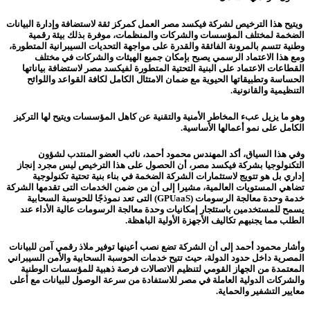
ويتيح هذا الترخيص لشركة فيكسد مصر العمل كمركز ثقة لاستضافة وإدارة البيانات
الضخمة لمختلف المؤسسات والشركات والمنظمات، موفرة بذلك بيئة رقمية
وطنية تتسم بالمرونة الفائقة والقدرة على مواجهة التحديات السيبرانية المتطورة،
ومع هذا الاعتماد الرسمي يصبح بإمكان جميع الهيئات والشركات في مختلف
القطاعات الاعتماد على البنية التحتية المتطورة لفيكسد مصر لاستضافة بياناتها
الحساسة وتطبيقاتها الحيوية مع ضمان الامتثال الكامل لكافة القواعد واللوائح
التنظيمية والقانونية.
وهو ما يزيل عبء المخاطر الأمنية والتقنية عن كاهل المؤسسات ويتيح لها التركيز
الكامل على نمو أعمالها الأساسية.
وفي هذا السياق، أكد المهندس محمود أحمد، نائب العضو المنتدب لشؤون
التكنولوجيا بشركة فيكسد مصر، أن الحصول على هذا الترخيص ليس مجرد إنجاز
إداري بل هو تتويج لاستثمارات الشركة الضخمة في بناء بنية تحتية تكنولوجية
تضاهي المستويات العالمية، مشيرا إلى أن من ضمن الخدمات التى تقدمها الشركة
خدمة وحدة معالجة الرسومات (GPUaaS) التى تعد نموذجًا للحوسبة السحابية
يسمح للمستخدمين باستئجار إمكانيات وحدة معالجة الرسومات عالية الأداء عند
الطلب مما يجنبهم تكاليف الأجهزة الأولية الباهظة.
وأشار محمود أحمد إلى أن الشركة تضع نصب أعينها توفير ملاذ رقمي آمن للبيانات
المصرية داخل حدود الدولة، حيث تتيح خدمات الحوسبة السحابية والأمن السيبراني
المعتمدة من الجهاز القومي لتنظيم الاتصالات فرصة ذهبية للمؤسسات الوطنية
والشركات الدولية العاملة في مصر للاستفادة من سرعة الوصول للبيانات مع أعلى
معايير التشفير والحماية.