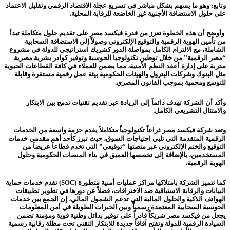
وتابع: وهو ما يسهم بشكل مباشر في تسريع عجلة الاقتصاد الرقمي وتقليل الاعتماد
على حلول الاستضافة الأجنبية غير الخاضعة للرقابة المحلية.
وأوضح أن هذه الخطوة تعزز من قدرة فيكسد مصر على تقديم حلول متكاملة تبدأ
من تأمين الهوية الرقمية والتوقيع الإلكتروني وصولاً إلى الاستضافة السحابية
الشاملة، مع الالتزام الكامل بمواصلة الدور كشريك استراتيجي للدولة في مشروع
“مصر الرقمية” من خلال توطين تكنولوجيا الحوسبة وتوفير كوادر بشرية مصرية
مدربة على إدارة أعقد النظم الأمنية، مما يضمن للعملاء في كافة القطاعات الحيوية
مثل البنوك وشركات البترول والهيئات الحكومية بيئة عمل رقمية مستقرة وقابلة
للتوسع ومحمية بموجب القانون المصري.
وأكد أن الشركة تهدف دائماً إلى الريادة عبر تقديم تقنيات تدمج بين الابتكار
والامتثال التشريعي الكامل.
وتعد شركة فيكسد مصر ذراعاً تكنولوجياً متكاملاً يقدم حزمة واسعة من الخدمات
الرقمية المتقدمة التي تلبي احتياجات السوق، حيث تبرز كأحد أهم مقدمي خدمات
التوقيع والختم الإلكتروني عبر منصتها “توقيعي” التي تخدم قطاعاً عريضاً من
المستخدمين، بالإضافة إلى تخصصها العميق في بناء المنصات الحكومية وحلول
الهوية الرقمية،
كما تتميز الشركة بامتلاكها مراكز عمليات أمنية متطورة (SOC) تقدم خدمات حماية
البيانات والرقابة الاستباقية ضد الاختراقات، فضلاً عن دورها في تطوير تطبيقات
الهواتف الذكية والحلول المالية التي تدعم الشمول المالي، إن الجمع بين خدمات
الحوسبة السحابية المعتمدة رسمياً وبين الخبرات الطويلة في أمن المعلومات
يجعل من فيكسد مصر شريكاً قادراً على توفير بدائل وطنية قوية ومؤمنة تضمن
السيادة الرقمية للدولة وتفتح آفاقاً جديدة للابتكار التقني تحت مظلة رقابية رسمية