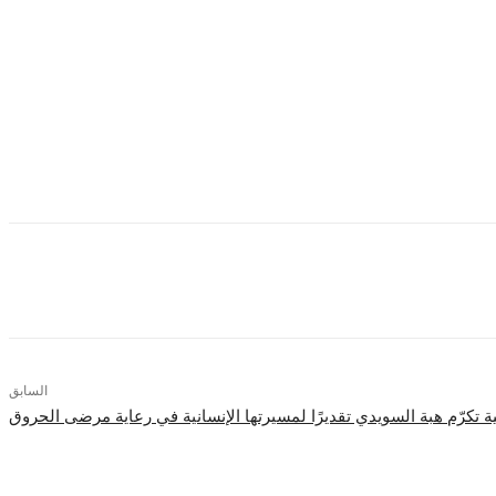
المتعلقة بالتهديدات السيبرانية. ويوفر مركز أبحاث التهديدات رؤية متعمقة لأكثر
السابق
 تكرّم هبة السويدي تقديرًا لمسيرتها الإنسانية في رعاية مرضى الحروق