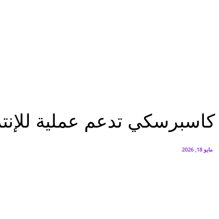
البنك العربي يطلق حملة الاسترداد النقدي الصيفية
أغسطس 6, 2026
سيتي إيدج توقع شراكة مع ڤودافون مصر لتوفير خدمات Triple Play الذكية بمشروع داون تاون بالعلمين الجديدة
أغسطس 6, 2026
تقارير
كاسبرسكي تدعم عملية للإنتربول بالمنطقة أدّت لنحو 200 اعتقال
تقارير
كاسبرسكي تدعم عملية للإنتربول با
مايو 18, 2026