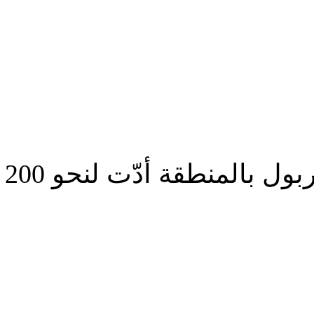
لمنطقة أدّت لنحو 200 اعتقال
شارك