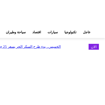
عاجل
تكنولوجيا
سيارات
اقتصاد
سياحة وطيران
الان
الخميس.. بدء طرح السكر الحر بسعر 25 جنيهًا للكيلو
اخر الاخبار
البورصة وجهاز التمثيل التجاري يروجان لسوق المال وجذب الاستثمارات الأجن
أغسطس 6, 2026
FEDIS وحلول تتشاركان في تطوير أول منصة للسياحة الصحية بالمنطقة
أغسطس 6, 2026