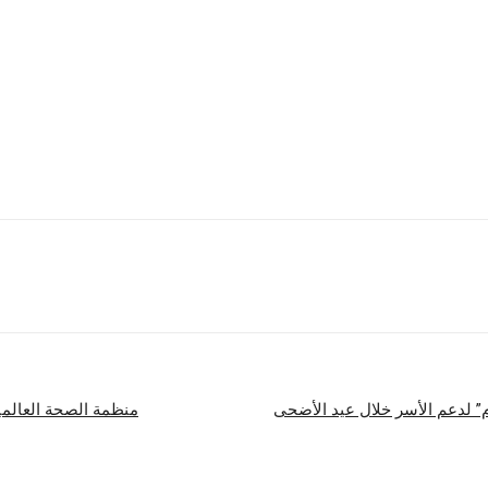
 بالإضافة إلى توقيف أحد المشتبه بهم.
تزويد أجهزة إنفاذ القانون والشركاء ببيانات حول الأساليب والاستراتيجيات المتقدمة 
ليبيا، المغرب، عُمان، فلسطين، قطر، تونس، الإمارات.
شارك
 لدعم الأسر خلال عيد الأضحى
منظمة الصحة العالمية