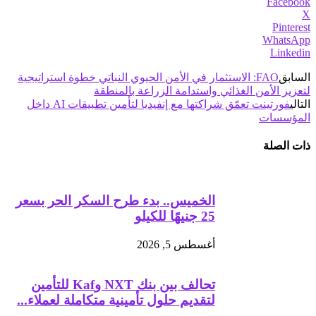
Facebook
X
Pinterest
WhatsApp
Linkedin
السابق
FAO: الاستثمار في الأمن الحيوي النباتي خطوة استراتيجية
لتعزيز الأمن الغذائي واستدامة الزراعة بالمنطقة
التالي
فورتينت تعمّق شراكتها مع إنفيديا لتأمين تطبيقات AI داخل
المؤسسات
ذات الصلة
الخميس.. بدء طرح السكر الحر بسعر
25 جنيهًا للكيلو
أغسطس 5, 2026
تحالف بين بنك NXT وKaf للتأمين
لتقديم حلول تأمينية متكاملة لعملاء...