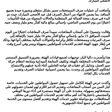
الأضحى المبارك.
وأضافت أن عمليات صرف المستحقات تسير بشكل منتظم وبصورة جيدة بجميع
المنافذ، بما يضمن الانتهاء من أعمال الصرف قبل عيد الأضحى المبارك، حيث تم
البدء في صرف منحة العمالة غير المنتظمة والحالات المحولة من هيئة التأمينات
اعتبارًا من يوم الخميس الماضي، بإجمالي مبالغ مالية تُقدَّر بنحو مليار ونصف جنيه.
وقالت: وتيسيرًا على أصحاب المعاشات، سيبدأ صرف المعاشات اعتبارًا من اليوم
السبت الموافق 23 مايو، بإجمالي مبالغ تُقدَّر بنحو 10 مليار جنيه؛ بالإضافة إلى
صرف المرتبات ومستحقات تكافل وكرامة والحوالات المالية بمختلف أنواعها، وذلك
في إطار جهود الهيئة لتقديم الخدمات للمواطنين بسهولة ويسر وفي أسرع وقت
ممكن.
هذا وأصدرت داليا الباز، توجيهات لجميع قيادات الهيئة، بضرورة التنسيق المستمر
بين القطاعات المختلفة بالهيئة، وتكثيف المتابعة الميدانية ومتابعة انتظام حركة
سير العمل، وتذليل أي عقبات قد تواجه العاملين أثناء تأدية عملهم والاستماع
لشكاوى المواطنين إن وجدت، بما يضمن انسيابية عمليات الصرف وتقديم
الخدمات بكل كفاءة.
وأكدت حرص الهيئة الكامل على تسهيل حصول المواطنين علي الخدمات، خاصة
كبار السن من أصحاب المعاشات، وتقديم الدعم اللازم لهم لضمان حصولهم على
مستحقاتهم بسهولة، مشددة على أن الهيئة مستمرة في أداء دورها الوطني
والمجتمعي باعتبارها أحد أهم منافذ تقديم الخدمات للمواطنين في مختلف
المحافظات، مع مواصلة تطوير خدمات الهيئة وتقديم أفضل مستوى من الخدمة
للمواطنين في جميع أنحاء الجمهورية.