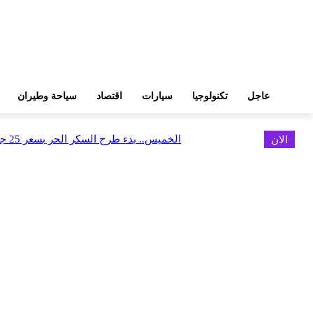
عاجل
تكنولوجيا
سيارات
اقتصاد
سياحة وطيران
الان
الخميس.. بدء طرح السكر الحر بسعر 25 جنيهًا للكيلو
اخر الاخبار
البورصة وجهاز التمثيل التجاري يروجان لسوق المال وجذب الاستثمارات الأجن
أغسطس 6, 2026
FEDIS وحلول تتشاركان في تطوير أول منصة للسياحة الصحية بالمنطقة
أغسطس 6, 2026