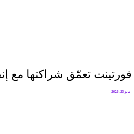
البنك العربي يطلق حملة الاسترداد النقدي الصيفية
أغسطس 6, 2026
سيتي إيدج توقع شراكة مع ڤودافون مصر لتوفير خدمات Triple Play الذكية بمشروع داون تاون بالعلمين الجديدة
أغسطس 6, 2026
تكنولوجيا
فورتينت تعمّق شراكتها مع إنفيديا لتأمين تطبيقات AI داخل المؤسسات
تكنولوجيا
فورتينت تعمّق شراكتها مع إنفيديا لتأم
مايو 23, 2026