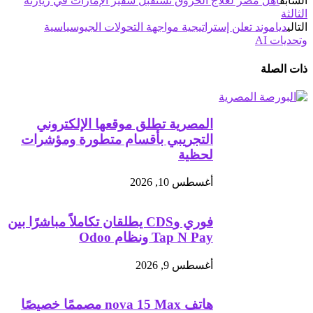
السابق
أهل مصر لعلاج الحروق تستقبل سفير الإمارات في زيارته
الثالثة
التالي
دياموند تعلن إستراتيجية مواجهة التحولات الجيوسياسية
وتحديات AI
ذات الصلة
المصرية تطلق موقعها الإلكتروني
التجريبي بأقسام متطورة ومؤشرات
لحظية
أغسطس 10, 2026
فوري وCDS يطلقان تكاملاً مباشرًا بين
Tap N Pay ونظام Odoo
أغسطس 9, 2026
هاتف nova 15 Max مصممًا خصيصًا