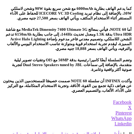
كما يدعم الهاتف بطارية 6000mAh مع شحن سريع بقوة 90W وشحن لاسلكي
30W، بالإضافة إلى نظام تبريد ICECORE VC 3D Cooling للحفاظ على الأداء
المستقر أثناء الاستخدام المكثف، ويأتي الهاتف بسعر 27,500 جنيه مصري.
أما NOTE 60، فيأتي بمعالج MediaTek Dimensity 7400 Ultimate 5G مع شاشة
Ultra HDR بدقة 1.5K ومعدل تحديث 144Hz، إلى جانب بطارية 6150mAh تدعم
الشحن اللاسلكي، وتصميم معدني فاخر مدعوم بإضاءة Active Halo Lighting
المميزة، ليقدم تجربة استخدام قوية ومتوازنة تناسب الاستخدام اليومي والألعاب
والترفيه، ويأتي الهاتف بسعر 18,888 جنيه مصري.
وتضم السلسلة أيضًا كاميرا رئيسية بدقة 50MP مع OIS وتقنيات تصوير ليلية
متقدمة، بالإضافة إلى سماعات Dual Stereo Speakers tuned by JBL لتجربة
صوتية أكثر واقعية وغامرة.
وأكدت INFINIX أن سلسلة NOTE 60 صممت خصيصًا للمستخدمين الذين يبحثون
عن هواتف ذكية تجمع بين القوة، الأناقة، وتجربة الاستخدام المتكاملة، مع التركيز
على الأداء، الألعاب، والتصميم العصري.
Facebook
X
Pinterest
WhatsApp
Linkedin