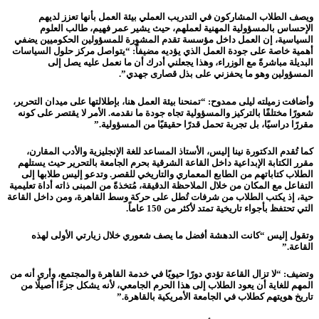
ويصف الطلاب المشاركون في التدريب العملي بيئة العمل بأنها تعزز لديهم
الإحساس بالمسؤولية المهنية لعملهم، حيث يشير عمر فهيم، طالب العلوم
السياسية، إن العمل داخل مؤسسة تقدم المشورة للمسؤولين الحكوميين يضفي
أهمية خاصة على جودة العمل الذي يؤديه مضيفاً: “يتواصل مركز حلول السياسات
البديلة مباشرةً مع الوزراء، وهذا يجعلني أدرك أن ما نعمل عليه يصل إلى
المسؤولين وهو ما يحفزني على بذل قصارى جهدي”.
وأضافت زميلته ليلى ممدوح: “تمنحنا بيئة العمل هنا، بإطلالتها على ميدان التحرير،
شعورًا مختلفًا بالتركيز والمسؤولية تجاه جودة ما نقدمه. الأمر لا يقتصر على كونه
مقررًا دراسيًا، بل تجربة تحمل قدرًا حقيقيًا من المسؤولية.”
كما تُقدم الدكتورة نينا إليس، الأستاذ المساعد للغة الإنجليزية والأدب المقارن،
مقرر الكتابة الإبداعية داخل القاعة الشرقية بحرم الجامعة بالتحرير حيث يستلهم
الطلاب كتاباتهم من الطابع المعماري والتاريخي للقصر. وتدعو إليس طلابها إلى
التفاعل مع المكان من خلال الملاحظة الدقيقة، مُتخذةً من المبنى ذاته أداة تعليمية
حية، إذ يكتب الطلاب من شرفات تُطل على حركة وسط القاهرة، ومن داخل القاعة
التي تحتفظ بأجواء تاريخية تمتد لأكثر من 150 عاماً.
وتقول إليس “كانت الدهشة أفضل ما يصف شعوري خلال زيارتي الأولى لهذه
القاعة.”
وتضيف: “لا تزال القاعة تؤدي دورًا حيويًا في خدمة القاهرة والمجتمع، وأرى أنه من
المهم للغاية أن يعود الطلاب إلى هذا الحرم الجامعي، لأنه يشكل جزءًا أصيلًا من
تاريخ هويتهم كطلاب في الجامعة الأمريكية بالقاهرة.”