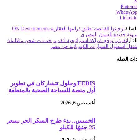
X
Pinterest
WhatsApp
Linkedin
السابق
أرجينزا القابضة تطلق ذراعها العقارية ON Developments
برؤية جديدة للسوق المصري
التالي
إنفنيتي توقع شراكة استراتيجية لتقديم خدمات شحن متكاملة
لتنقل اسطول السيارات الكهربائية في مصر
ذات الصلة
FEDIS وحلول تتشاركان في تطوير
أول منصة للسياحة الصحية بالمنطقة
أغسطس 6, 2026
الخميس.. بدء طرح السكر الحر بسعر
25 جنيهًا للكيلو
أغسطس 5, 2026