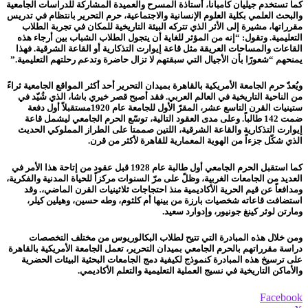
كما تستخدم جيليان كامبانا، أستاذة المسرح والعميدة المشاركة للدراسات الجامعية
والبحث العلمي بكلية العلوم الإنسانية والاجتماعية، حرم التحرير بانتظام في تدريس
مقرراتها، مشيرة إلى الأثر الذي تتركه البيئة التاريخية للمكان في تجربة الطلاب
التعليمية. وتقول: “إنه من المؤثر للغاية أن يتجول الطلاب الشباب بين أرجاء هذه
القاعات والمساحات العريقة مثل قاعة إيوارت التذكارية أو القاعة الشرقية. فهذا
يمنحهم “شعورًا بأن الأجيال التي سبقتهم لا تزال حاضرة وتدعم رحلتهم التعليمية.”
ويُعدّ حرم الجامعة الأمريكية بالقاهرة بميدان التحرير أحد أكثر المواقع الجامعية ثراءً
من الناحية التاريخية في العالم العربي. فقد أصبح قصر خيري باشا، الذي شُيّد في
ستينيات القرن التاسع عشر، المقرّ الأول للجامعة عام 1920مستقبلاً أول دفعة
ضمت 142 طالباً. وعلى مدى العقود التالية، توسّع الحرم الجامعي ليشمل قاعة
إيوارت التذكارية والقاعة الشرقية، اللتين صممتا على الطراز المملوكي الحديث
الذي شكّل جزءاً من الهوية المعمارية للقاهرة لأكثر من قرن.
كما استقبل الحرم الجامعي أول طالبة عام 1928 قبل عقود من إتاحة هذا الأمر في
العديد من الجامعات الغربية، وظلّ على مرّ السنوات مركزاً للحياة المدنية والفكرية،
ومدافعاً عن قيم الحرية الأكاديمية منذ احتجاجات ثلاثينيات القرن الماضي،. وقد
استضافت قاعاته شخصيات بارزة من بينها أم كلثوم، وطه حسين، وهيلين كيلر،
ومارتن لوثر كينغ جونيور، وإدوارد سعيد.
ومن خلال هذه المبادرة التي تتيح لطلاب البكالوريوس من مختلف التخصصات
دراسة مقرراتهم بالحرم الجامعي بميدان التحرير، تعمل الجامعة الأمريكية بالقاهرة
على ترسيخ هذه المبادرة كنموذج لكيفية دمج الجامعات البحثية البيئات الحضرية
والأماكن التاريخية في نسيج العملية التعليمية والتعلم الأكاديمي.
Facebook