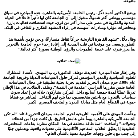
متنوعة.
ويضع الدكتور أحمد دلّال، رئيس الجامعة الأمريكية بالقاهرة، هذه المبادرة في سياق
مؤسسي ووطني أكثر شمولاً، مشيرًا إلى أن الجامعة كان لها تأثيراً فاعلاً في الحياة
المدنية والفكرية في مصر على مدار أكثر من قرن، حيث استضافت فعاليات بارزة
ومحاضرات مؤثرة ومبادرات أسهمت في إثراء المشهد الفكري والثقافي في البلاد.
وقال دلّال “تشهد القاهرة التاريخية حراكاً ثقافيًا متسارعًا، ونحن نؤمن بأهمية هذا
التطور ونسعى من موقعنا في قلب المدينة إلى إعادة إحياء حرم الجامعة بالتحرير
بما يعزز قدرته على خدمة الطموحات والرؤى الوطنية بصورة أكثر فعالية.”
وفي إطار هذه المبادرة الجديدة، توظف الدكتورة رباب المهدي، الأستاذ المشارك
للعلوم السياسية والمدير المؤسس لمركز حلول السياسات البديلة وخريجة الجامعة
عام 1996، حرم ميدان التحرير لتقديم تجربة بحثية تطبيقية في مجال السياسات
العامة ضمن مقررها الدراسي “مقدمة في التنمية”. ويتلقى الطلاب، في هذا الإطار،
تدريبًا عمليًا لمدة خمسة أسابيع داخل المركز، يشاركون خلاله في إعداد بحوث
سياسات بالتعاون مع باحثين متخصصين، بما يتيح لهم التفاعل المباشر مع قضايا
حيوية في القطاع العام مثل مبادلة الديون والمتحف المصري الكبير.
وعلّقت المهدي على الأهمية التاريخية لحرم الجامعة بميدان التحرير قائلة: “لم تكن
الجامعة الأمريكية بالقاهرة يوماً على هامش التاريخ، بل كانت جزءاً من لحظاته
وتحولاته.” وأضافت: “ثمة طاقة مختلفة في هذا المكان مقارنة بقاعات المحاضرات
التقليدية إذ يطبّق الطلاب المفاهيم الأكاديمية على تحديات واقعية، ويعملون جنبًا
إلى جنب مع باحثين وجهات حكومية معنية بالشأن العام.”