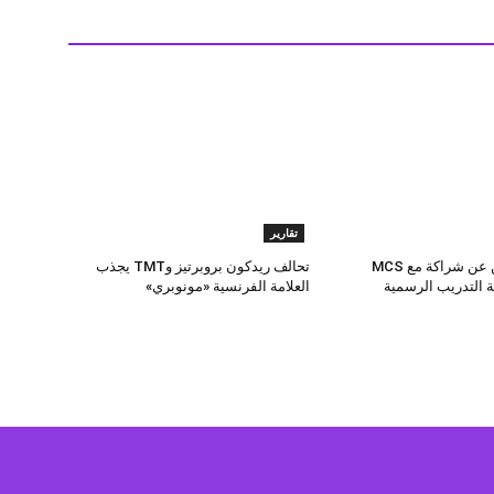
تقارير
RAKICT تعلن عن شراكة مع MCS
تحالف ريدكون بروبرتيز وTMT يجذب
 التدريب الرسمية
العلامة الفرنسية «مونوبري»