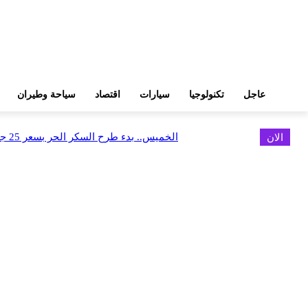
عاجل
تكنولوجيا
سيارات
اقتصاد
سياحة وطيران
الان
الخميس.. بدء طرح السكر الحر بسعر 25 جنيهًا للكيلو
اخر الاخبار
البورصة وجهاز التمثيل التجاري يروجان لسوق المال وجذب الاستثمارات الأجن
أغسطس 6, 2026
FEDIS وحلول تتشاركان في تطوير أول منصة للسياحة الصحية بالمنطقة
أغسطس 6, 2026