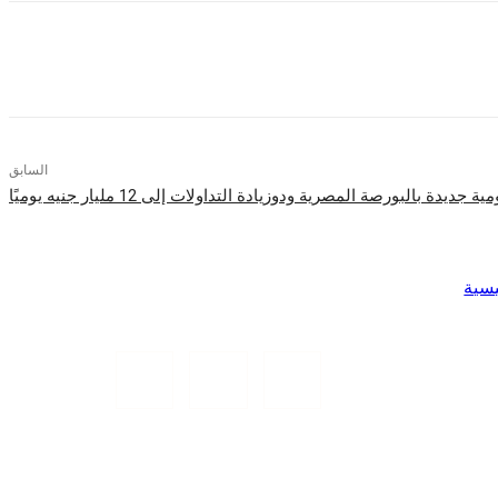
السابق
دة بالبورصة المصرية ودوزيادة التداولات إلى 12 مليار جنيه يوميًا
يسية