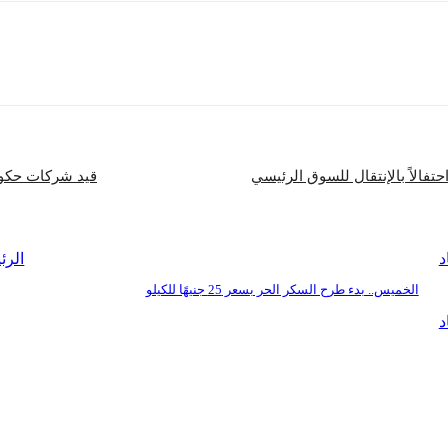
شارك
فالاً بالإنتقال للسوق الرئيسي
قيد شركات حكومية جدي
د
الرئ
الخميس.. بدء طرح السكر الحر بسعر 25 جنيهًا للكيلو
د