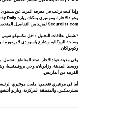
وإذا كنت ترغب في معرفة المزيد عن مستوى أ
Securelist.com لمزيد من التفاصيل المتخصصة.
*تشمل نطاقات التحليل داخل مكسيكو سيتي: 
وساحة الزوكالو، وشارع باسيو دي لا ريفورما، بال
وكويواكان.
وفي مدينة غوادالاخارا تمتد المناطق لتشمل: م
ووسط المدينة، وزابوبان، وحي بروفيدنسيا، وشارع
القريبة من أنداريس.
أما في مونتيري فتغطي: ملعب مونتيري الرئيسي
سنتريمكس، والمنطقة المركزية، وباريو أنتيغوو،