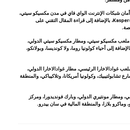
مان شبكات الإنترنت الواي فاي في مدن مكسيكو سيتي،
وغوادالاخارا، ومونتيري يمكنك زيارة Kaspersky Daily، بالإضافة إلى قراءة المقال التقني على
ملعب مكسيكو سيتي، ومطار مكسيكو سيتي الدولي،
إضافة إلى أحياء كولونيا روما، ولا كونديسا، وبولانكو،
لعب غوادالاخارا الرئيسي، مطار غوادالاخارا الدولي،
 تشابولتيبيك، وكولونيا أمريكانا، وتلاكيباكي، والمنطقة
، ومطار مونتيري الدولي، وبارك فونديدورا، ومركز
 وماكرو بلازا، والمنطقة المالية في سان بيدرو.