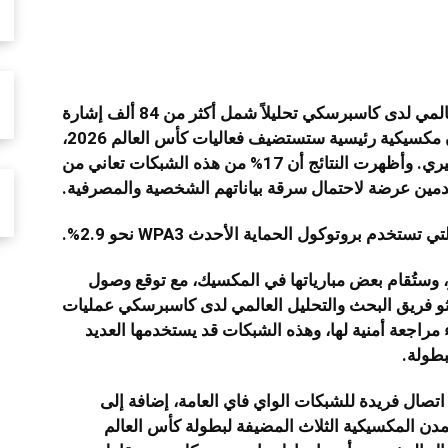
شارك
أجرى خبراء فريق البحث والتحليل العالمي لدى كاسبرسكي تحليلاً شمل أكثر من 84 ألف إشارة
لشبكات واي فاي عامة مجانية في ثلاث مدن مكسيكية رئيسية ستستضيف فعاليات كأس العالم 2026،
وهي: مكسيكو سيتي، وغوادالاخارا، ومونتيري. وأظهرت النتائج أن 17% من هذه الشبكات تعاني من
دمين عرضة لاحتمال سرقة بياناتهم الشخصية والمصرفية.
خدم بروتوكول الحماية الأحدث WPA3 نحو 2.9%.
ولة كأس العالم 2026 في 11 يونيو، وستُقام بعض مبارياتها في المكسيك، مع توقع وصول
حثو فريق البحث والتحليل العالمي لدى كاسبرسكي عمليات
مراجعة أمنية لها، وهذه الشبكات قد يستخدمها العديد
بطولة.
لباحثون تحليلاً شمل 69,473 نقطة اتصال فريدة للشبكات الواي فاي العامة، إضافة إلى
المدن المكسيكية الثلاث المضيفة لبطولة كأس العالم