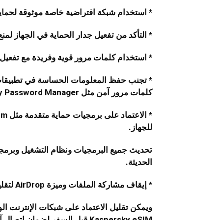
* استخدام شبكة افتراضية خاصة موثوقة لحماية 
* التأكد من تفعيل جدار الحماية في الجهاز لم
* استخدام كلمات مرور قوية وفريدة مع تفعيل ا
* تجنب حفظ المعلومات الحساسة في تطبيقات 
كلمات مرور آمن مثل Kaspersky Password Manager.
للجهاز.
تحديث جميع البرمجيات ونظام التشغيل وبرمجي
الحديثة.
* إيقاف مشاركة الملفات وميزة AirDrop لتقليل مخاطر الوصول غير المصرح به.
Kaspersky eSIM قبل السفر لضمان اتصال آمن ومستقر.