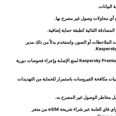
البيانات.
نع أي محاولات وصول غير مصرح بها.
لمصادقة الثنائية كطبقة حماية إضافية.
الملاحظات أو الصور، واستخدم بدلاً من ذلك مدير
* الاعتماد على برمجيات حماية متقدمة مثل Kaspersky Premium لمنع الإصابة وإجراء فحوصات دورية
ات مكافحة الفيروسات باستمرار للحماية من التهديدات
ويمكن تقليل الاعتماد على شبكات الإنترنت الواي فاي العامة عبر شراء شريحة eSIM من متجر