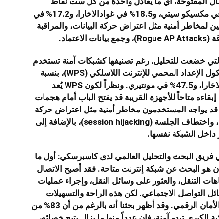
ن 17% من نقاط الاتصال المفتوحة، أي ما يعادل واحدة من كل ست نقاط
تقريباً، كانت غير آمنة، مع نسب بلغت 16.5% في مكسيكو سيتي، و18.5% في غوادالاخارا، و17.2% في
 لمخاطر أمنية مثل اعتراض حركة البيانات، والمراقبة
عتماد.
نحو 45% من الشبكات التي خضعت للتحليل، رغم تصنيفها كشبكات آمنة تستخدم
بروتوكولي WPA2/WPA3، تظهر قدرات بروتوكول الإعداد المحمي للإنترنت اللاسلكي (WPS)، بنسبة
53.7% في مكسيكو سيتي، و50.9% في غوادالاخارا، و47.5% في مونتيري. ونظراً لكون WPS يُعد
 إبقاءه متاحاً للأجهزة القريبة قد يفتح الباب أمام هجمات
، قد يواجه المستخدمون مخاطر أمنية مثل اعتراض حركة
البيانات عبر الشبكة، وكشف البيانات الحساسة، واختطاف الجلسة (session hijacking)، بالإضافة إلى
ر داخل الشبكة نفسها.
ة في فريق البحث والتحليل العالمي لدى كاسبرسكي: أول ما
ن هو البحث عن شبكة إنترنت متاحة. فقد أصبح الاتصال
جاهات التنقل، والعثور على وسائل النقل، وإجراء عمليات
ائل التواصل الاجتماعي. لكن هذه الراحة والتسهيلات
تأتي في كثير من الأحيان على حساب مستوى الأمان الرقمي. وقد أظهر بحثنا أنه بالرغم من أن 83% من
 الكبرى تبدو آمنة، فإن عدداً منها ما يزال يتيح خصائص