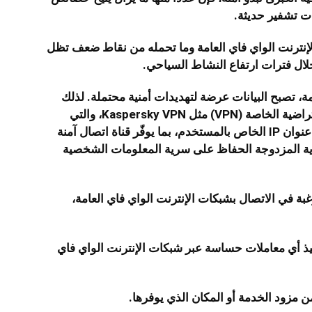
ات تشفير حديثة.
لإنترنت الواي فاي العامة وما تحمله من نقاط ضعف تظل
خلال فترات ارتفاع النشاط السياحي.
ة، تصبح البيانات عرضة لتهديدات أمنية محتملة. لذلك
ينصح خبراء الأمن بالاعتماد على الشبكات الافتراضية الخاصة (VPN) مثل Kaspersky VPN، والتي
تعمل على تشفير جميع بيانات الاتصال وإخفاء عنوان IP الخاص بالمستخدم، بما يوفّر قناة اتصال آمنة
اية المزدوجة الحفاظ على سرية المعلومات الشخصية
بة في الاتصال بشبكات الإنترنت الواي فاي العامة،
نفيذ أي معاملات حساسة عبر شبكات الإنترنت الواي فاي
ن مزود الخدمة أو المكان الذي يوفرها.