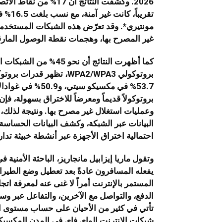
2026. وكشفت النتائج أ
مونتيري*. وقد تعرّض هذه الشبكات المستخدمين
غير المصرح بها، وهجمات نقطة الوصول المارقة (Rogue AP Attacks)، وجمع بيانات الا
كما أظهرت النتائج أن 
بروتوكولاً قديماً ومعرضاً للاختراق بسهولة، فإن
وعمليات استغلال غير مصرح بها. ونتيجة لذلك
احتمالية اختراق الأجهزة عبر أنشطة خبيثة تدا
وتقول ماريا إيزابيل مانجاريز، الباحثة الأمني
يفعله المسافرون عادةً بعد تعطيل وضع الطيرا
المستمر بالإنترنت أمراً لا غنى عنه لمعرفة ات
الدفع، والتواصل مع الآخرين، والتفاعل عبر وس
شبكات الإنترنت الواي فاي في المدن المكسيكية