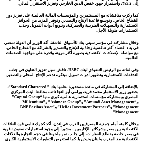
إلى 5.2%، واستمرار جهود خفض الدين الخارجي وتعزيز الاستقرار المالي.
كما ركزت مناقشاته مع المستثمرين والمؤسسات المالية العالمية على تعزيز دور
القطاع الخاص، وتوسيع قاعدة الإنتاج والتصدير، وتوفير المزيد من الحوافز
الاستثمارية والتسهيلات الضريبية والجمركية، وتنويع أدوات التمويل وجذب
الاستثمارات طويلة الأجل.
وخلال مشاركته في مؤتمر سيتي بنك للأسواق الناشئة، أكد الوزير أن الدولة تمضي
في بناء اقتصاد أكثر تنافسية وجاذبية للإنتاج والتصدير بالشراكة مع القطاع الخاص،
مع مواصلة الإصلاحات الاقتصادية بصورة أكثر مرونة وقدرة على مواجهة الصدمات
العالمية.
وفي لقائه مع الرئيس التنفيذي لبنك HSBC، ناقش سبل تعزيز التعاون في جذب
التدفقات الاستثمارية وتطوير أدوات تمويل مبتكرة تدعم الإنتاج المحلي والتصدير.
بالإضافة إلى المشاركة في مائدة مستديرة نظمها بنك ” Standard Chartered”،
بحضور وزير الاستثمار محمد فريد، ورامي أبو النجا نائب محافظ البنك المركزي
المصري وبمشاركة مؤسسات استثمارية عالمية كبرى منها “Capital Group”
و”Amundi Asset Management” و”Ashmore Group” و”Millennium
Management” و”Helios Investment Partners” و”BNP Paribas Asset
Management”.
وخلال كلمته أمام جمعية المصرفيين العرب في لندن، أكد كجوك تنامي قوة العلاقات
الاقتصادية بين مصر وشركائها الإقليميين، مشيراً إلى وجود استثمارات سعودية قوية
في مصر خاصة بقطاع العقارات، إلى جانب نمو ملحوظ في حجم التجارة والعلاقات
الاقتصادية مع المغرب ولبنان ونيجيريا. كما استعرض التطورات الاستثمارية الكبرى