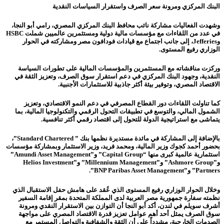
البنك المركزي ومرونة سعر الصرف واستقرار السياسات النقدية
وشهدت الفعاليات مشاركة نائب محافظ البنك المركزي المصري، رامي أبو النجا،
في عدد من اللقاءات مع مؤسسات مالية دولية ومستثمرين عالميين شملت HSBC
وJefferies، إلى جانب اجتماع مع قيادات فودافون مصر ومشاركته في الحوار
الوزاري رفيع المستوى.
وركزت مناقشاته مع المستثمرين والمؤسسات المالية على تطورات السياسة
النقدية، وجهود البنك المركزي في دعم استقرار سوق الصرف، وتعزيز الثقة في
الاقتصاد المصري، وتوفير بيئة أكثر جاذبية للاستثمارات الأجنبية.
كما تناولت اللقاءات دور القطاع المصرفي في دعم النمو الاقتصادي، وتعزيز
الشمول المالي، والتوسع في تطبيقات التحول الرقمي والتكنولوجيا المالية، بما
يتماشى مع استراتيجية الدولة للتحول إلى اقتصاد رقمي أكثر تنافسية.
بالإضافة إلى المشاركة في مائدة مستديرة نظمها بنك ” Standard Chartered”،
بحضور أحمد كجوك وزير المالية، ومحمد فريد، وزير الاستثمار وبمشاركة مؤسسات
استثمارية عالمية كبرى منها “Capital Group” و”Amundi Asset Management”
و”Ashmore Group” و”Millennium Management” و”Helios Investment
Partners” و”BNP Paribas Asset Management”.
وخلال الحوار الوزاري رفيع المستوى الذي عُقد على هامش حفل الاستقبال الذي
نظمته سفارة جمهورية مصر العربية لدى المملكة المتحدة بمقر إقامة السفير
أشرف سويلم في لندن، أكد أبو النجا أن التوازن بين الاستقرار النقدي ومرونة
سوق الصرف يمثل أحد أهم عوامل تعزيز قدرة الاقتصاد المصري على مواجهة
الصدمات الخارجية، مشدداً على أن الثقة والشفافية والتواصل المستمر مع