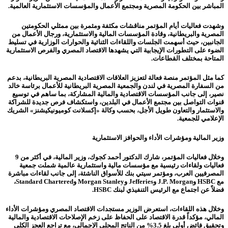
المباشر بين الحكومة المصرية ومجتمع الأعمال والمؤسسات الاستثمارية العالمية.
وشهدت فعاليات أيام المؤتمر مناقشات مكثفة ومثمرة بين ممثلي الحكومتين
المصرية والبريطانية، وقادة المؤسسات المالية والاستثمارية، ورجال الأعمال من
الجانبين، حيث أسهمت الجلسات واللقاءات الثنائية والحوارات الوزارية في تسليط
الضوء على التطورات الإيجابية التي يشهدها الاقتصاد المصري والفرص الاستثمارية
المتاحة بمختلف القطاعات.
كما مثل المؤتمر منصة فعالة لتعزيز العلاقات الاقتصادية المصرية البريطانية، بدعم
من السفارة المصرية في لندن والجمعية المصرية البريطانية للأعمال برئاسة خالد
نصير، إلى جانب المؤسسات الاقتصادية والمالية المشاركة، بما ساهم في توسيع
قنوات التواصل بين مجتمع الأعمال في البلدين، واستكشاف فرص جديدة للشراكة
والاستثمار والتعاون طويل الأجل، بحسب وكالة «إكسلانت كوميونيكيشنز» الشريك
الإعلامي للجمعية.
وزير المالية ومؤشرات الأداء والحوافز الاستثمارية
وخلال فعاليات المؤتمر، شارك الدكتور أحمد كجوك، وزير المالية، في أكثر من 9
فعاليات ولقاءات رئيسية مع مؤسسات مالية واستثمارية عالمية شملت جمعية
المصرفيين العرب، ومؤتمر سيتي بنك للأسواق الناشئة، إلى جانب لقاءات مباشرة
مع HSBC وJ.P. Morgan وJefferies وMorgan Stanley وStandard Chartered،
فضلاً عن اجتماع مع الرئيس التنفيذي لبنك HSBC.
وخلال هذه اللقاءات، استعرض الوزير مستجدات الاقتصاد المصري ومؤشرات الأداء
المالي، مؤكداً قدرة الاقتصاد على الحفاظ على زخم الإصلاحات الاقتصادية والمالية
وتحقيق فائض أولي بلغ 3.5% من الناتج المحلي الإجمالي، مع تراجع العجز الكلي