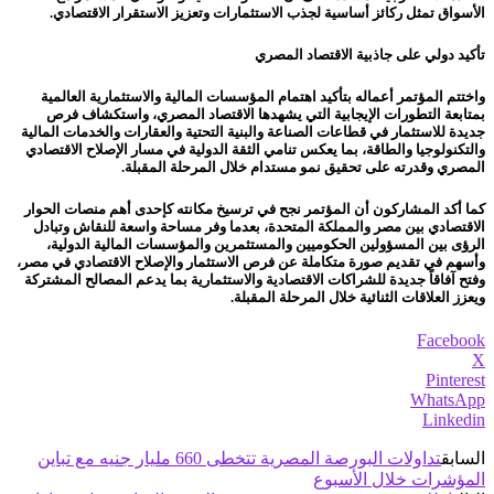
الأسواق تمثل ركائز أساسية لجذب الاستثمارات وتعزيز الاستقرار الاقتصادي.
تأكيد دولي على جاذبية الاقتصاد المصري
واختتم المؤتمر أعماله بتأكيد اهتمام المؤسسات المالية والاستثمارية العالمية
بمتابعة التطورات الإيجابية التي يشهدها الاقتصاد المصري، واستكشاف فرص
جديدة للاستثمار في قطاعات الصناعة والبنية التحتية والعقارات والخدمات المالية
والتكنولوجيا والطاقة، بما يعكس تنامي الثقة الدولية في مسار الإصلاح الاقتصادي
المصري وقدرته على تحقيق نمو مستدام خلال المرحلة المقبلة.
كما أكد المشاركون أن المؤتمر نجح في ترسيخ مكانته كإحدى أهم منصات الحوار
الاقتصادي بين مصر والمملكة المتحدة، بعدما وفر مساحة واسعة للنقاش وتبادل
الرؤى بين المسؤولين الحكوميين والمستثمرين والمؤسسات المالية الدولية،
وأسهم في تقديم صورة متكاملة عن فرص الاستثمار والإصلاح الاقتصادي في مصر،
وفتح آفاقاً جديدة للشراكات الاقتصادية والاستثمارية بما يدعم المصالح المشتركة
ويعزز العلاقات الثنائية خلال المرحلة المقبلة.
Facebook
X
Pinterest
WhatsApp
Linkedin
السابق
تداولات البورصة المصرية تتخطى 660 مليار جنيه مع تباين
المؤشرات خلال الأسبوع