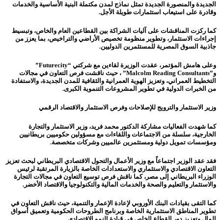
الجديدة والمنصورة الجديدة تمثل نماذج لمدن مكتملة البنية الأساسية والخدمات
وقادرة على استيعاب استثمارات طويلة الأجل.
كما ركزت المناقشات على آليات الشراكة بين القطاعين العام والخاص، وتبسيط
إجراءات الاستثمار، وتطوير منظومة تخصيص الأراضي والتراخيص، بما يعزز من
جاذبية السوق المصرية للمستثمرين الدوليين.
وعلى هامش المؤتمر، عقدت الوزيرة لقاءين مع شركتي “Futurecity”
و”Malcolm Reading Consultants” ، حيث ناقشت فرص التعاون في مجالات
التخطيط العمراني، وتعزيز الهوية العمرانية والثقافية للمدن الجديدة، والاستفادة
من الخبرات الدولية في تطوير المشروعات التنموية الكبرى.
وزير الاستثمار والترويج للإصلاحات وفرص الاستثمار والاقتصاد الرقمي
كما شهدت الفعاليات مشاركة الدكتور محمد فريد، وزير الاستثمار والتجارة
الخارجية، سلسلة من الاجتماعات واللقاءات مع مسؤولين حكوميين بريطانيين
ومؤسسات تمويل دولية ومستثمرين عالميين وشركات متخصصة.
فقد عقد الوزير اجتماعاً مع وزير الأعمال والتحول الاقتصادي البريطاني لبحث تعزيز
التعاون الاقتصادي والاستثماري والاستعدادات الخاصة بالزيارة المرتقبة لرئيس
الوزراء البريطاني إلى مصر، كما ناقش فرص توسيع التعاون في مجالات التجارة
والاستثمار والتعليم والصحة والخدمات المالية والتكنولوجيا والاقتصاد الأخضر.
كما التقى بقيادات البنك الأوروبي لإعادة الإعمار والتنمية، حيث ناقش التعاون في
تطوير المناطق الاستثمارية الخاصة وبرنامج الطروحات الحكومية وتعميق أسواق
المال وتعزيز دور القطاع الخاص في قيادة النمو الاقتصادي.