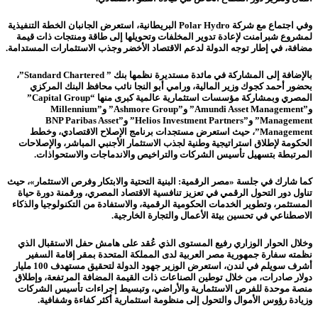
وفي اجتماع مع شركة Polar Hydro البريطانية، استعرض الجانبان الخطة التنفيذية
لمشروع شبرامنت لإعادة تدوير المخلفات وتحويلها إلى طاقة ومنتجات ذات قيمة
مضافة، في إطار توجه الدولة لدعم الاقتصاد الأخضر وجذب الاستثمارات المستدامة.
بالإضافة إلى المشاركة في مائدة مستديرة نظمها بنك ” Standard Chartered”،
بحضور أحمد كجوك وزير المالية، ورامي أبو النجا نائب محافظ البنك المركزي
المصري وبمشاركة مؤسسات استثمارية عالمية كبرى منها “Capital Group”
و”Amundi Asset Management” و”Ashmore Group” و”Millennium
Management” و”Helios Investment Partners” و”BNP Paribas Asset
Management”، حيث استعرض مستجدات برنامج الإصلاح الاقتصادي، وخطط
الحكومة لإطلاق استراتيجية وطنية لجذب الاستثمار الأجنبي المباشر، والإصلاحات
المرتبطة بتسهيل تأسيس الشركات والتراخيص والاندماجات والاستحواذات.
كما شارك في جلسة «مصر الرقمية: البنية التحتية والابتكار وفرص الاستثمار»، حيث
تناول دور التحول الرقمي في تعزيز تنافسية الاقتصاد المصري، ورقمنة دورة حياة
المستثمر، وتطوير الخدمات الحكومية الرقمية، والاستفادة من التكنولوجيا والذكاء
الاصطناعي في تحسين بيئة الأعمال والتجارة الخارجية.
وخلال الحوار الوزاري رفيع المستوى الذي عُقد على هامش حفل الاستقبال الذي
نظمته سفارة جمهورية مصر العربية لدى المملكة المتحدة بمقر إقامة السفير
أشرف سويلم في لندن، استعرض الوزير جهود الدولة لتحقيق مستهدف 100 مليار
دولار صادرات، من خلال توطين الصناعات ذات القيمة المضافة المرتفعة، وإطلاق
منصة موحدة للفرص الاستثمارية والأراضي، وتبسيط إجراءات تأسيس الشركات
وزيادة رؤوس الأموال والتحول إلى منظومة استثمارية أكثر كفاءة وشفافية.