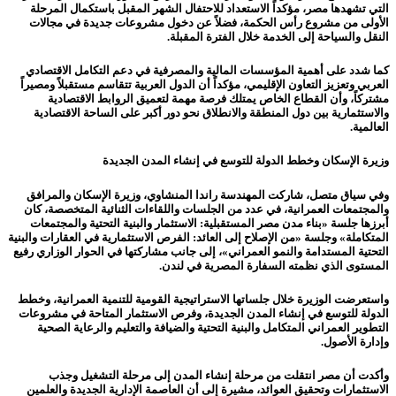
التي تشهدها مصر، مؤكداً الاستعداد للاحتفال الشهر المقبل باستكمال المرحلة
الأولى من مشروع رأس الحكمة، فضلاً عن دخول مشروعات جديدة في مجالات
النقل والسياحة إلى الخدمة خلال الفترة المقبلة.
كما شدد على أهمية المؤسسات المالية والمصرفية في دعم التكامل الاقتصادي
العربي وتعزيز التعاون الإقليمي، مؤكداً أن الدول العربية تتقاسم مستقبلاً ومصيراً
مشتركاً، وأن القطاع الخاص يمتلك فرصة مهمة لتعميق الروابط الاقتصادية
والاستثمارية بين دول المنطقة والانطلاق نحو دور أكبر على الساحة الاقتصادية
العالمية.
وزيرة الإسكان وخطط الدولة للتوسع في إنشاء المدن الجديدة
وفي سياق متصل، شاركت المهندسة راندا المنشاوي، وزيرة الإسكان والمرافق
والمجتمعات العمرانية، في عدد من الجلسات واللقاءات الثنائية المتخصصة، كان
أبرزها جلسة «بناء مدن مصر المستقبلية: الاستثمار والبنية التحتية والمجتمعات
المتكاملة» وجلسة «من الإصلاح إلى العائد: الفرص الاستثمارية في العقارات والبنية
التحتية المستدامة والنمو العمراني»، إلى جانب مشاركتها في الحوار الوزاري رفيع
المستوى الذي نظمته السفارة المصرية في لندن.
واستعرضت الوزيرة خلال جلساتها الاستراتيجية القومية للتنمية العمرانية، وخطط
الدولة للتوسع في إنشاء المدن الجديدة، وفرص الاستثمار المتاحة في مشروعات
التطوير العمراني المتكامل والبنية التحتية والضيافة والتعليم والرعاية الصحية
وإدارة الأصول.
وأكدت أن مصر انتقلت من مرحلة إنشاء المدن إلى مرحلة التشغيل وجذب
الاستثمارات وتحقيق العوائد، مشيرة إلى أن العاصمة الإدارية الجديدة والعلمين