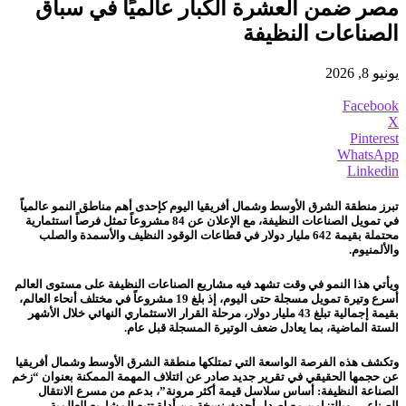
مصر ضمن العشرة الكبار عالميًا في سباق
الصناعات النظيفة
يونيو 8, 2026
Facebook
X
Pinterest
WhatsApp
Linkedin
تبرز منطقة الشرق الأوسط وشمال أفريقيا اليوم كإحدى أهم مناطق النمو عالمياً
في تمويل الصناعات النظيفة، مع الإعلان عن 84 مشروعاً تمثل فرصاً استثمارية
محتملة بقيمة 642 مليار دولار في قطاعات الوقود النظيف والأسمدة والصلب
والألمنيوم.
ويأتي هذا النمو في وقت تشهد فيه مشاريع الصناعات النظيفة على مستوى العالم
أسرع وتيرة تمويل مسجلة حتى اليوم، إذ بلغ 19 مشروعاً في مختلف أنحاء العالم،
بقيمة إجمالية تبلغ 43 مليار دولار، مرحلة القرار الاستثماري النهائي خلال الأشهر
الستة الماضية، بما يعادل ضعف الوتيرة المسجلة قبل عام.
وتكشف هذه الفرصة الواسعة التي تمتلكها منطقة الشرق الأوسط وشمال أفريقيا
عن حجمها الحقيقي في تقرير جديد صادر عن ائتلاف المهمة الممكنة بعنوان “زخم
الصناعة النظيفة: أساس سلاسل قيمة أكثر مرونة”، بدعم من مسرع الانتقال
الصناعي، وبالتزامن مع إصدار أحدث نسخة من أداة تتبع المشاريع العالمية.