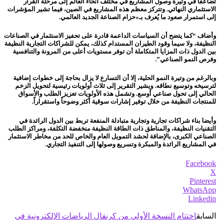
تضاعفاً في وتيرة وصول المشاريع في مختلف أنحاء العالم إلى مرحلة القرار
الاستثماري النهائي. وتتركز معظم هذه المشاريع في الصين، فيما تشير المؤشرات
إلى استمرار صعود ما يُعرف بـ»حزام الصناعة الجديد العالمي.
وأضاف “كما يتضح أن السياسات الداعمة قادرة على تحفيز الاستثمار في الصناعات
النظيفة، ولا سيما وقود الطيران المستدام كذلك، يمكن للشراكات التجارية النظيفة
بين الدول ذات المزايا المتكاملة أن توفر مستويات أعلى من المرونة والتنافسية
وفرص النمو الصناعي”.
وبالرغم من وتيرة النمو الحلية، إلا أن التسارع لا يزال بحاجة إلى خطوات إضافية
لترسيخه وتوسيع نطاقه. ويشير التقرير إلى ثلاث أولويات رئيسية لتحويل الزخم
الحالي إلى تحول صناعي أوسع. وتشمل هذه الأولويات تعزيز الطلب والأسواق
للمنتجات النظيفة من خلال توفير إشارات سوقية أكثر وضوحاً واستقراراً.
وأيضا بناء شراكات تجارية وتجارية متبادلة المنفعة تربط بين الدول الرائدة في
التقنيات النظيفة، والمناطق ذات الطاقة النظيفة منخفضة التكلفة، ومراكز الطلب
الصناعي الكبرى، بالإضافة لحشد التمويل العام والخاص للحد من مخاطر الاستثمار
في المشاريع الرائدة والمبكرة وتسريع وصولها إلى التنفيذ التجاري.
Facebook
X
Pinterest
WhatsApp
Linkedin
السابق
اختتام النسخة الأولى من كرنفال الرياضات الإلكترونية في