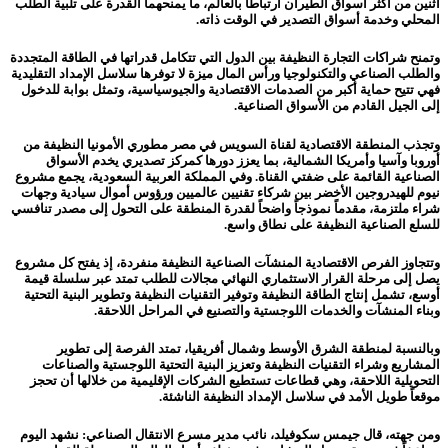
اثنين من أكثر أسواق الطيران ارتباطاً بالعالم، ما يمنحهما القدرة على تلبية الطلب
المحلي وخدمة أسواق التصدير في الوقت ذاته.
وتمنح شراكات التجارة النظيفة بين الدول التي تتكامل قدراتها في الطاقة المتجددة
والطلب الصناعي والتكنولوجيا ورأس المال ميزة لا توفرها سلاسل الإمداد التقليدية
فهي تتيح حماية أكبر من الصدمات الاقتصادية والجيوسياسية، وتمثل بوابة للدخول
إلى الجيل القادم من الأسواق الصناعية.
وتجذب المنطقة الاقتصادية لقناة السويس في مصر مطوري الأمونيا النظيفة من
أوروبا وآسيا وأمريكا الشمالية، بما يعزز دورها كمركز تصديري يخدم الأسواق
الصناعية القائمة على ضفتي القناة. وفي المملكة العربية السعودية، يجمع مشروع
نيوم للهيدروجين الأخضر بين شركاء تقنيين عالميين ورؤوس أموال سيادية وجهات
شراء ملتزمة، مقدماً نموذجاً واضحاً لقدرة المنطقة على التحول إلى مصدر تنافسي
للسلع الصناعية النظيفة على نطاق واسع.
وتتجاوز الفرص الاقتصادية المنشآت الصناعية النظيفة منفردة، إذ يفتح كل مشروع
يصل إلى مرحلة القرار الاستثماري النهائي مجالات للطلب تمتد عبر سلسلة قيمة
أوسع، تشمل إنتاج الطاقة النظيفة وتوفير التقنيات النظيفة وتطوير البنية التحتية
وبناء المنشآت والخدمات اللوجستية والتصنيع في المراحل اللاحقة.
وبالنسبة لمنطقة الشرق الأوسط وشمال أفريقيا، تمتد الفرصة إلى تطوير
المشاريع وشراء التقنيات النظيفة وتعزيز البنية التحتية اللوجستية والصناعات
التحويلية اللاحقة، وهي قطاعات تستطيع الشركات الإقليمية من خلالها أن تحجز
موقعاً طويل الأمد في سلاسل الإمداد النظيفة الناشئة.
ومن جهته، قال جيمس سكوفيلد، نائب مدير مسرع الانتقال الصناعي: نشهد اليوم