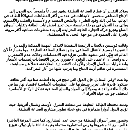
ويؤكد التقرير أن قطاع الصناعة النظيفة يشهد تسارعاً ملموساً نحو التحول إلى
الإنتاج الصناعي منخفض الانبعاثات في عدد من أكثر القطاعات استهلاكاً للطاقة في
العالم، بما في ذلك وقود الطيران والشحن المستدام والأسمدة والصلب والألمنيوم،
ويأتي هذا التحول في مرحلة حاسمة، حيث تعزز اضطرابات الطاقة وتقلبات أسواق
السلع وتجزؤ حركة التجارة الحاجة المتزايدة إلى بناء منظومات صناعية أكثر مرونة
وقدرة على الصمود في مواجهة التحديات المستقبلية.
وقالت فوستين ديلاسال، الرئيسة التنفيذية لائتلاف المهمة الممكنة والمديرة
التنفيذية لمسرع الانتقال الصناعي: يشهد قطاع الصناعة النظيفة نمواً متسارعاً لأن
العالم قد تغيّر. ففي مشهد عالمي تتزايد فيه الانقسامات وحالات عدم الاستقرار،
بات واضحاً أن الاعتماد على الوقود الأحفوري يعرض الاقتصادات لصدمات الأسعار
واضطرابات سلاسل الإمداد والأزمات الاقتصادية المتلاحقة، فضلاً عن مساهمته
المستمرة في تفاقم أزمة المناخ وما يترتب عليها من آثار المتراكمة.
وتابعت “وفي المقابل، فإن الدول التي تنجح في بناء أنظمة صناعية أكثر نظافة
ستكون قادرة على تعزيز سيطرتها على المقومات الأساسية لاقتصاداتها، بما في
ذلك الطاقة والغذاء، وصولاً إلى المواد والسلع الصناعية تشكل الركائز الأساسية
لمختلف جوانب حياة الأفراد “.
وتمتد محفظة الطاقة النظيفة عبر منطقة الشرق الأوسط وشمال أفريقيا، حيث
تؤدي الدول أدواراً متمايزة في دفع عجلة تطوير مشاريع الصناعة النظيفة.
وتتصدر مصر أسواق المنطقة من حيث عدد المشاريع، كما تحتل المرتبة العاشرة
عالمياً، مع 25 مشروعاً وفرص استثمارية محتملة بقيمة 108.5 مليار دولار، تتوزع
على ممر قناة السويس وساحل خليج السويس ودمياط.