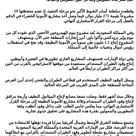
وقطعت سلطنة عُمان الشوط الأكبر نحو مرحلة التنفيذ، إذ تضم محفظتها 19
مشروعاً بقيمة 271 مليار دولار، فيما وصل أحد مشاريع الأمونيا الخضراء في الدقم
بالفعل إلى مرحلة القرار الاستثماري النهائي.
وفي المملكة السعودية، يُعد مشروع نيوم للهيدروجين الأخضر، الذي تقوده كل من
نيوم وإير برودكتس وأكوا باور، أبرز إنجازات المنطقة حتى الآن. ويستهدف
المشروع إنتاج 1.2 مليون طن سنوياً من الأمونيا النظيفة، وقد نجح في استقطاب
رؤوس أموال وتقنيات عالمية إلى المملكة.
وفي دولة الإمارات، فتستهدف المشاريع الجاري تطويرها في الفجيرة وأبوظبي
إنتاج وقود الطيران المستدام، مستفيدة من موقعها الاستراتيجي بالقرب من اثنين
من أكثر مراكز الطيران ترابطاً في العالم.
ويمثل الوقود النظيف المستخدم في قطاعي الطيران والشحن إحدى أبرز الفرص
المتاحة للمنطقة على المدى القريب في المرحلة الحالية.
وخلال ستة أشهر فقط، وصلت تسعة مصانع لإنتاج الميثانول النظيف وأربعة مرافق
لإنتاج وقود الطيران المستدام وثلاثة مشاريع للأمونيا النظيفة إلى مرحلة القرار
الاستثماري النهائي، مما يعكس تنامي الطلب على بدائل وقود أنظف، وثقة
المطورين والممولين بقدرة هذه المشاريع على تحقيق جدوى تجارية.
وتتمتع منطقة الشرق الأوسط وشمال أفريقيا بمزايا فريدة تؤهلها للاستفادة من
هذه الفرصة، فكل من الإمارات العربية المتحدة والمملكة العربية السعودية
تستضيفان مشاريع نشطة لتطوير وقود الطيران المستدام، بالتزامن مع امتلاكهما