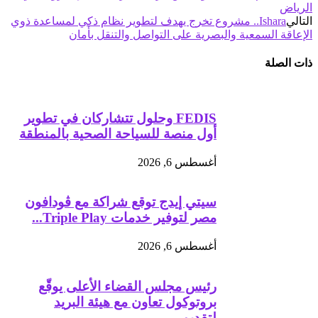
الرياض
التالي
Ishara.. مشروع تخرج يهدف لتطوير نظام ذكي لمساعدة ذوي
الإعاقة السمعية والبصرية على التواصل والتنقل بأمان
ذات الصلة
FEDIS وحلول تتشاركان في تطوير
أول منصة للسياحة الصحية بالمنطقة
أغسطس 6, 2026
سيتي إيدج توقع شراكة مع ڤودافون
مصر لتوفير خدمات Triple Play...
أغسطس 6, 2026
رئيس مجلس القضاء الأعلى يوقّع
بروتوكول تعاون مع هيئة البريد
لتقديم...