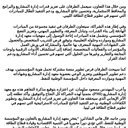
ومن خلال هذا التعاون، سيعمل الطرفان على تعزيز قدرات إدارة المشاريع والبرامج
والمحافظ الاستثمارية، وتحسين نتائج المشاريع، ودعم التنفيذ الفعّال للمبادرات
التي تسهم في تطوير قطاع الطاقة الليبي.
وفي إطار هذه الشراكة، سيتعاون الطرفان في تنفيذ مجموعة من المبادرات
الهادفة إلى بناء القدرات، وتبادل المعرفة، والتطوير المهني، وتعزيز النضج
المؤسسي. وتشمل هذه المبادرات إتاحة الوصول إلى منهجيات معهد إدارة
المشاريع وموارده وحلوله التعليمية، وتوفير فرص للتدريب المتخصص والحصول
على الشهادات المهنية المعترف بها عالمياً، والمشاركة في ورش العمل
والمؤتمرات والفعاليات المتخصصة، إضافة إلى استكشاف الأدوات الرقمية ولوحات
المتابعة والتقارير وغيرها من الحلول التي تسهم في تحسين أداء المشاريع ودعم
اتخاذ القرار.
كما سيبحث الطرفان فرص تطوير منصة مشتركة تحمل هوية المؤسستين، بهدف
دعم تطوير الموظفين وتعزيز الوعي بعضوية معهد إدارة المشاريع وشهاداته
المهنية وموارده المعرفية داخل المؤسسة الوطنية للنفط.
وأعرب المهندس مسعود سليمان، عن اعتزازه بتوقيع مذكرة التفاهم هذه مع معهد
إدارة المشاريع (PMI)، متمنياً لهذه الشراكة كل النجاح والتوفيق. وأكد تطلعه إلى
الأثر الإيجابي الذي سيحققه هذا التعاون في تعزيز قدرات إدارة المشاريع، وتطوير
الكفاءات الوطنية، ودعم التنفيذ الناجح للمبادرات الاستراتيجية التي تسهم في
تطوير قطاع الطاقة في ليبيا.
ومن جانبه، قال هاني الشاذلي:
“يفخر معهد إدارة المشاريع بالتعاون مع المؤسسة
الوطنية للنفط، التي تؤدي دوراً محورياً في التنمية الاقتصادية وقيادة قطاع الطاقة
في ليبيا. ومن خلال الجمع بين تركيز المؤسسة على تطوير الكفاءات البشرية