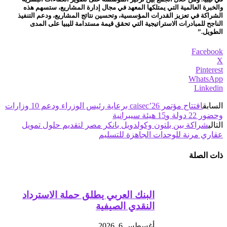
والخبرة العالمية التي يمتلكها المعهد في مجال إدارة المشاريع، ستسهم هذه
الشراكة في تعزيز القدرات المؤسسية، وتحسين نتائج المشاريع، ودعم التنفيذ
الناجح للمبادرات الاستراتيجية التي تحقق قيمة مستدامة لليبيا على المدى
الطويل.”
Facebook
X
Pinterest
WhatsApp
Linkedin
السابق
افتتاح مؤتمر caisec’26 برعاية رئيس الوزراء ودعم 10 وزارات
وحضور 22 دولة و15 هيئة سيبرانية
التالي
شراكة بين بلتون وكولدويل بانكر مصر لتقديم حلول تمويل
عقاري مرنة للوحدات الجاهزة للتسليم
ذات الصلة
البنك العربي يطلق حملة الاسترداد
النقدي الصيفية
أغسطس 6, 2026