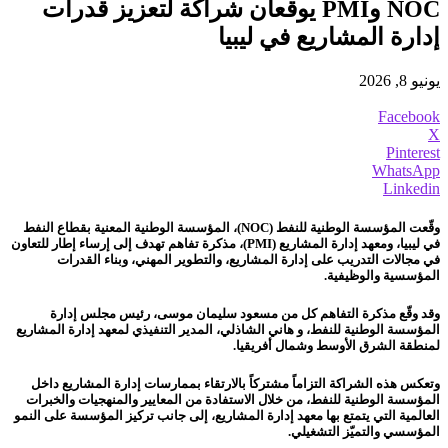
NOC وPMI يوقعان شراكة لتعزيز قدرات
إدارة المشاريع في ليبيا
يونيو 8, 2026
Facebook
X
Pinterest
WhatsApp
Linkedin
وقّعت المؤسسة الوطنية للنفط (NOC)، المؤسسة الوطنية المعنية بقطاع النفط
في ليبيا، ومعهد إدارة المشاريع (PMI)، مذكرة تفاهم تهدف إلى إرساء إطار للتعاون
في مجالات التدريب على إدارة المشاريع، والتطوير المهني، وبناء القدرات
المؤسسية والوظيفية.
وقد وقّع مذكرة التفاهم كل من مسعود سليمان موسى، رئيس مجلس إدارة
المؤسسة الوطنية للنفط، و هاني الشاذلي، المدير التنفيذي لمعهد إدارة المشاريع
لمنطقة الشرق الأوسط وشمال أفريقيا.
وتعكس هذه الشراكة التزاماً مشتركاً بالارتقاء بممارسات إدارة المشاريع داخل
المؤسسة الوطنية للنفط، من خلال الاستفادة من المعايير والمنهجيات والخبرات
العالمية التي يتمتع بها معهد إدارة المشاريع، إلى جانب تركيز المؤسسة على النمو
المؤسسي والتميّز التشغيلي.