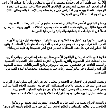
اللازمة عند ظهور أعراض جديدة مستمرة أو مثيرة للقلق. ولكن إذا أُهملت الأعراض
أو لم تُفحص كما ينبغي، فقد يتعرض البالغون الأصغر سنًا لتأخير يتمثل في الفترة
الزمنية الفاصلة بين ظهور الأعراض لأول مرة وتشخيص الإصابة بالسرطان. لذلك
من المهم الانتباه للأعراض المبكرة”.
ويحتاج البالغون الأصغر سنًا والذين شخصت إصابتهم بأحد السرطانات المعدية
المعوية غالبًا إلى رعاية متعددة التخصصات بسبب الاختلافات البيولوجية للسرطان،
فضلاً عن الاحتياجات الاجتماعية والحياتية والمرحلية الفريدة.
وتقول الدكتورة وو: “قبل بدء العلاج، نجري اختبارات جينية وتحليل جزيئي للأورام
لتحديد الطفرات، وهو ما قد يسهم في تحديد العلاجات الاستهدافية المناسبة. وتتيح
لنا التطورات في مثل هذه المجالات تقديم علاج أكثر تخصيصًا وفاعلية لمرضانا”.
علاوة على ذلك، قد يحتاج البالغون الأصغر سنًا إلى دعم إضافي في جوانب أخرى،
مثل الحفاظ على الخصوبة والتزود بالموارد اللازمة للتغلب على التحديات النفسية
والعملية الناتجة عن تشخيص السرطان. ويوفر برنامج السرطانات المعدية المعوية
الوراثية والمبكرة في مايو كلينك رعاية خبيرة ومتعددة التخصصات لهذه الفئة من
المرضى.
وبفضل التقدم في الاختبارات الجينية والتحليل الجزيئي للأورام، يمكن لفرق الرعاية
بمرضى السرطان تقديم علاجات استهدافية أكثر فردية، تتضمن العلاج المناعي في
بعض الأحيان، وتحديد المرضى الذين قد يكونون مؤهلين للتجارب السريرية.
ويساعد تحليل الورم على توجيه القرارات العلاجية وتحديد العلاجات المناسبة.
وبالنسبة لأنواع معينة من السرطانات المعدية المعوية، فقد يجمع البروتوكول
العلاجي بين العلاج الكيميائي والعلاج الإشعاعي (بما في ذلك العلاج بأشعة البروتون)