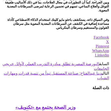
وبين الجراحة. كما أن التطورات في مجال العلاجات، بما في ذلك الأساليب طفيفة
التوغل والعلاج المناعي، تسهم في تحسين الرعاية لمرضى السرطانات المعدية
المعوية.
وفي السياق ذاته، يستكشف باحثو مايو كلينك استخدام الذكاء الاصطناعي كأداة
مساعدة إضافية في الكشف عن السرطانات المعدية المعوية مثل سرطان
القولون والمستقيم وسرطان البنكرياس.
Facebook
X
Pinterest
WhatsApp
Linkedin
السابق
البورصة المصرية تطلق مبادرة التدريب العملي لأوائل خريجي
الجامعات
التالي
دينا عبدالفتاح: صناعة المستقبل تبدأ من تنمية قدرات ومهارات
الشباب
ذات الصلة
وزير الصحة يجتمع مع «تكنويڤ»