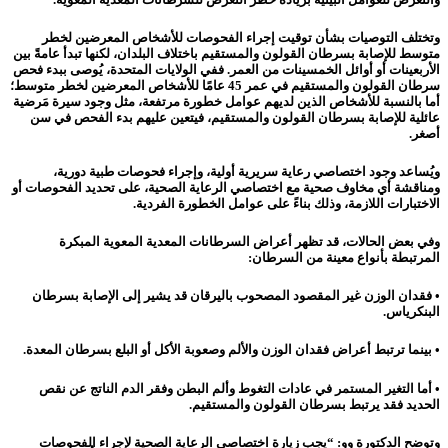
وتختلف التوصيات بشأن توقيت إجراء الفحوصات للأشخاص المعرضين لخطر
متوسط للإصابة بسرطان القولون والمستقيم باختلاف البلدان، لكنها تبدأ عامةً بين
الأربعينات أو أوائل الخمسينات من العمر. ففي الولايات المتحدة، يُوصى ببدء فحص
سرطان القولون والمستقيم في عمر 45 عامًا للأشخاص المعرضين لخطر متوسط؛
أما بالنسبة للأشخاص الذين لديهم عوامل خطورة مرتفعة، مثل وجود سيرة مَرضية
عائلية للإصابة بسرطان القولون والمستقيم، فيتعين عليهم بدء الفحص في سن
أصغر.
ويُساعد وجود اختصاصي رعاية سريرية أولية، وإجراء فحوصات طبية دورية،
ومناقشة أي مخاوف صحية مع اختصاصي الرعاية الصحية، على تحديد الفحوصات أو
الاختبارات اللازمة، وذلك بناءً على عوامل الخطورة الفردية.
وفي بعض الحالات، قد تظهر أعراض السرطانات المعدية المعوية المبكرة
المرتبطة بأنواع معينة من السرطان:
• فقدان الوزن غير المقصود المصحوب باليرقان قد يشير إلى الإصابة بسرطان
البنكرياس.
• بينما ترتبط أعراض فقدان الوزن والألم وصعوبة الأكل أو البلع بسرطان المعدة.
• أما التغير المستمر في عادات التغوط وألم البطن وفقر الدم الناتج عن نقص
الحديد فقد يرتبط بسرطان القولون والمستقيم.
وتوضح الدكتورة وو: “يجب زيارة اختصاصي الرعاية الصحية لإجراء الفحوصات