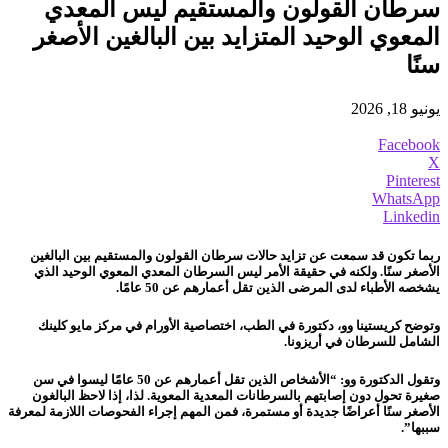
سرطان القولون والمستقيم ليس المعدي
المعوي الوحيد المتزايد بين البالغين الأصغر
سنًا
يونيو 18, 2026
Facebook
X
Pinterest
WhatsApp
Linkedin
ربما تكون قد سمعت عن تزايد حالات سرطان القولون والمستقيم بين البالغين
الأصغر سنًا. ولكنه في حقيقة الأمر ليس السرطان المعدي المعوي الوحيد الذي
يشخصه الأطباء لدى المرضى الذين تقل أعمارهم عن 50 عامًا.
وتوضح كريستينا وو، دكتورة في الطب، اختصاصية الأورام في مركز مايو كلينك
الشامل للسرطان في أريزونا.
وتقول الدكتورة وو: “الأشخاص الذين تقل أعمارهم عن 50 عامًا ليسوا في سن
صغيرة تحول دون إصابتهم بالسرطانات المعدية المعوية. لذا، إذا لاحظ البالغون
الأصغر سنًا أعراضًا جديدة أو مستمرة، فمن المهم إجراء الفحوصات اللازمة لمعرفة
سببها”.