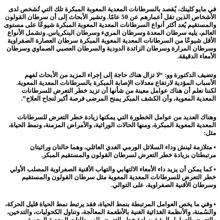
في مايو كلينك، يُقصد بالسرطانات المعدية المعوية المبكرة تلك التي تُشخص لدى
الأشخاص الذين تقل أعمارهم عن 50 عامًا. وتشير الأبحاث إلى أن سرطان القولون
والمستقيم يُعد أكثر أنواع السرطانات المعدية المعوية المبكرة شيوعًا على مستوى
العالم، يليه سرطان المعدة وسرطان المريء وسرطان البنكرياس. وتشمل الأنواع
الأقل شيوعًا من السرطانات المعدية المعوية المبكرة سرطان العصارة الصفراوية
وسرطان المرارة وسرطان الزائدة الدودية والسرطان العصبي الصماوي وسرطان
الأمعاء الدقيقة.
وتضيف الدكتورة وو: “لا تزال هناك حاجة إلى إجراء المزيد من الأبحاث لفهم
الأسباب المؤدية لارتفاع معدلات الإصابة المبكرة بالسرطانات المعدية المعوية.
لكننا نعلم أن هناك عوامل معينة من شأنها أن تزيد خطر التعرض للسرطانات
المعدية المعوية، وأن الكشف المبكر يمنح المرضى فرصة أكبر لنجاح العلاج”.
وهناك العديد من عوامل الخطورة التي يمكنها زيادة خطر التعرض للسرطانات
المعدية المعوية المبكرة، ومنها الحالات الوراثية، والأمراض المزمنة، ونمط الحياة،
مثل:
• متلازمة لينش وداء السلائل الورمي الغدي العائلي، وهما حالتان وراثيتان
مرتبطتان بزيادة خطر التعرض لسرطان القولون والمستقيم المبكر.
• كما يمكن أن يزيد داء الأمعاء الالتهابي والتهاب الأقنية الصفراوية المصلب الأولي
خطر التعرض للسرطانات المعدية المعوية مثل سرطان القولون والمستقيم
وسرطان الأقنية الصفراوية، على التوالي.
• وفي ما يخص العوامل المرتبطة بنمط الحياة، فقد يرتبط نمط الحياة قليل الحركة،
والسُمنة، والأنظمة الغذائية الغنية بالأطعمة المعالَجة، وتناول الكحوليات، والتدخين،
والتعرض للعوامل البيئية بزيادة خطر التعرض للسرطانات المعدية المعوية.