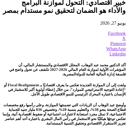
خبير اقتصادي: التحول لموازنة البرامج
والأداء هو الضمان لتحقيق نمو مستدام بمصر
يونيو 27, 2026
Facebook
X
Pinterest
WhatsApp
Linkedin
أكد الدكتور محمد عبد الوهاب، المحلل الاقتصادي والمستشار المالي، أن
المؤشرات الأولية لموازنة العام المالي 2026-2027 تكشف عن تحول واضح في
فلسفة إدارة المالية العامة للدولةالمصرية.
ولفت إلى أن الموازنة الجديدة تعكس ما يعرف اقتصاديًا بـ Fiscal Realignment أو
“إعادة التوجيه الاستراتيجي للموارد”، من خلال إعطاء أولوية أكبر للاستثمار في
الإنسان باعتباره المحرك الرئيسي للنمو الاقتصادي طويل الأجل.
وأوضح عبد الوهاب أن الزيادات التي تضمنتها الموازنة، وعلى رأسها رفع مخصصات
قطاع الصحة بنحو 30%، والتعليم بنسبة 20%، وتخصيص 836 مليار جنيه للحماية
الاجتماعية، لا تمثل مجرد استجابة لاعتبارات اجتماعية أو ضغوط اقتصادية آنية، وإنما
تعكس توجهًا هيكليًا نحو الاستثمار في رأس المال البشري باعتباره أحد أهم عناصر
تعزيز الاستقرار الاقتصادي وتحقيق التنمية المستدامة.