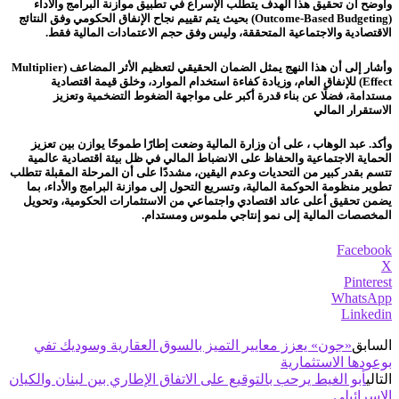
وأوضح أن تحقيق هذا الهدف يتطلب الإسراع في تطبيق موازنة البرامج والأداء
(Outcome-Based Budgeting) بحيث يتم تقييم نجاح الإنفاق الحكومي وفق النتائج
الاقتصادية والاجتماعية المتحققة، وليس وفق حجم الاعتمادات المالية فقط.
وأشار إلى أن هذا النهج يمثل الضمان الحقيقي لتعظيم الأثر المضاعف (Multiplier
Effect) للإنفاق العام، وزيادة كفاءة استخدام الموارد، وخلق قيمة اقتصادية
مستدامة، فضلًا عن بناء قدرة أكبر على مواجهة الضغوط التضخمية وتعزيز
الاستقرار المالي
وأكد. عبد الوهاب ، على أن وزارة المالية وضعت إطارًا طموحًا يوازن بين تعزيز
الحماية الاجتماعية والحفاظ على الانضباط المالي في ظل بيئة اقتصادية عالمية
تتسم بقدر كبير من التحديات وعدم اليقين، مشددًا على أن المرحلة المقبلة تتطلب
تطوير منظومة الحوكمة المالية، وتسريع التحول إلى موازنة البرامج والأداء، بما
يضمن تحقيق أعلى عائد اقتصادي واجتماعي من الاستثمارات الحكومية، وتحويل
المخصصات المالية إلى نمو إنتاجي ملموس ومستدام.
Facebook
X
Pinterest
WhatsApp
Linkedin
السابق
«جون» يعزز معايير التميز بالسوق العقارية وسوديك تفي
بوعودها الاستثمارية
التالي
أبو الغيط يرحب بالتوقيع على الاتفاق الإطاري بين لبنان والكيان
الإسرائيلي