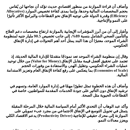
وأضاف أن قراءة الموازنة من منظور اقتصادي حديث تؤكد أن نجاحها لن يُقاس
بحجم المخصصات المالية وحدها، وإنما بمدى كفاءة تخصيص الموارد (Allocative
Efficiency) وقدرة الدولة على توجيه الإنفاق نحو القطاعات والبرامج الأكثر تأثيرًا
على النمو والإنتاجية.
وأشار إلى أن من أبرز المؤشرات الإيجابية بالموازنة ارتفاع مخصصات دعم العلاج
والتأمين الصحي الشامل بنسبة 89%، إلى جانب تخصيص 90.5 مليار جنيه لمنظومة
الشراء الموحد، معتبرًا أن هذا البند يمثل أحد أهم التحولات في إدارة الإنفاق
الحكومي.
وقال إن منظومة الشراء الموحد تعد نموذجًا متقدمًا للإدارة المالية الحديثة، إذ
تعتمد على تحقيق أفضل قيمة مقابل الإنفاق (Value for Money) من خلال توحيد
عمليات الشراء الحكومي، وتقليل الهدر، والاستفادة من وفورات الحجم
(Economies of Scale) بما ينعكس على رفع كفاءة الإنفاق العام وتعزيز الاستدامة
المالية.
وأضاف أن هذه الخطوة تمثل تطورًا مهمًا في إدارة الموارد العامة، وتسهم في
ترشيد الإنفاق دون التأثير على جودة الخدمات المقدمة للمواطنين، خاصة في
القطاعات الحيوية مثل الصحة.
وأكد عبد الوهاب أن التحدي الأكبر أمام السياسة المالية خلال المرحلة المقبلة
يتمثل في تحويل التوسع في الإنفاق الاجتماعي من مجرد عبء تمويلي على
الموازنة إلى محرك حقيقي للإنتاجية (Productivity Driver) يدعم الاقتصاد الكلي
ويعزز معدلات النمو.