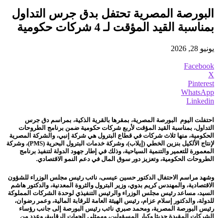
البورصة المصرية تحتفل بدق جرس التداول
بمناسبة القيد المؤقت لـ 4 شركات حكومية
يونيو 28, 2026
Facebook
X
Pinterest
WhatsApp
Linkedin
احتفلت اليوم البورصة المصرية، بمقرها بالقرية الذكية، بمراسم دق جرس
التداول، بمناسبة القيد المؤقت لأربع شركات حكومية ضمن برنامج الطروحات
الحكومية، منها ثلاث شركات في قطاع البترول هي شركة إنبي، والشركة المصرية
لإنتاج الألكيل بنزين الخطي (إيلاب)، وشركة خدمات البترول البحرية (PMS)، وشركة
المعمورة للتعمير والتنمية السياحية، وذلك في إطار جهود الدولة لتنفيذ برنامج
الطروحات الحكومية، وتعزيز دور سوق المال في دعم النمو الاقتصادي.
وشهد مراسم الاحتفال الدكتور حسين عيسى، نائب رئيس مجلس الوزراء للشؤون
الاقتصادية، والمهندس كريم بدوي، وزير البترول والثروة المعدنية، والدكتور هاشم
السيد، مساعد رئيس مجلس الوزراء والرئيس التنفيذي لوحدة الشركات المملوكة
للدولة، والدكتور إسلام عزام، رئيس الهيئة العامة للرقابة المالية، وعمر رضوان،
رئيس البورصة المصرية، ومحمد صبري نائب رئيس البورصة إلى جانب رؤساء
الشركات المقيدة حديثا وكبار المسؤولين، وممثلي الجهات الرقابية، وعدد من