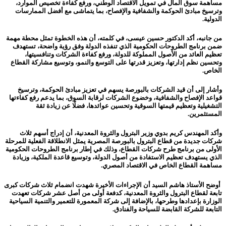
مساهمة سوق المال في تمويل الاقتصاد الوطني، ورفع كفاءة تخصيص الموارد،
وترسيخ مبادئ الحوكمة والشفافية والإفصاح، بما يتماشى مع أفضل الممارسات
الدولية.
من جانبه، أكد الدكتور حسين عيسى، في كلمته، أن هذه الخطوة تمثل محطة مهمة
ضمن برنامج الطروحات الحكومية الذي تنفذه الدولة وفق رؤية واضحة، تستهدف
تعظيم العائد من الأصول المملوكة للدولة، ورفع كفاءة الشركات وتنافسيتها،
وتحسين نظم إدارتها، وتعزيز قدرتها على التوسع والنمو، وتوسيع مشاركة القطاع
الخاص.
وأشار إلى أن قيد الشركات بالبورصة يسهم في تعزيز مبادئ الحوكمة، وترسيخ
قواعد الإفصاح والشفافية، وخضوع الشركات لرقابة السوق، بما يدعم رفع كفاءتها
التشغيلية وتعظيم قيمتها السوقية وتحسين عوائدها، فضلًا عن زيادة ثقة
المستثمرين.
وأكد المهندس كريم بدوي وزير البترول والثروة المعدنية، أن إدراج أسهم ثلاث
شركات جديدة من قطاع البترول بالبورصة المصرية يمثل الانطلاقة الفعلية للمرحلة
الأولى من برنامج طرح شركات القطاع، وذلك في إطار برنامج الطروحات الحكومية
الذي يستهدف تعظيم الاستفادة من أصول الدولة، وتوسيع قاعدة الملكية، وزيادة
مساهمة القطاع الخاص في الاقتصاد المصري.
أوضح الأستاذ هاشم السيد أن الإجراءات الأخيرة شهدت انضمام ثلاث شركات كبرى
تابعة لقطاع البترول والثروة المعدنية، كدفعة أولى من أصل عشر شركات تعهدت
الوزارة بإعدادها وطرحها، بالإضافة إلى شركة المعمورة للتعمير والتنمية السياحية
التابعة للشركة القابضة للسياحة والفنادق.