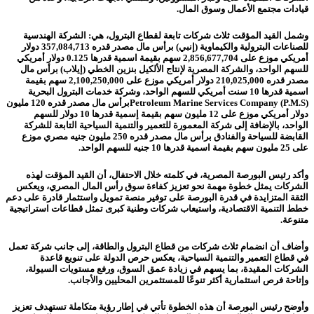
قيادات مجتمع الأعمال وسوق المال.
وشمل القيد المؤقت ثلاث شركات تابعة لقطاع البترول، هي: الشركة الهندسية
للصناعات البترولية والكيماوية (إنبي) برأس مال مصدر قدره 357,084,713 دولار
أمريكي موزع على 2,856,677,704 سهم بقيمة اسمية قدرها 0.125 دولار أمريكي
للسهم الواحد، والشركة المصرية لإنتاج الألكيل بنزين الخطي (إيلاب) برأس مال
مصدر قدره 210,025,000 دولار أمريكي موزع على 2,100,250,000 سهم بقيمة
اسمية قدرها 10 سنت أمريكي للسهم الواحد، وشركة خدمات البترول البحرية
(P.M.S) Petroleum Marine Services Companyبرأس مال مصدر قدره 120 مليون
دولار أمريكي موزع على 12 مليون سهم بقيمة إسمية قدرها 10 دولار للسهم
الواحد، بالإضافة إلى شركة المعمورة للتعمير والتنمية السياحية التابعة للشركة
القابضة للسياحة والفنادق برأس مال مصدر قدره 250 مليون جنيه مصري موزع
على 25 مليون سهم بقيمة اسمية قدرها 10 جنيه للسهم الواحد.
وأكد رئيس البورصة المصرية، في كلمته خلال الاحتفال، أن القيد المؤقت لهذه
الشركات يمثل خطوة مهمة نحو تعزيز كفاءة سوق رأس المال المصري، ويعكس
الثقة المتزايدة في قدرة البورصة على توفير منصة تمويل واستثمار قادرة على دعم
خطط التنمية الاقتصادية، واستيعاب شركات وطنية كبرى تمثل قطاعات استراتيجية
متنوعة.
وأضاف أن انضمام ثلاث شركات من قطاع البترول والطاقة، إلى جانب شركة تعمل
في قطاع التعمير والتنمية السياحية، يعكس حرص الدولة على تنويع قاعدة
الشركات المقيدة، بما يسهم في زيادة عمق السوق، ورفع مستويات السيولة،
وإتاحة فرص استثمارية أكثر تنوعًا للمستثمرين المحليين والأجانب.
وأوضح رئيس البورصة أن هذه الخطوة تأتي في إطار رؤية متكاملة تستهدف تعزيز