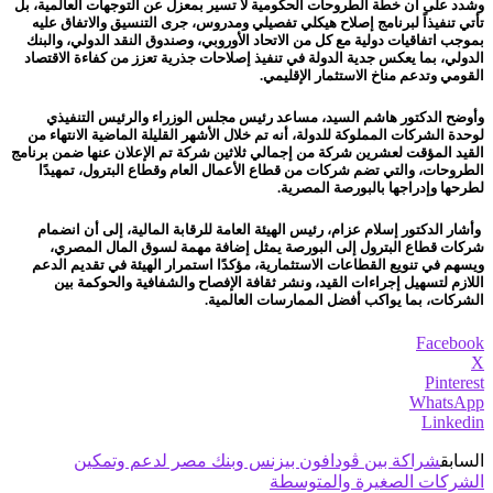
وشدد على أن خطة الطروحات الحكومية لا تسير بمعزل عن التوجهات العالمية، بل
تأتي تنفيذاً لبرنامج إصلاح هيكلي تفصيلي ومدروس، جرى التنسيق والاتفاق عليه
بموجب اتفاقيات دولية مع كل من الاتحاد الأوروبي، وصندوق النقد الدولي، والبنك
الدولي، بما يعكس جدية الدولة في تنفيذ إصلاحات جذرية تعزز من كفاءة الاقتصاد
القومي وتدعم مناخ الاستثمار الإقليمي.
وأوضح الدكتور هاشم السيد، مساعد رئيس مجلس الوزراء والرئيس التنفيذي
لوحدة الشركات المملوكة للدولة، أنه تم خلال الأشهر القليلة الماضية الانتهاء من
القيد المؤقت لعشرين شركة من إجمالي ثلاثين شركة تم الإعلان عنها ضمن برنامج
الطروحات، والتي تضم شركات من قطاع الأعمال العام وقطاع البترول، تمهيدًا
لطرحها وإدراجها بالبورصة المصرية.
وأشار الدكتور إسلام عزام، رئيس الهيئة العامة للرقابة المالية، إلى أن انضمام
شركات قطاع البترول إلى البورصة يمثل إضافة مهمة لسوق المال المصري،
ويسهم في تنويع القطاعات الاستثمارية، مؤكدًا استمرار الهيئة في تقديم الدعم
اللازم لتسهيل إجراءات القيد، ونشر ثقافة الإفصاح والشفافية والحوكمة بين
الشركات، بما يواكب أفضل الممارسات العالمية.
Facebook
X
Pinterest
WhatsApp
Linkedin
السابق
شراكة بين ڤودافون بيزنس وبنك مصر لدعم وتمكين
الشركات الصغيرة والمتوسطة