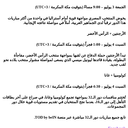
الجمعة 3 يوليو – 9:00 مساءً (بتوقيت مكة المكرمة / UTC+3)
يخوض المنتخب المصري مواجهة قوية أمام أستراليا في واحدة من أكثر مباريات
هذا الدور ترقباً لدى الجماهير العربية، أملاً في مواصلة نتائجه الإيجابية.
الأرجنتين × الرأس الأخضر
السبت 4 يوليو – 1:00 فجراً (بتوقيت مكة المكرمة / UTC+3)
تبدأ الأرجنتين حملة الدفاع عن لقبها بمواجهة منتخب الرأس الأخضر، مفاجأة
البطولة، بقيادة قائدها ليونيل ميسي الذي يسعى لمواصلة مشوار منتخب بلاده نحو
لقب جديد.
كولومبيا × غانا
السبت 4 يوليو – 4:30 فجراً (بتوقيت مكة المكرمة / UTC+3)
تُختتم منافسات دور الـ32 بمواجهة تجمع كولومبيا وغانا، في صراع على آخر بطاقات
التأهل إلى دور الـ16، بعدما نجح المنتخبان في تقديم مستويات قوية خلال دور
المجموعات.
تابع جميع مباريات دور الـ32 مباشرة عبر منصة TOD by beIN.