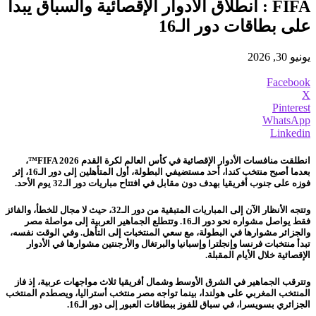
FIFA : انطلاق الأدوار الإقصائية والسباق يبدأ
على بطاقات دور الـ16
يونيو 30, 2026
Facebook
X
Pinterest
WhatsApp
Linkedin
انطلقت منافسات الأدوار الإقصائية في كأس العالم لكرة القدم FIFA 2026™،
بعدما أصبح منتخب كندا، أحد مستضيفي البطولة، أول المتأهلين إلى دور الـ16، إثر
فوزه على جنوب أفريقيا بهدف دون مقابل في افتتاح مباريات دور الـ32 يوم الأحد.
وتتجه الأنظار الآن إلى المباريات المتبقية من دور الـ32، حيث لا مجال للخطأ، والفائز
فقط يواصل مشواره نحو دور الـ16. وتتطلع الجماهير العربية إلى مواصلة مصر
والجزائر مشوارها في البطولة، مع سعي المنتخبات إلى التأهل. وفي الوقت نفسه،
تبدأ منتخبات فرنسا وإنجلترا وإسبانيا والبرتغال والأرجنتين مشوارها في الأدوار
الإقصائية خلال الأيام المقبلة.
وتترقب الجماهير في الشرق الأوسط وشمال أفريقيا ثلاث مواجهات عربية، إذ فاز
المنتخب المغربي على هولندا، بينما تواجه مصر منتخب أستراليا، ويصطدم المنتخب
الجزائري بسويسرا، في سباق للفوز ببطاقات العبور إلى دور الـ16.