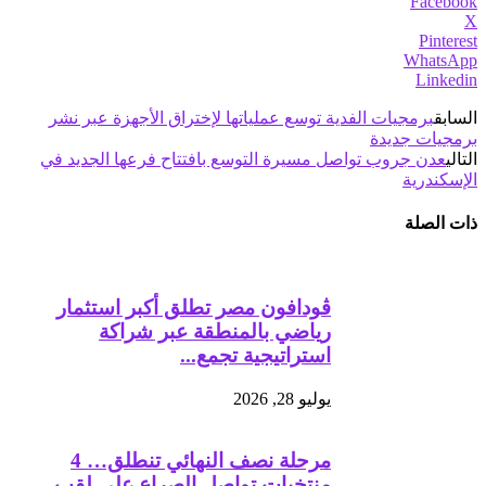
Facebook
X
Pinterest
WhatsApp
Linkedin
السابق
برمجيات الفدية توسع عملياتها لإختراق الأجهزة عبر نشر
برمجيات جديدة
التالي
عدن جروب تواصل مسيرة التوسع بافتتاح فرعها الجديد في
الإسكندرية
ذات الصلة
ڤودافون مصر تطلق أكبر استثمار
رياضي بالمنطقة عبر شراكة
استراتيجية تجمع...
يوليو 28, 2026
مرحلة نصف النهائي تنطلق… 4
منتخبات تواصل الصراع على لقب