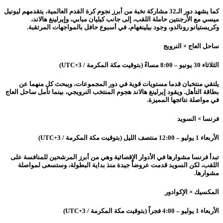
كما يشهد دور الـ32 مشاركة نخبة من أبرز نجوم كرة القدم العالمية، يتقدمهم ليونيل
ميسي مع الأرجنتين حاملة اللقب، إلى جانب كيليان مبابي، وإيرلينغ هالاند،
وكريستيانو رونالدو، وجود بيلينغهام، في أسبوع حافل بالمواجهات المرتقبة.
ساحل العاج × النرويج
الثلاثاء 30 يونيو – 8:00 مساءً (بتوقيت مكة المكرمة / UTC+3)
يلتقي منتخبان قدما مستويات قوية في دور المجموعات، ويبحث كل منهما عن
بطاقة التأهل. ويقود إيرلينغ هالاند هجوم المنتخب النرويجي، بينما تأمل ساحل العاج
في مواصلة نتائجها المميزة.
فرنسا × السويد
الأربعاء 1 يوليو – 12:00 منتصف الليل (بتوقيت مكة المكرمة / UTC+3)
تبدأ فرنسا مشوارها في الأدوار الإقصائية وهي من أبرز المرشحين للمنافسة على
اللقب، لكن السويد قدمت عروضاً جيدة منذ بداية البطولة، وستسعى لمواصلة
مشوارها.
المكسيك × الإكوادور
الأربعاء 1 يوليو – 4:00 فجراً (بتوقيت مكة المكرمة / UTC+3)