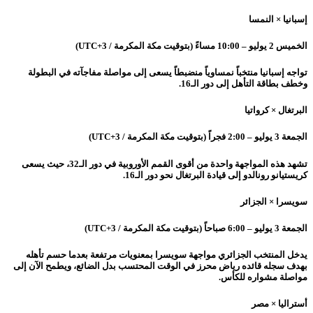
إسبانيا × النمسا
الخميس 2 يوليو – 10:00 مساءً (بتوقيت مكة المكرمة / UTC+3)
تواجه إسبانيا منتخباً نمساوياً منضبطاً يسعى إلى مواصلة مفاجآته في البطولة
وخطف بطاقة التأهل إلى دور الـ16.
البرتغال × كرواتيا
الجمعة 3 يوليو – 2:00 فجراً (بتوقيت مكة المكرمة / UTC+3)
تشهد هذه المواجهة واحدة من أقوى القمم الأوروبية في دور الـ32، حيث يسعى
كريستيانو رونالدو إلى قيادة البرتغال نحو دور الـ16.
سويسرا × الجزائر
الجمعة 3 يوليو – 6:00 صباحاً (بتوقيت مكة المكرمة / UTC+3)
يدخل المنتخب الجزائري مواجهة سويسرا بمعنويات مرتفعة بعدما حسم تأهله
بهدف سجله قائده رياض محرز في الوقت المحتسب بدل الضائع، ويطمح الآن إلى
مواصلة مشواره للكأس.
أستراليا × مصر