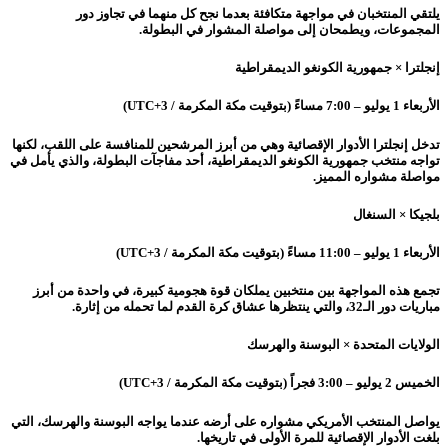
يلتقي المنتخبان في مواجهة متكافئة بعدما نجح كل منهما في تجاوز دور
المجموعات، ويطمحان إلى مواصلة المشوار في البطولة.
إنجلترا × جمهورية الكونغو الديمقراطية
الأربعاء 1 يوليو – 7:00 مساءً (بتوقيت مكة المكرمة / UTC+3)
تدخل إنجلترا الأدوار الإقصائية وهي من أبرز المرشحين للمنافسة على اللقب، لكنها
تواجه منتخب جمهورية الكونغو الديمقراطية، أحد مفاجآت البطولة، والذي يأمل في
مواصلة مشواره المميز.
بلجيكا × السنغال
الأربعاء 1 يوليو – 11:00 مساءً (بتوقيت مكة المكرمة / UTC+3)
تجمع هذه المواجهة بين منتخبين يملكان قوة هجومية كبيرة، في واحدة من أبرز
مباريات دور الـ32، والتي ينتظرها عشاق كرة القدم لما تحمله من إثارة.
الولايات المتحدة × البوسنة والهرسك
الخميس 2 يوليو – 3:00 فجراً (بتوقيت مكة المكرمة / UTC+3)
يواصل المنتخب الأمريكي مشواره على أرضه عندما يواجه البوسنة والهرسك، التي
بلغت الأدوار الإقصائية للمرة الأولى في تاريخها.