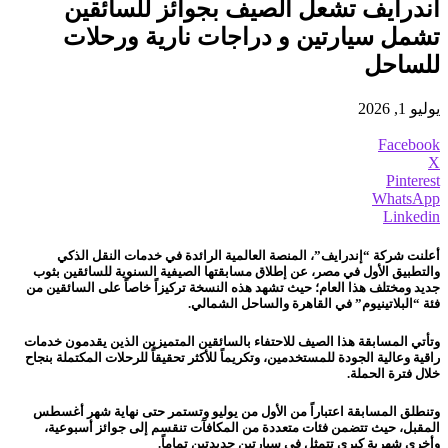
اندرايف تشعل الصيف بجوائز للسائقين
تشمل سيارتين و دراجات نارية ورحلات
للساحل
يوليو 1, 2026
Facebook
X
Pinterest
WhatsApp
Linkedin
أعلنت شركة “إندرايف”، المنصة العالمية الرائدة في خدمات النقل الذكي
والتطبيق الأول في مصر، عن إطلاق مسابقتها الصيفية السنوية للسائقين بثوب
جديد ومختلف هذا العام؛ حيث تشهد هذه النسخة تركيزاً خاصاً على السائقين من
فئة “البلاتينيوم” في القاهرة والساحل الشمالي.
وتأتي المسابقة هذا الصيف للاحتفاء بالسائقين المتميزين الذين يقدمون خدمات
راقية وعالية الجودة للمستخدمين، وتكريماً للأكثر تحقيقاً للرحلات المكتملة بنجاح
خلال فترة الحملة.
وتنطلق المسابقة اعتباراً من الأول من يوليو وتستمر حتى نهاية شهر أغسطس
المقبل، حيث تتضمن فئات متعددة من المكافآت تنقسم إلى جوائز أسبوعية،
وأخرى شهرية كبرى تتمثل في سيارتين جديدتين تماماً.