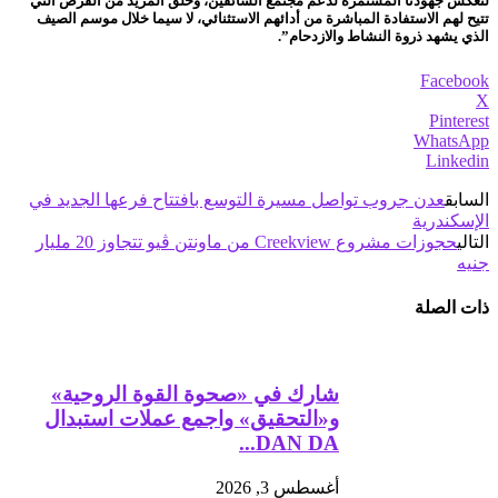
لتعكس جهودنا المستمرة لدعم مجتمع السائقين، وخلق المزيد من الفرص التي
تتيح لهم الاستفادة المباشرة من أدائهم الاستثنائي، لا سيما خلال موسم الصيف
الذي يشهد ذروة النشاط والازدحام”.
Facebook
X
Pinterest
WhatsApp
Linkedin
السابق
عدن جروب تواصل مسيرة التوسع بافتتاح فرعها الجديد في
الإسكندرية
التالي
حجوزات مشروع Creekview من ماونتن ڤيو تتجاوز 20 مليار
جنيه
ذات الصلة
شارك في «صحوة القوة الروحية»
و«التحقيق» واجمع عملات استبدال
DAN DA...
أغسطس 3, 2026