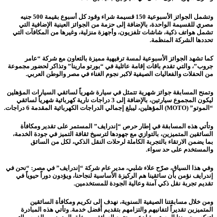
وتشمل الجوائز الأسبوعية 150 قسيمة شراء وقود كل أسبوع بقيمة 500 جنيه
مصري للقسيمة الواحدة، بالإضافة إلى حزمة من الجوائز العينية الإضافية التي
تشمل هواتف ذكية، شاشات تلفزيون، وأجهزة منزلية، وغيرها من المكافآت التي
تحددها الشركة المنظمة.
كما تشهد الجوائز الأسبوعية لمسة ترفيهية مميزة بالتعاون مع شركة “عامر
جروب”، والتي تقدم باقات إقامة عائلية في “بورتو مارينا” وتذاكر لحضور مجموعة
من الحفلات والفعاليات الصيفية لاكبر نجوم الغناء في مصر والوطن العربي.
وتمنح المسابقة جوائز شهرية تتمثل في سيارة شهرياً لسائقي السيارات المؤهلين
ليكون المجموع سيارتين، بالإضافة إلى 3 دراجات نارية كهربائية شهرياً لسائقي
“الموتو” (MOTO) المؤهلين، ليبلغ إجمالي الدراجات الكهربائية المقدمة 6 دراجات.
وتأتي هذه المسابقة في إطار حرص “إندرايف” المستمر على تقدير ومكافأة
السائقين المتميزين، بالتوازي مع جهودها لترسيخ ثقافة التميز في جودة الخدمة،
بما يضمن الارتقاء بالتجربة الكاملة لرحلات النقل الذكي، لكل من السائق
والمستخدم على حد سواء.
وفي هذا السياق، صرّح علاء شلبي، مدير عام شركة “إندرايف” في مصر: “نحن في
إندرايف نؤمن بأن سائقينا هم الركيزة الأساسية لنجاحنا، ويؤدون دوراً حيوياً في
تقديم تجربة نقل ذكي آمنة وعالية الجودة للمستخدمين.
ومن خلال مسابقتنا الصيفية السنوية، نهدف إلى تكريم ومكافأة السائقين
المتميزين تقديراً لتفانيهم والتزامهم بتقديم أفضل خدمة. وتأتي هذه المبادرة