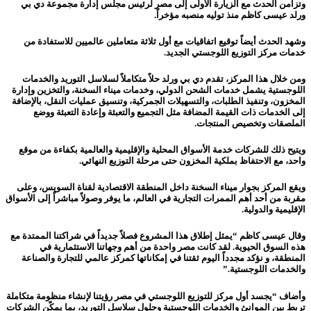
وتزامن الحدث مع الزيارة الأولى إلى مصر لرئيس مجلس إدارة مجموعة دي بي
ورلد
عيسى كاظم
منذ توليه منصبه مؤخراً.
وشهد الحدث أيضاً توقيع اتفاقيات مع أول ثلاثة متعاملين عالميين للاستفادة من
خدمات مركز التوزيع اللوجستي الجديد.
ومن خلال هذا المركز، تقدم دي بي ورلد حلاً متكاملاً لسلاسل التوريد والخدمات
اللوجستية يشمل خدمات الشحن الدولي، وخدمات ميناء السخنة، والتخزين وإدارة
المخزون، وتنفيذ الطلبات، والتسهيلات الجمركية، وتنسيق عمليات النقل، بالإضافة
إلى الخدمات ذات القيمة المضافة مثل التجميع والتعبئة وإعادة التعبئة ووضع
الملصقات وتخصيص المنتجات.
ويتيح ذلك للشركات خدمة الأسواق المحلية والإقليمية والعالمية بكفاءة من موقع
واحد، مع الاحتفاظ بملكية المخزون حتى مرحلة التوزيع النهائي.
ويقع المركز بجوار ميناء السخنة داخل المنطقة الاقتصادية لقناة السويس، وعلى
مقربة من أحد أهم الممرات التجارية في العالم، ما يوفر وصولاً مباشراً إلى الأسواق
الإقليمية والدولية.
وقال عيسى كاظم “يمثل إطلاق هذا المشروع فصلاً جديداً في شراكتنا الممتدة مع
هذه السوق الحيوية. لقد كانت مصر واحدة من أهم وجهاتنا الاستثمارية في
المنطقة، و نؤكد مجدداً اليوم ثقتنا في إمكاناتها كمركز عالمي للتجارة والصناعة
والخدمات اللوجستية.”
وأضاف “يجسد أول مركز للتوزيع اللوجستي في مصر رؤيتنا لإنشاء منظومة متكاملة
تربط بين الموانئ والخدمات اللوجستية وحلول سلاسل التوريد، بما يمكّن الشركات