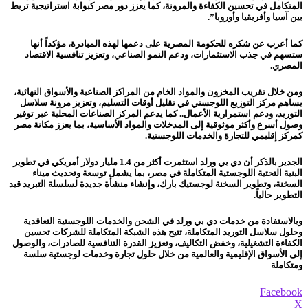
المتكامل في تحسين الكفاءة والمرونة، كما يعزز دور مصر كبوابة استراتيجية تربط
بين آسيا وأفريقيا وأوروبا”.
كما أعرب عن شكره للحكومة المصرية على دعمها لهذه المبادرة، مؤكداً أنها
ستسهم في جذب الاستثمارات، ودعم النمو الصناعي، وتعزيز تنافسية الاقتصاد
المصري.
ومن خلال تقريب المخزون والمواد الخام من المراكز الصناعية والأسواق النهائية،
يساهم مركز التوزيع اللوجستي في تقليل أوقات التسليم، وتعزيز مرونة سلاسل
التوريد، ودعم استمرارية الأعمال.. كما يدعم المركز الصناعات المحلية عبر توفير
وصول أسرع وأكثر موثوقية إلى المدخلات والمواد الأساسية، بما يعزز مكانة مصر
كمركز إقليمي للتجارة والخدمات اللوجستية.
الجدير بالذكر أن دي بي ورلد استثمرت أكثر من 1.4 مليار دولار أمريكي في تطوير
البنية التحتية اللوجستية المتكاملة في مصر، بما يشمل توسعة وتحديث ميناء
السخنة، وتطوير السخنة لوجستيك بارك، وإنشاء منشأة جديدة لسلسلة التبريد قيد
التطوير حالياً.
وبالاستفادة من خدمات دي بي ورلد في الشحن والخدمات اللوجستية التعاقدية
وحلول سلاسل التوريد المتكاملة، تتيح هذه الشبكة المتكاملة للشركات تحسين
الكفاءة التشغيلية، وخفض التكاليف، وتعزيز القدرة التنافسية للصادرات، والوصول
إلى الأسواق الإقليمية والعالمية من خلال حلول تجارة وخدمات لوجستية سلسة
ومتكاملة
Facebook
X