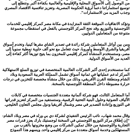
من الوصول إلى الأسواق المحلية والإقليمية والعالمية بكفاءة أكبر. ونتطلع إلى
توسيع استثماراتنا دعماً لرؤية الحكومة المصرية، وتعزيز تنافسية الاقتصاد المصري
وجذب المزيد من الاستثمارات”.
وتؤكد الاتفاقيات الموقعة الثقة المتزايدة في مكانة مصر كمركز إقليمي للخدمات
اللوجستية والتوزيع. وقد نجح المركز اللوجستي بالفعل في استقطاب مجموعة
متنوعة من المتعاملين الدوليين.
ومن بين أوائل المتعاملين شركة رائدة في تصدير الشاي مقرها كينيا، وتخدم أسواق
أفريقيا والشرق الأوسط وأوروبا، حيث تتعامل مع نحو ألف حاوية نمطية سنوياً إلى
مصر، وستستخدم المنشأة كمركز إقليمي للمخزون بما يتيح توزيعاً أكثر كفاءة إلى
العديد من الأسواق الدولية.
كما ستستخدم إحدى أكبر الشركات العالمية المتخصصة في توزيع السلع الاستهلاكية
المركز لدعم عملياتها في ثمانية أسواق تشمل المملكة العربية السعودية وبلاد
الشام ومنطقة القرن الأفريقي، وذلك من خلال منشأة مخصصة للتخزين في درجات
حرارة مضبوطة داخل المنطقة اللوجستية بالسخنة.
أما المتعامل الثالث، فهو شركة ألمانية متعددة الجنسيات متخصصة في كابلات
الألياف الضوئية وحلول البنية التحتية الرقمية، وستستفيد من المركز لتعزيز قدراتها
في التوزيع وإعادة التصدير في مصر وشمال أفريقيا ودول مجلس التعاون الخليجي.
وقال محمد شهاب، نائب الرئيس التنفيذي لشركة دي بي ورلد في مصر وبلاد الشام:
“إن إطلاق مركز التوزيع اللوجستي في السخنة لوجستيك بارك يعزز قدرات مصر
التجارية واللوجستية من خلال تمكين الشركات من وضع مخزونها بالقرب من
المستهلكبن وخدمة أسواق متعددة من مركز إقليمي واحد. ويسهم هذا النموذج