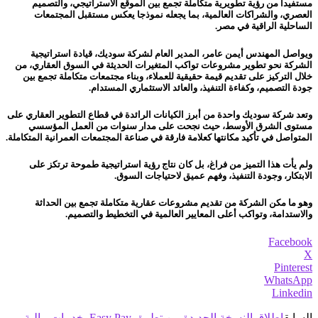
مستفيدا من رؤية تطويرية متكاملة تجمع بين الموقع الاستراتيجي، والتصميم
العصري، والشراكات العالمية، بما يجعله نموذجا يعكس مستقبل المجتمعات
الساحلية الراقية في مصر.
ويواصل المهندس أيمن عامر، المدير العام لشركة سوديك، قيادة استراتيجية
الشركة نحو تطوير مشروعات تواكب المتغيرات الحديثة في السوق العقاري، من
خلال التركيز على تقديم قيمة حقيقية للعملاء، وبناء مجتمعات متكاملة تجمع بين
جودة التصميم، وكفاءة التنفيذ، والعائد الاستثماري المستدام.
وتعد شركة سوديك واحدة من أبرز الكيانات الرائدة في قطاع التطوير العقاري على
مستوى الشرق الأوسط، حيث نجحت على مدار سنوات من العمل المؤسسي
المتواصل في تأكيد مكانتها كعلامة فارقة في صناعة المجتمعات العمرانية المتكاملة.
ولم يأت هذا التميز من فراغ، بل كان نتاج رؤية استراتيجية طموحة ترتكز على
الابتكار، وجودة التنفيذ، وفهم عميق لاحتياجات السوق.
وهو ما مكن الشركة من تقديم مشروعات عقارية متكاملة تجمع بين الحداثة
والاستدامة، وتواكب أعلى المعايير العالمية في التخطيط والتصميم.
Facebook
X
Pinterest
WhatsApp
Linkedin
السابق
إطلاق النسخة الجديدة من تطبيق Easy Pay بخدمات مالية