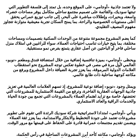
ولا تعتمد جاذبية «أوجامي» على الموقع وحده، بل تمتد إلى فلسفة التطوير التي
تبنتها سوديك، والقائمة على تصميم مجتمع ساحلي متكامل يوفر مساحات خضراء
واسعة، وبحيرات، وإطلالات مباشرة على البحر، إلى جانب توزيع عمراني يحقق
أعلى مستويات الخصوصية والراحة، بما يمنح السكان تجربة معيشية متوازنة تتجاوز
مفهوم المصيف التقليدي.
كما يضم المشروع مجموعة متنوعة من الوحدات السكنية بتصميمات ومساحات
مختلفة، بما يتيح خيارات تناسب احتياجات العملاء، سواء للراغبين في امتلاك منزل
ساحلي فاخر أو الباحثين عن أصل عقاري يتمتع بفرص نمو مستقبلية.
ويحظى «أوجامي» بميزة تنافسية إضافية من خلال استضافة فندق ومطعم «نوبو»
العالمي لأول مرة في مصر، في خطوة تعكس توجه المشروع نحو استقطاب
العلامات الدولية المرموقة، بما يعزز تجربة الضيافة داخل المشروع ويرفع من
مكانته كوجهة ساحلية ذات طابع عالمي.
ويمثل وجود «نوبو» إضافة نوعية للمشروع، إذ تسهم العلامات العالمية في تعزيز
جاذبية الوجهات العقارية الفاخرة، وترفع من القيمة الاستثمارية للمشروعات التي
تحتضنها، خاصة مع تزايد اهتمام العملاء بالمشروعات التي تجمع بين جودة الحياة
والخدمات الراقية والعائد الاستثماري.
ويأتي «أوجامي» امتدادا لاستراتيجية شركة سوديك الرئدة التي تقوم على تطوير
مشروعات تعتمد على جودة التخطيط والابتكار والاستدامة، بما يعزز ثقة العملاء
ويضمن تقديم مجتمعات عمرانية قادرة على الحفاظ على قيمتها مع مرور الوقت.
ويؤكد «أوجامي» مكانته كأحد أبرز المشروعات الساحلية في رأس الحكمة،