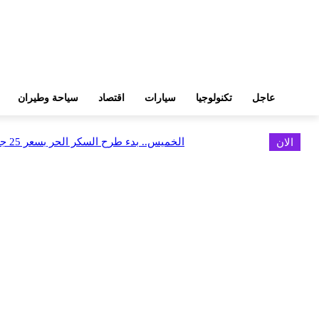
عاجل
تكنولوجيا
سيارات
اقتصاد
سياحة وطيران
الان
الخميس.. بدء طرح السكر الحر بسعر 25 جنيهًا للكيلو
اخر الاخبار
فوري وCDS يطلقان تكاملاً مباشرًا بين Tap N Pay ونظام Odoo
أغسطس 9, 2026
كاسبرسكي تقدم دليلاً لمساعدة السياح على السفر بذكاء وأمان أكبر
أغسطس 9, 2026