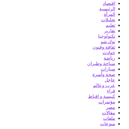
اقتصاد
الرئيسية
المرأة
تحليلات
تعليم
تقارير
تكنولوجيا
توك شو
ثقافة وفنون
حوادث
رياضة
سياحة وطيران
سيارات
صحة وأسرة
عاجل
عرب وعالم
قراء
كنيسة و اقباط
مؤتمرات
مصر
مقالات
ملفات
منوعات