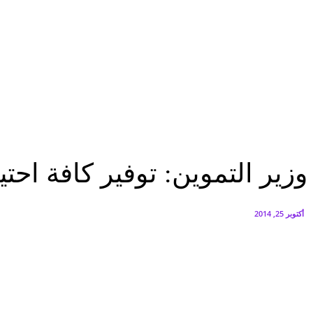
البنك العربي يطلق حملة الاسترداد النقدي الصيفية
أغسطس 6, 2026
سيتي إيدج توقع شراكة مع ڤودافون مصر لتوفير خدمات Triple Play الذكية بمشروع داون تاون بالعلمين الجديدة
أغسطس 6, 2026
مصر
وزير التموين: توفير كافة احتياجات شمال سيناء من السلع التموينية
مصر
وزير التموين: توفير كافة احت
أكتوبر 25, 2014