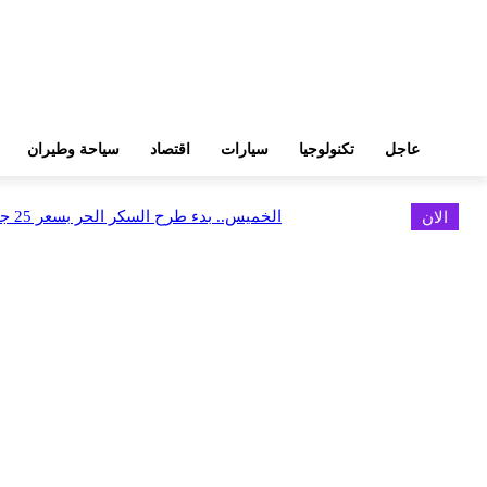
عاجل
تكنولوجيا
سيارات
اقتصاد
سياحة وطيران
الان
الخميس.. بدء طرح السكر الحر بسعر 25 جنيهًا للكيلو
اخر الاخبار
البورصة وجهاز التمثيل التجاري يروجان لسوق المال وجذب الاستثمارات الأجن
أغسطس 6, 2026
FEDIS وحلول تتشاركان في تطوير أول منصة للسياحة الصحية بالمنطقة
أغسطس 6, 2026