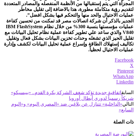
المجزأة التي يتم إستقبالها من الأنظمة المنفصله والمصادر المتعددة
لتقديم رؤية متكاملة مطورة، هذا بالاضافة إلى تقليل مخاطر
عمليات الاحتيال والحد منها والتحكم فيها بشكل افضل”.
الجدير بالذكر أن شركة اتصالات مصر قد تمكنت من تحسين كفاءة
عمليات مؤسستها بنسبة 300% من خلال نظام IBM FlashSystem
V840 والذي ساعد علي تطوير كفاءة عملية نظام تحليل البيانات مع
تقليل الحيز الذي تشغله وحدات تخزين البيانات بشكل فعال وتقليل
تكاليف إستهلاك الطاقة وإسراع عملية تحليل البيانات لكشف وإدارة
عمليات الاحتيال لحظياً.
Facebook
X
Pinterest
WhatsApp
Linkedin
السابق
اتفاقية جديدة تؤكد شغف الشركة بكرة القدم.. «بيبسيكو»
شريكاً رسمياً لدورى أبطال أوروبا
التالي
«الداخلية» تتنازل عن بلاغين ضد «المصرى اليوم» و«اليوم
السابع»
ذات الصلة