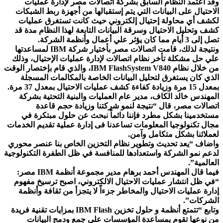
وقد أعتمد النظام السابق بشركة اتصالات مصر لإدارة عمليات
الاحتيال على البيانات التي يتم إستقبالها من أجهزة ربط الشبكات
لكشف أي محاولة إحتيال إلكتروني حيث كانت تستغرق عمليات
كشف وتحليل الاحتيال وسرقة البيانات التابعة لهذا النظام مدة قد
تصل إلى 3 أيام مما كان يؤثر علي أعمال وأنظمة الشركة.
ونتيجة لذلك، قامت اتصالات مصر بأختيار شركة IBM لمساعدتها
علي حل مشكلة تأخر نظام اتصالات لإدارة عمليات الإحتيال، وذلك
من خلال نظام IBM FlashSystem V840، والذي قام بإختصار الوقت
الذي كان يستغرق لتحليل البيانات الخاصة بالمكالمات المسجلة
بمعدل 15 مرة وزيادة كفاءة كشف عمليات الاحتيال بمعدل 37 مرة.
المهندس خالد الكاف، مدير عام العمليات والبنية التحتية بشركة
اتصالات مصر، قال “نتيجة لنمو شركتنا وزيادة حجم قاعدة
مستخدمينا بشكل مطرد فإننا دائماً نبحث عن حلول مبتكرة في
مجال تكنولوجيا المعلومات تساعدنا فى إدارة عملية تقديم الخدمات
لعملائنا بشكل متكامل وآمن.
واضاف “يعد تحديث وتطوير نظام التخزين الخاص بنا عنصر محوري
لدعم نمو الشركة واستعدادها للمنافسة في ظل الطفرة التكنولوجية
العالمية”.
فيما قال المهندس أحمد برهام مدير مجموعة أنظمة IBM مصر:
“في ظل انتشار عمليات الاحتيال الالكتروني، اصبح ترسيخ مفهوم
إدارة عمليات الاحتيال والمخاطر جزءاً لا يتجزأ من ثقافة وأنظمة
الشركات”.
وتابع “تتمتع أنظمة و حلول تخزين IBM Flash بمزايات تقنية فريدة
من نوعها تقوم بمساعدة المؤسسات علي جمع ودمج البيانات