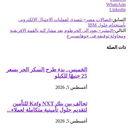
WhatsApp
Linkedin
السابق
«اتصالات مصر» تتصدى لعمليات الاحتيال الإلكترونى
بأستخدام حلول IBM
التالي
«البشير» يعود إلى الخرطوم بعد مشاركته بالقمة الإفريقية
ومحاولة توقيفه فى جوهانسبيرج
ذات الصلة
الخميس.. بدء طرح السكر الحر بسعر
25 جنيهًا للكيلو
أغسطس 5, 2026
تحالف بين بنك NXT وKaf للتأمين
لتقديم حلول تأمينية متكاملة لعملاء...
أغسطس 5, 2026