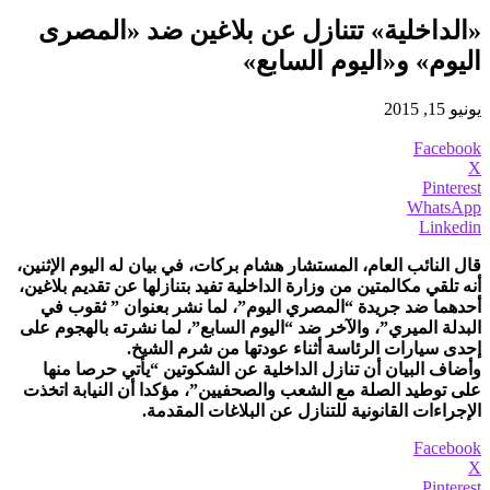
«الداخلية» تتنازل عن بلاغين ضد «المصرى
اليوم» و«اليوم السابع»
يونيو 15, 2015
Facebook
X
Pinterest
WhatsApp
Linkedin
قال النائب العام، المستشار هشام بركات، في بيان له اليوم الإثنين،
أنه تلقي مكالمتين من وزارة الداخلية تفيد بتنازلها عن تقديم بلاغين،
أحدهما ضد جريدة “المصري اليوم”، لما نشر بعنوان ” ثقوب في
البدلة الميري”، والآخر ضد “اليوم السابع”، لما نشرته بالهجوم على
إحدى سيارات الرئاسة أثناء عودتها من شرم الشيخ.
وأضاف البيان أن تنازل الداخلية عن الشكوتين “يأتي حرصا منها
على توطيد الصلة مع الشعب والصحفيين”، مؤكدا أن النيابة اتخذت
الإجراءات القانونية للتنازل عن البلاغات المقدمة.
Facebook
X
Pinterest