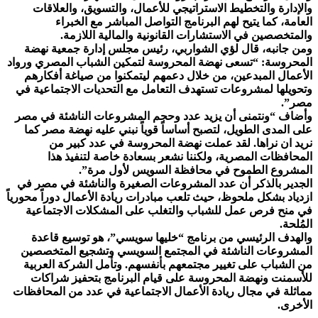
والإدارة والتخطيط الاستراتيجي للأعمال، والتسويق، والعلاقات
العامة، كما يتيح لهم البرنامج التواصل المباشر مع الخبراء
والمتخصصين في الاستشارات القانونية والمالية اللازمة.
ومن جانبه، قال لؤي الشواربي، رئيس مجلس إدارة جمعية نهضة
المحروسة: “تسعى نهضة المحروسة لتمكين الشباب المصري ورواد
الأعمال المبدعين، من خلال دعمهم ليتمكنوا من صياغة أفكارهم
وتحويلها لمشروعات تستهدف التعامل مع التحديات الاجتماعية في
مصر”.
وأضاف “ونتمنى أن يزيد عدد وحجم المشروعات الناشئة في مصر
على المدى الطويل، لتصبح أساساً قوياً نبني عليه نهضة مصر كما
نريد ان نراها. لقد عملت نهضة المحروسة في عدد كبير من
المحافظات المصرية، ولكننا نشعر بسعادة خاصة لتنفيذ هذا
المشروع الطموح في محافظة السويس لأول مرة”.
الجدير بالذكر أن عدد المشروعات الصغيرة والناشئة في مصر في
ازدياد بشكل ملحوظ، حيث تلعب مبادرات ريادة الأعمال دوراً محورياً
في منح فرص عمل للشباب والتغلب على المشكلات الاجتماعية
المُلحة.
والهدف الرئيسي من برنامج “خليها سويسي”، هو توسيع قاعدة
المشروعات الناشئة في المجتمع السويسي وتشجيع المتخصصين
من الشباب على تغيير مجتمعهم بأنفسهم. وتأمل الشركة العربية
للأسمنت ونهضة المحروسة على قيام البرنامج بتحفيز شراكات
مماثلة في مجال ريادة الأعمال الاجتماعية في عدد من المحافظات
الأخرى.