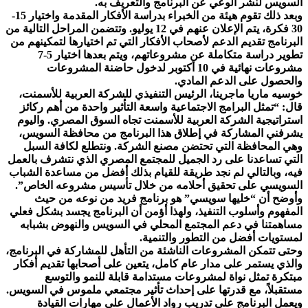
السويس لنشر الوعي عن البرنامج والتعريف به.
وبعد ذلك تقوم هيئة من الخبراء بدراسة الأفكار المقدمة واختيار 15-
30 فكرة، يتم الإعلان عنهم في 12 يوليو. وتتضمن المراحل التالية من
البرنامج تقديم الدعم لأصحاب الأفكار التي تم اختيارها لتمكينهم من
تطوير دراسة متكاملة عن مشروعاتهم، ويتم بعدها اختيار 5-7
مشروعات نهائية في 10 أكتوبر لدخول حاضنة المشروعات
والحصول على الدعم المادي.
خوسيه ماريا ماجرينا، الرئيس التنفيذي للشركة العربية للأسمنت،
قال: “تمثل البرامج الاجتماعية واسعة التأثير واحدة من أهم ركائز
استراتيجية الشركة العربية للأسمنت تجاه السوق المصري. واليوم
يشرفني المشاركة في إطلاق هذا البرنامج من محافظة السويس،
وهي المحافظة التي تحتضن مصنع الشركة. ونتطلع لكافة السبل
التي تساعدنا على رد الجميل للمجتمع المصري الذي نتشرف بالعمل
فيه، وبالتالي لم نجد طريقة للقيام بذلك أفضل من مساعدة الشباب
السويسي على تحقيق أحلامه من خلال تأسيس مشروعه الخاص”.
وأوضح أن “خليها سويسي” هو برنامج فريد من نوعه من حيث
المفهوم وأسلوب التنفيذ، ولهذا أؤمن أن البرنامج يجسد بشكل فعلي
مساهمتنا في دعم المجتمع المحلي في السويس والنهوض بشبابه
لمستويات أفضل من التطور والتنمية.
وحتى تتمكن المشروعات الناشئة من التأهل للمشاركة في البرنامج،
والذي يستمر على مدار عام كامل، يتعين على أصحابها تقديم أفكار
مبتكرة تمثل نواة لمشروعات مستدامة قابلة للنمو والتوسع
مستقبلاً، مع قدرتها على إحداث تأثير مجتمعي ملموس في السويس.
ويعمل البرنامج على تدريب رواد الأعمال على مهارات القيادة