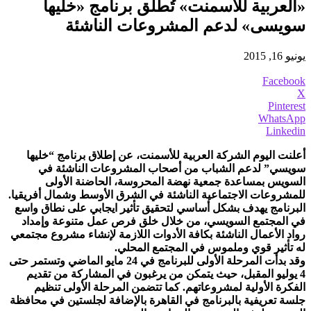
«العربية للأسمنت» تُطلق برنامج «خليها
سويسى» لدعم المشروعات الناشئة
يونيو 16, 2015
Facebook
X
Pinterest
WhatsApp
Linkedin
أعلنت اليوم الشركة العربية للأسمنت، عن إطلاق برنامج “خليها
سويسي” لدعم الشباب من أصحاب المشروعات الناشئة في
السويس بمساعدة جمعية نهضة المحروسة، الحاضنة الأولى
للمشروعات الاجتماعية الناشئة في الشرق الأوسط وشمال أفريقيا.
البرنامج يهدف بشكل أساسي لتحقيق تأثير ايجابي على نطاق واسع
في المجتمع السويسي، من خلال خلق فرص عمل متنوعة وإمداد
رواد الأعمال الناشئة بكافة الأدوات اللازمة لإنشاء مشروع مجتمعي
له تأثير قوي وملموس في المجتمع المحلي.
وقد بدأت المرحلة الأولى للبرنامج في 24 مايو الماضي وتستمر حتى
4 يوليو المقبل، حيث يتمكن من يرغبون في المشاركة من تقديم
الفكرة الأولية لمشروعاتهم. كما تتضمن المرحلة الأولى تنظيم
جلسة تعريفية بالبرنامج في القاهرة بالإضافة لجلستين في محافظة