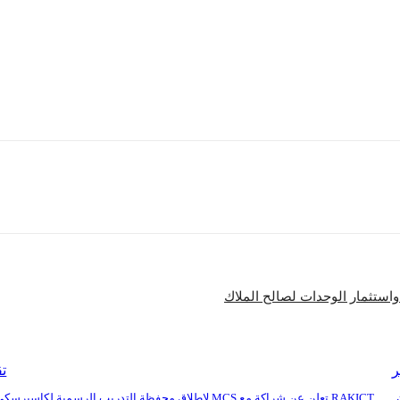
لمعلومات وإدارة النظم عبر تطبيقات الهاتف المحمول من خلال بنيات تح
 في السوق المصري.
شارك
واستثمار الوحدات لصالح الملاك
ر
تق
RAKICT تعلن عن شراكة مع MCS لإطلاق محفظة التدريب الرسمية لكاسبرسكي