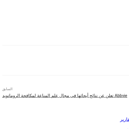
وتعمل الشركة على تسليم مراكز بيانات متكاملة ترتكز على بنية أساسية قوية بالغة التطور من أجهزة الخوادم وتقنيات التخزين مثل IBM Flash Systems and Power بالإضافة إلي تقديم خدمات تثبيت التطبيقات
وتكاملها على مستوى المؤسسات ككل.
وخلال 15 عام من الشراكة كان هناك توافقا لإنتركوم إنتربرايزس مع استراتيجيات IBM للوفاء باحتياجات السوق المصري، واليوم كمركز تميز فني في مجموع تقنيات IBM فأن الشركة تتجه نحو توفير تقنيات
تية قوية ومتطورة لمساعدة العملاء في تحقيق نقلات نوعية في الآداء
بجودة فائقة.
السابق
Abbvie تعلن عن نتائج أبحاثها فى مجال علم المناعة لمكافحة الروماتويد
ارير