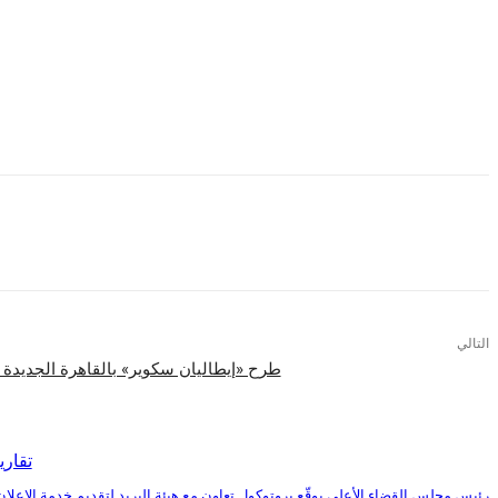
الحوسبة السحابية وتطبيقات ذكاء الأعمال وتحليل البيانات وتأمين ا
جدير بالذكر أن إنتركوم إنتربرايزس كانت قد شاركت في منتدى THINK التي أقامته IBM في فبراير الماضي الذي شرفته بالحضور رئيس IBM العالمية للنهوض بأعمال الشركة
التالي
طرح «إيطاليان سكوير» بالقاهرة الجديدة 
اقرأ المزيد
تقاري
رئيس مجلس القضاء الأعلى يوقّع بروتوكول تعاون مع هيئة البريد لتقديم خدمة الإعلان