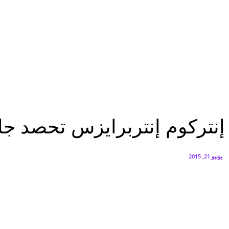
هاتف nova 15 Max مصممًا خصيصًا لإجازة الصيف
أغسطس 5, 2026
بدء أعمال الإنشاءات بـGT Business City بالتزامن مع طرح المرحلة الأولى للبيع
أغسطس 5, 2026
تقارير
إنتركوم إنتربرايزس تحصد جائزة عالمية جديدة من IBM للتميز الفنى
تقارير
إنتركوم إنتربرايزس تحصد جائزة عالمي
يونيو 21, 2015