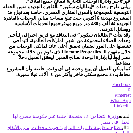
عبر تأجير وادارة الوحدات التجارية لصالح جميع الملاك”.
ويأتى طرح وحدات “إيطاليان سكوير” بالقاهرة الجديدة ضمن الخطة
التوسعية للمجموعة بالسوق العقارى المصرى، خاصة بعد نجاح هذا
المشروع بمدينة 6 أكتوبر، حيث تبلغ مساحة مباني الوحدات بالقاهرة
الجديدة 44 ألف و480 متر مربع ويوفرجميع الخدمات الأساسية
ووسائل الترفيه.
وقد بدأت “إيطاليان سكوير” فى التعاقد مع فريق احترافى لتأجير
وحدات العملاء لمجموعة من أشهر الماركات العالمية، لتبدأ فى
تشغيلها على الفور لضمان تحقيق أعلى عائد لمالكى الوحدات من
خلال مفهوم الـ Income Properties الذى تقوم من خلاله مجموعة
مصر إيطاليا بإدارة الوحدة لصالح العميل ليحقق العميل دخلاً
مضاعفاً.
كما يمكن للعميل أن يبيع وحدته فى أى وقت، خاصة وأن المشروع
محاط بـ 25 مجمع سكني فاخر وأكثر من 10 آلاف فيلا مميزة.
Facebook
X
Pinterest
WhatsApp
Linkedin
السابق
وزيرة التضامن: 72 منظمة أجنبية غير حكومية مصرح لها
العمل فى مصر
التالي
افتتاح منظومة كاميرات المراقبة فى 3 محطات بمترو الأنفاق