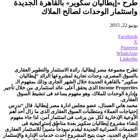
طرح «إيطاليان سكوير» بالقاهرة الجديدة
واستثمار الوحدات لصالح الملاك
يونيو 22, 2015
Facebook
X
Pinterest
WhatsApp
Linkedin
تطرح مجموعة مصر إيطاليا، رائدة الاستثمار والتطوير العقارى
بالسوق المصرى، وحدات تجارية لمشروعها الرائد “إيطاليان
سكوير” بالقاهرة الجديدة خلال الشهر الجارى وذلك بمفهوم الـ
Income Properties الذى يحقق أعلى عائد استثمارى من خلال تأجير
وإدارة الوحدات للملاك، وهو مفهوم يساعد فى تنشيط السوق
العقارى.
محمد هاني العسال، عضو مجلس ادارة مصر إيطاليا، قال “ندرس
إحتياجات العملاء ومتطلبات السوق العقارى الذى ما زال أحد أهم
الأوعية الإدخارية لكل من يرغب فى استثمار آمن، لذا جاء مفهوم
إنشاء مشروع إيطاليان سكوير بعدة مناطق إستراتيجية فى
التجمعات العمرانية الجديدة ليقدم نموذجاً متميزاً للاستثمار العقارى
التجاري الجديد، حيث يتيح المشروع أحدث خدمات الإدارة والإستثمار