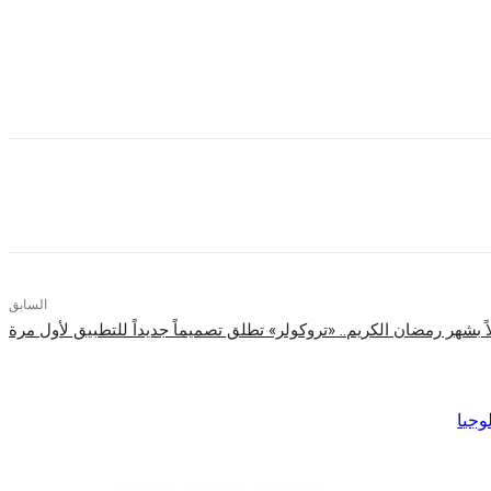
برنامج WD Backup المدمج مع أقراص My Passport Ultra هو تطبيق رائع لتنفيذ خطط النسخ الاحتياطي بسهولة وبدون مشاكل. وبما أن 31% من الأجهزة تقريبًا تعرضت للإصابة ببرامج ضارة مثل الفيروسات
فاظ على بياناتك القيمة.
السابق
اً بشهر رمضان الكريم.. «تروكولر» تطلق تصميماً جديداً للتطبيق لأول مرة
وجيا