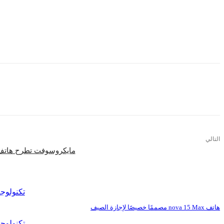
المعالج المركزي لدى القرص. إذا وقع القرص الخاص بك في الأيدي الخطأ، فإن تشفير256-bit AES يحم
كما أن تلك الأقراص تتمتع بمنافذ USB 3.0 التي توفر معدلات نقل بيا
وغي
التالي
مايكروسوفت تطرح هاتف Lumia 540 Dual SIM فى 
اقرأ المزيد
تكنولوجي
هاتف nova 15 Max مصممًا خصيصًا لإجازة الصيف
تكنولوجي