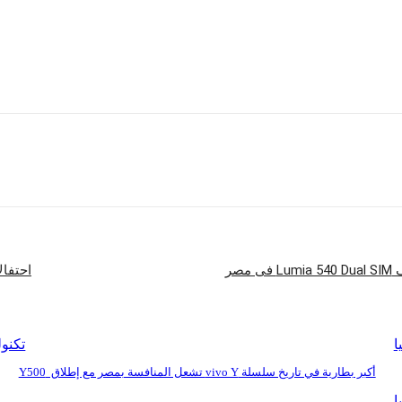
ي الملفات والفيديو والصور والموسيقى الخاصة بك مع كلمة سر لا يعرفها أحد غيرك.
نات سريعة تصل إلى 5 جيجا بيت في الثانية، والتي تتوافق مع الإصدار السابقة USB 2.0.
رها في وقت ما، فإن امتلاك نسخة احتياطية آمنة لبياناتك على جهاز ثانوي مثل قرص My Passport يعد أمر هام للح
شارك
مصر
احتفال
ا
تكنول
أكبر بطارية في تاريخ سلسلة vivo Y تشعل المنافسة بمصر مع إطلاق Y500
ا