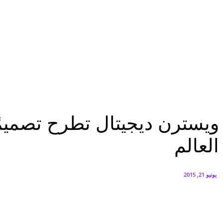
البنك العربي يطلق حملة الاسترداد النقدي الصيفية
أغسطس 6, 2026
سيتي إيدج توقع شراكة مع ڤودافون مصر لتوفير خدمات Triple Play الذكية بمشروع داون تاون بالعلمين الجديدة
أغسطس 6, 2026
تكنولوجيا
ويسترن ديجيتال تطرح تصميمًا جديدًا من القرص الصلب المحمول الأكثر مبيعًا فى
تكنولوجيا
ويسترن ديجيتال تطرح تصميمًا
العالم
يونيو 21, 2015