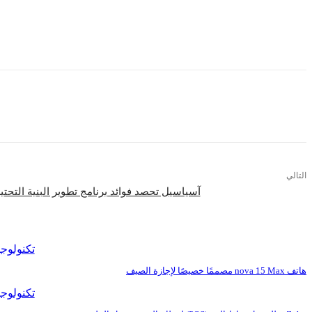
أجهزتنا المست
ويعمل الهاتف بمعالج Qualcomm Snapdragon الذي يشمل وحدة معالجة مركزية رباعية النواة بسرعة 1.2 جيجاهرتز، مع ذاكرة RAM سعة 1 جيجابايت، وذاكرة مدمجة سعة 8 جيجابايت.
التالي
آسياسيل تحصد فوائد برنامج تطوير البنية التحت
اقرأ المزيد
تكنولوجي
هاتف nova 15 Max مصممًا خصيصًا لإجازة الصيف
تكنولوجي