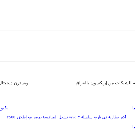
قبلية. ومع الهاتف الجديد تمكنا من تقديم هاتف يتميز بتصميمه وقدراته
شارك
ية للشبكات من إريكسون بالعراق
ويسترن ديجيتال 
ا
تكنول
أكبر بطارية في تاريخ سلسلة vivo Y تشعل المنافسة بمصر مع إطلاق Y500
ا