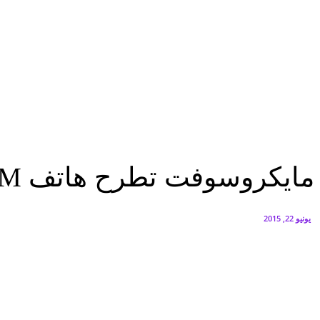
البنك العربي يطلق حملة الاسترداد النقدي الصيفية
أغسطس 6, 2026
سيتي إيدج توقع شراكة مع ڤودافون مصر لتوفير خدمات Triple Play الذكية بمشروع داون تاون بالعلمين الجديدة
أغسطس 6, 2026
تكنولوجيا
مايكروسوفت تطرح هاتف Lumia 540 Dual SIM فى مصر
تكنولوجيا
مايكروسوفت تطرح هاتف Lumia 540 Dual SIM فى مصر
يونيو 22, 2015