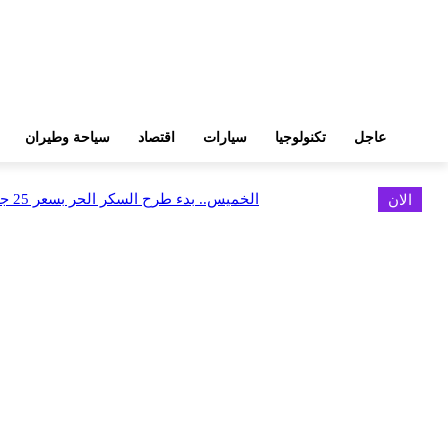
عاجل
تكنولوجيا
سيارات
اقتصاد
سياحة وطيران
الان
الخميس.. بدء طرح السكر الحر بسعر 25 جنيهًا للكيلو
اخر الاخبار
البورصة وجهاز التمثيل التجاري يروجان لسوق المال وجذب الاستثمارات الأجن
أغسطس 6, 2026
FEDIS وحلول تتشاركان في تطوير أول منصة للسياحة الصحية بالمنطقة
أغسطس 6, 2026