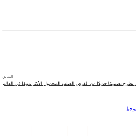
في هذا الصدد، جو هارلو، نائب رئيس قسم الهواتف في مايكروسوفت، قال “يعتبر Lumia 540 Dual SIM دليلاً على شغفنا بإنتاج الهواتف، ويتجلى هذا الشغف في كامل مجموعة Lumia وسيستمرّ بروزه في
 التكنولوجية ويوفر في الوقت عينه التسلية بسعر قريب إلى المتناول”.
السابق
تطرح تصميمًا جديدًا من القرص الصلب المحمول الأكثر مبيعًا فى العالم
وجيا