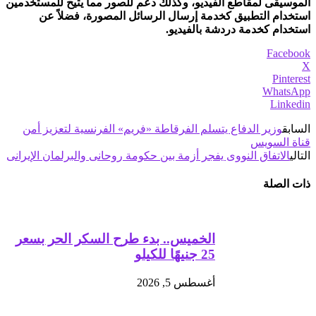
الموسيقى لمقاطع الفيديو، وكذلك دعم للصور مما يتيح للمستخدمين
استخدام التطبيق كخدمة إرسال الرسائل المصورة، فضلاً عن
استخدام كخدمة دردشة بالفيديو.
Facebook
X
Pinterest
WhatsApp
Linkedin
السابق
وزير الدفاع يتسلم الفرقاطة «فريم» الفرنسية لتعزيز أمن
قناة السويس
التالي
الاتفاق النووى يفجر أزمة بين حكومة روحانى والبرلمان الإيرانى
ذات الصلة
الخميس.. بدء طرح السكر الحر بسعر
25 جنيهًا للكيلو
أغسطس 5, 2026