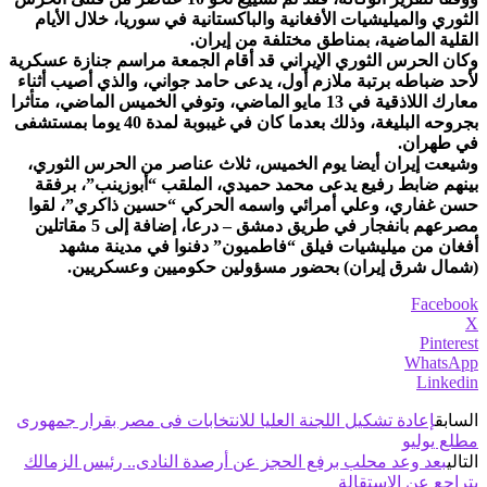
الثوري والميليشيات الأفغانية والباكستانية في سوريا، خلال الأيام
القلية الماضية، بمناطق مختلفة من إيران.
وكان الحرس الثوري الإيراني قد أقام الجمعة مراسم جنازة عسكرية
لأحد ضباطه برتبة ملازم أول، يدعى حامد جواني، والذي أصيب أثناء
معارك اللاذقية في 13 مايو الماضي، وتوفي الخميس الماضي، متأثرا
بجروحه البليغة، وذلك بعدما كان في غيبوبة لمدة 40 يوما بمستشفى
في طهران.
وشيعت إيران أيضا يوم الخميس، ثلاث عناصر من الحرس الثوري،
بينهم ضابط رفيع يدعى محمد حميدي، الملقب “أبوزينب”، برفقة
حسن غفاري، وعلي أمرائي واسمه الحركي “حسين ذاكري”، لقوا
مصرعهم بانفجار في طريق دمشق – درعا، إضافة إلى 5 مقاتلين
أفغان من ميليشيات فيلق “فاطميون” دفنوا في مدينة مشهد
(شمال شرق إيران) بحضور مسؤولين حكوميين وعسكريين.
Facebook
X
Pinterest
WhatsApp
Linkedin
السابق
إعادة تشكيل اللجنة العليا للانتخابات فى مصر بقرار جمهورى
مطلع يوليو
التالي
بعد وعد محلب برفع الحجز عن أرصدة النادى.. رئيس الزمالك
يتراجع عن الاستقالة