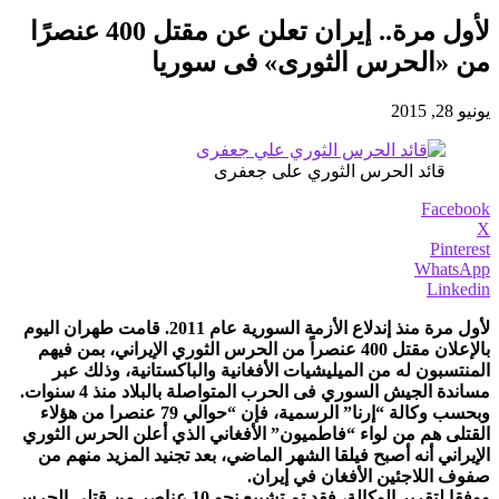
لأول مرة.. إيران تعلن عن مقتل 400 عنصرًا
من «الحرس الثورى» فى سوريا
يونيو 28, 2015
قائد الحرس الثوري على جعفرى
Facebook
X
Pinterest
WhatsApp
Linkedin
لأول مرة منذ إندلاع الأزمة السورية عام 2011. قامت طهران اليوم
بالإعلان مقتل 400 عنصراً من الحرس الثوري الإيراني، بمن فيهم
المنتسبون له من الميليشيات الأفغانية والباكستانية، وذلك عبر
مساندة الجيش السوري فى الحرب المتواصلة بالبلاد منذ 4 سنوات.
وبحسب وكالة “إرنا” الرسمية، فإن “حوالي 79 عنصرا من هؤلاء
القتلى هم من لواء “فاطميون” الأفغاني الذي أعلن الحرس الثوري
الإيراني أنه أصبح فيلقا الشهر الماضي، بعد تجنيد المزيد منهم من
صفوف اللاجئين الأفغان في إيران.
ووفقا لتقرير الوكالة، فقد تم تشييع نحو 10 عناصر من قتلى الحرس