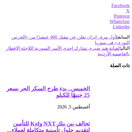
Facebook
X
Pinterest
WhatsApp
Linkedin
السابق
لأول مرة.. إيران تعلن عن مقتل 400 عنصرًا من «الحرس
الثورى» فى سوريا
التالي
الفنانة هند صبرى تشارك إحدى الأسر السورية اللاجئة الإفطار
بالعاصمة الأردنية
ذات الصلة
الخميس.. بدء طرح السكر الحر بسعر
25 جنيهًا للكيلو
أغسطس 5, 2026
تحالف بين بنك NXT وKaf للتأمين
لتقديم حلول تأمينية متكاملة لعملاء...