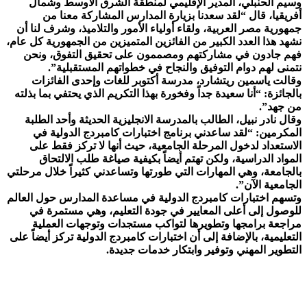
وسيم الحنبلي، المدير الإقليمي لمنطقة الشرق الأوسط وشمال
أفريقيا، قال “لقد سعدنا بزيارة المدارس المشاركة معنا من
جمهورية مصر العربية، ولقاء أولياء الأمور والتلاميذ، وشرف لنا أن
نشهد هذا العدد الكبير من الفائزين المتميزين من الجمهورية كل عام،
فهم جادون في مشاركتهم ومصممون على تحقيق التفوق، ونحن
نتمنى لهم دوام التوفيق والنجاح في خطواتهم المستقبلية”.
وقالت ياسمين ريتشارد، مدرسة أكتوبر للغات وإحدى الفائزات
بالجائزة: “أنا سعيدة جداً وفخورة بهذا التكريم الذي يحتفي بما بذلته
من جهد”.
وقال نادر نبيل، الطالب بالمدرسة الانجليزية الحديثة وأحد الطلبة
المكرمين: “لقد ساعدني برنامج اختبارات كامبردج الدولية في
الاستعداد لدخول المرحلة الجامعية، حيث أنها لا تركز فقط على
المواد الدراسية، ولكن تهتم أيضاً بكيفية صياغة طلب الالتحاق
بالجامعة، وهي المهارات التي طورتها وتساعدني كثيراً خلال مرحلتي
الجامعية الآن”.
وتسهم اختبارات كامبردج الدولية في مساعدة المدارس حول العالم
للوصول إلى أعلى المعايير في جودة التعليم، وهي مستمرة في
مراجعة برامجها وتطويرها لتواكب مستجدات وتوجهات العملية
التعليمية، بالإضافة إلى أن اختبارات كامبردج الدولية تركز أيضاً على
التطوير المهني وتوفير وابتكار خدمات جديدة.