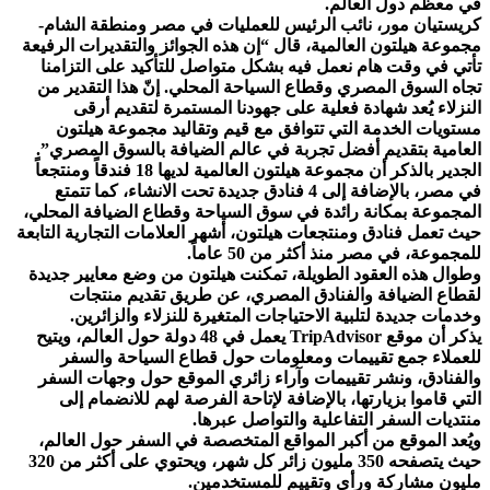
في معظم دول العالم.
كريستيان مور، نائب الرئيس للعمليات في مصر ومنطقة الشام-
مجموعة هيلتون العالمية، قال “إن هذه الجوائز والتقديرات الرفيعة
تأتي في وقت هام نعمل فيه بشكل متواصل للتأكيد على التزامنا
تجاه السوق المصري وقطاع السياحة المحلي. إنّ هذا التقدير من
النزلاء يُعد شهادة فعلية على جهودنا المستمرة لتقديم أرقى
مستويات الخدمة التي تتوافق مع قيم وتقاليد مجموعة هيلتون
العامية بتقديم أفضل تجربة في عالم الضيافة بالسوق المصري”.
الجدير بالذكر أن مجموعة هيلتون العالمية لديها 18 فندقاً ومنتجعاً
في مصر، بالإضافة إلى 4 فنادق جديدة تحت الانشاء، كما تتمتع
المجموعة بمكانة رائدة في سوق السياحة وقطاع الضيافة المحلي،
حيث تعمل فنادق ومنتجعات هيلتون، أشهر العلامات التجارية التابعة
للمجموعة، في مصر منذ أكثر من 50 عاماً.
وطوال هذه العقود الطويلة، تمكنت هيلتون من وضع معايير جديدة
لقطاع الضيافة والفنادق المصري، عن طريق تقديم منتجات
وخدمات جديدة لتلبية الاحتياجات المتغيرة للنزلاء والزائرين.
يذكر أن موقع TripAdvisor يعمل في 48 دولة حول العالم، ويتيح
للعملاء جمع تقييمات ومعلومات حول قطاع السياحة والسفر
والفنادق، ونشر تقييمات وآراء زائري الموقع حول وجهات السفر
التي قاموا بزيارتها، بالإضافة لإتاحة الفرصة لهم للانضمام إلى
منتديات السفر التفاعلية والتواصل عبرها.
ويُعد الموقع من أكبر المواقع المتخصصة في السفر حول العالم،
حيث يتصفحه 350 مليون زائر كل شهر، ويحتوي على أكثر من 320
مليون مشاركة ورأي وتقييم للمستخدمين.