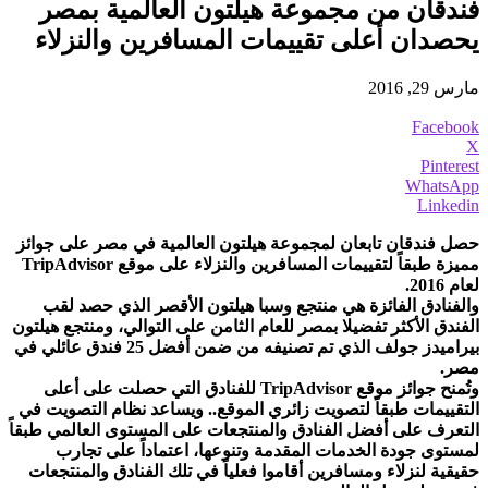
فندقان من مجموعة هيلتون العالمية بمصر
يحصدان أعلى تقييمات المسافرين والنزلاء
مارس 29, 2016
Facebook
X
Pinterest
WhatsApp
Linkedin
حصل فندقان تابعان لمجموعة هيلتون العالمية في مصر على جوائز
مميزة طبقاً لتقييمات المسافرين والنزلاء على موقع TripAdvisor
لعام 2016.
والفنادق الفائزة هي منتجع وسبا هيلتون الأقصر الذي حصد لقب
الفندق الأكثر تفضيلا بمصر للعام الثامن على التوالي، ومنتجع هيلتون
بيراميدز جولف الذي تم تصنيفه من ضمن أفضل 25 فندق عائلي في
مصر.
وتُمنح جوائز موقع TripAdvisor للفنادق التي حصلت على أعلى
التقييمات طبقاً لتصويت زائري الموقع.. ويساعد نظام التصويت في
التعرف على أفضل الفنادق والمنتجعات على المستوى العالمي طبقاً
لمستوى جودة الخدمات المقدمة وتنوعها، اعتماداً على تجارب
حقيقية لنزلاء ومسافرين أقاموا فعلياً في تلك الفنادق والمنتجعات