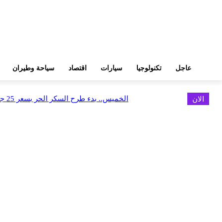
عاجل
تكنولوجيا
سيارات
اقتصاد
سياحة وطيران
الان
الخميس.. بدء طرح السكر الحر بسعر 25 جنيهًا للكيلو
اخر الاخبار
البورصة وجهاز التمثيل التجاري يروجان لسوق المال وجذب الاستثمارات الأجن
أغسطس 6, 2026
FEDIS وحلول تتشاركان في تطوير أول منصة للسياحة الصحية بالمنطقة
أغسطس 6, 2026