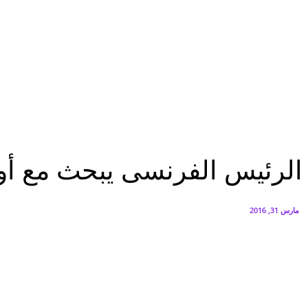
البنك العربي يطلق حملة الاسترداد النقدي الصيفية
أغسطس 6, 2026
سيتي إيدج توقع شراكة مع ڤودافون مصر لتوفير خدمات Triple Play الذكية بمشروع داون تاون بالعلمين الجديدة
أغسطس 6, 2026
الرئيسية
الرئيس الفرنسى يبحث مع أوباما فى واشنطن مكافحة الإرهاب وأزمة سوريا
الرئيسية
عاجل
عرب وعالم
الرئيس الفرنسى يبحث مع أوب
مارس 31, 2016