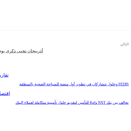
التالي
أذربيجان تحيى ذكرى يوم 
اقرأ المزيد
تقاري
FEDIS وحلول تتشاركان في تطوير أول منصة للسياحة الصحية بالمنطقة
اقتصا
تحالف بين بنك NXT وKaf للتأمين لتقديم حلول تأمينية متكاملة لعملاء البنك