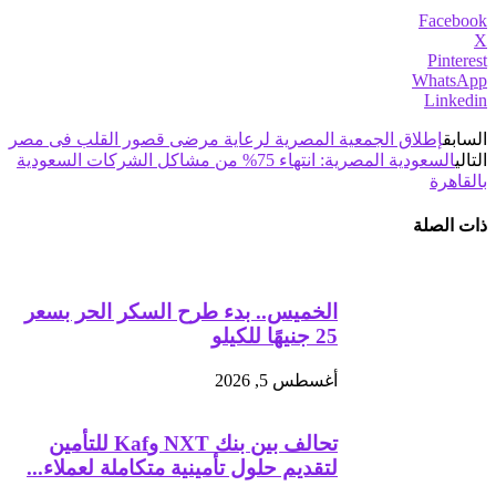
Facebook
X
Pinterest
WhatsApp
Linkedin
السابق
إطلاق الجمعية المصرية لرعاية مرضى قصور القلب فى مصر
التالي
السعودية المصرية: انتهاء 75% من مشاكل الشركات السعودية
بالقاهرة
ذات الصلة
الخميس.. بدء طرح السكر الحر بسعر
25 جنيهًا للكيلو
أغسطس 5, 2026
تحالف بين بنك NXT وKaf للتأمين
لتقديم حلول تأمينية متكاملة لعملاء...