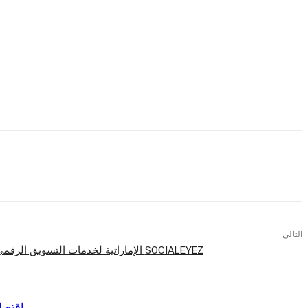
وخلال أكثر من 20 عام مضي، ظلت هواوي مركزة علي البنية التحتية
في سنة 2015 فقط، إستثمرت هواوي 15% من عائدها السنوي بما يساوي 9.2 مليار دولار فى البحث والتطوير، حيث بلغت إجمالي إستثمارات هواوي فى البحث والتطوير علي مدي العقد الماضي 37 مليار دولار.
سوف نستمر في التركيز علي إستراتيجية تركز علي إحتياجات عملائ
التالي
SOCIALEYEZ الإماراتية لخدمات التسويق الرقمى تستحوذ على BSocial المصرية
اقرأ المزيد
اقتصا