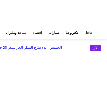
عاجل
تكنولوجيا
سيارات
اقتصاد
سياحة وطيران
الان
الخميس.. بدء طرح السكر الحر بسعر 25 جنيهًا للكيلو
اخر الاخبار
كاسبرسكي تقدم دليلاً لمساعدة السياح على السفر بذكاء وأمان أكبر
أغسطس 9, 2026
البورصة وجهاز التمثيل التجاري يروجان لسوق المال وجذب الاستثمارات الأجن
أغسطس 6, 2026