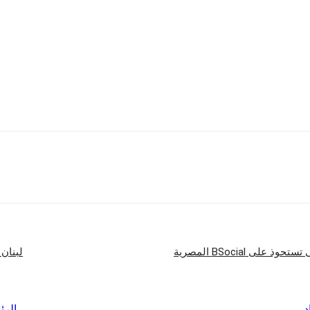
ومن ابرز نجاحات الشركة في 2015 هو عائد مجموعة أ
توفر ل
 لتكنولوجيا المعلومات والأتصالات، بالأضافة إلى الأستثمار في البحث والتطوير.
نا من خلال جميع مجموعات أعمالنا. وسوف نمضي قدما في مشاريع إعا
ويستند التقرير السنوي لهواوي لسنة 2015 على البيانات المالية المدققة بشكل مستقل من قبل شركة KPMG، وهي شركة محاسبة دولية .
شارك
لبنان يفوض 3 بنوك لإصدار سندات د
د
الرئ