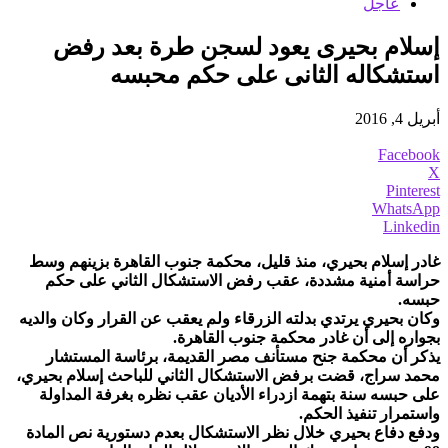
عاجل
إسلام بحيرى يعود لسجن طرة بعد رفض
استشكاله الثانى على حكم محبسه
أبريل 4, 2016
Facebook
X
Pinterest
WhatsApp
Linkedin
غادر إسلام بحيري، منذ قليل، محكمة جنوب القاهرة بزينهم وسط
حراسة أمنية مشددة، عقب رفض الاستشكال الثاني على حكم
حبسه.
وكان بحيري يرتدي بدلته الزرقاء ولم يعقب عن القرار وكان والديه
بجواره إلى أن غادر محكمة جنوب القاهرة.
يذكر أن محكمة جنح مستأنف مصر القديمة، برئاسة المستشار
محمد سراج، قضت برفض الاستشكال الثاني للباحث إسلام بحيري،
على حبسه سنة بتهمة ازدراء الأديان عقب نظره بغرفة المداولة
واستمرار تنفيذ الحكم.
ودفع دفاع بحيري خلال نظر الاستشكال بعدم دستورية نص المادة