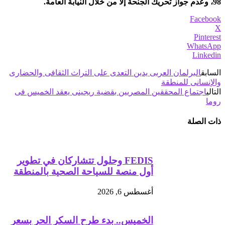
98، وعدم جواز تحريك الجنحة إلا من خلال النيابة العامة.
Facebook
X
Pinterest
WhatsApp
Linkedin
السابق
البرلمان العربى يدين التعدى على التراث الثقافى والحضارى
والإنسانى للمنطقة
التالي
اجتماع المحققين المصريين بقضية ريجينى يعقد الخميس فى
روما
ذات الصلة
FEDIS وحلول تتشاركان في تطوير
أول منصة للسياحة الصحية بالمنطقة
أغسطس 6, 2026
الخميس.. بدء طرح السكر الحر بسعر