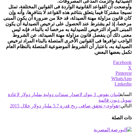
الصيدلية وألزمت المدعى المصروفات.
وأوضحت أن القواعد القانونية الواردة فى القوانين المختلفة، تمثل
نسيجا مشتركا فيما يتعلق بتناغم هذه القواعد لا بتنافرها، وأنه وإن
كان قانون مزاولة مهنة الصيدلة، قد خلا من ضرورة أن يكون المبنى
مرخصا، إذ لم يشترط عند الحصول على ترخيص الصيدلية أن يكون
المبنى المراد الترخيص للصيدلية به مرخصا له بالبناء، فإنه ليس
معنى ذلك أن ينفصل قانون مزاولة مهنة الصيدلة، عن الشروط
الواجب توافرها فى القوانين الأخرى المتصلة بالبناء المراد ترخيص
الصيدلية به، باعتبار أن الشروط الموضوعية المتصلة بالنظام العام
تكمل بعضها البعض.
Facebook
X
Pinterest
WhatsApp
Linkedin
السابق
لبنان يفوض 3 بنوك لإصدار سندات دولية بمليار دولار لإعادة
تمويل ديون قائمة
التالي
«هواوى» تحقق صافى ربح قدره 5.7 مليار دولار خلال 2015
ذات الصلة