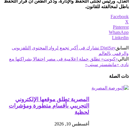
العدل، ورئيس لجنتى التحفظ والإدارة، وذكر الطعن أن قرار التحفظ
باطل لمخالفته للقانون.
Facebook
X
Pinterest
WhatsApp
Linkedin
السابق
DigiSay تشارك فى أكبر تجمع لرواد المحتوى التلفزيونى
والرقمى بالعالم
التالي
«كيونت» تطلق حملة اعلامية فى مصر احتفالا بشراكتها مع
نادى «مانشستر سيتى»
ذات الصلة
المصرية تطلق موقعها الإلكتروني
التجريبي بأقسام متطورة ومؤشرات
لحظية
أغسطس 10, 2026