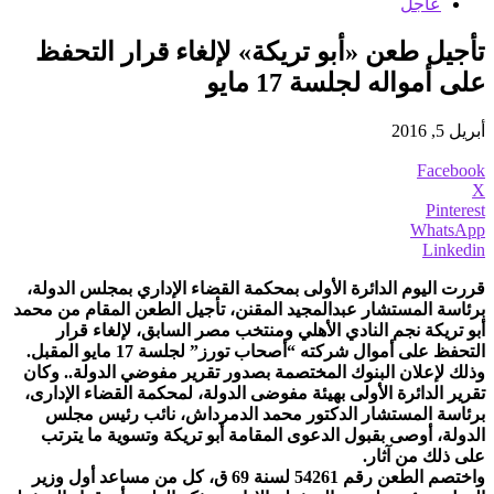
عاجل
تأجيل طعن «أبو تريكة» لإلغاء قرار التحفظ
على أمواله لجلسة 17 مايو
أبريل 5, 2016
Facebook
X
Pinterest
WhatsApp
Linkedin
قررت اليوم الدائرة الأولى بمحكمة القضاء الإداري بمجلس الدولة،
برئاسة المستشار عبدالمجيد المقنن، تأجيل الطعن المقام من محمد
أبو تريكة نجم النادي الأهلي ومنتخب مصر السابق، لإلغاء قرار
التحفظ على أموال شركته “أصحاب تورز” لجلسة 17 مايو المقبل.
وذلك لإعلان البنوك المختصمة بصدور تقرير مفوضي الدولة.. وكان
تقرير الدائرة الأولى بهيئة مفوضى الدولة، لمحكمة القضاء الإدارى،
برئاسة المستشار الدكتور محمد الدمرداش، نائب رئيس مجلس
الدولة، أوصى بقبول الدعوى المقامة أبو تريكة وتسوية ما يترتب
على ذلك من آثار.
واختصم الطعن رقم 54261 لسنة 69 ق، كل من مساعد أول وزير