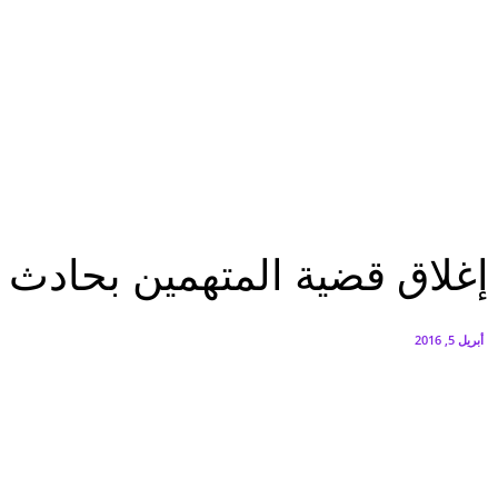
البنك العربي يطلق حملة الاسترداد النقدي الصيفية
أغسطس 6, 2026
سيتي إيدج توقع شراكة مع ڤودافون مصر لتوفير خدمات Triple Play الذكية بمشروع داون تاون بالعلمين الجديدة
أغسطس 6, 2026
الرئيسية
إغلاق قضية المتهمين بحادث مهرجان «استعراض الحب» فى ألمانيا
الرئيسية
عاجل
عرب وعالم
إغلاق قضية المتهمين بحادث 
أبريل 5, 2016