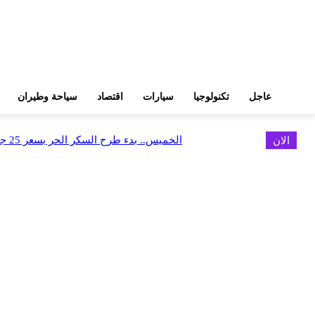
عاجل
تكنولوجيا
سيارات
اقتصاد
سياحة وطيران
الان
الخميس.. بدء طرح السكر الحر بسعر 25 جنيهًا للكيلو
اخر الاخبار
البورصة وجهاز التمثيل التجاري يروجان لسوق المال وجذب الاستثمارات الأجن
أغسطس 6, 2026
FEDIS وحلول تتشاركان في تطوير أول منصة للسياحة الصحية بالمنطقة
أغسطس 6, 2026