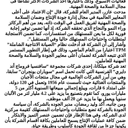
فعاليات الأسبوع، وذلك باعتبارها أحد الشركات الأكثر نشاطا فى
مجال السلامة والصحة المهنية.
مدحت عازر، المدير العام للشركة، قال “إن الاعتماد على أعلى
المعايير العالمية في مجال إدارة جودة الإنتاج وضمان السلامة
والصحة المهنية لفريق العمل في الوقت ذاته، يعد من أهم الركائز
وراء النمو والنجاح الذي تحققه الشركة، إذ أنها تضمن توفير إجابة
فورية لكل ما يعن للمستهلك من استفسارات، كما تضمن الاستجابة
لمتطلبات واحتياجات المستهلك حاليا وفي المستقبل”.
وأشار إلى أن الشركة قد أدخلت نظام “الصيانة الانتاجية الشاملة”
TPM اعتبارا من العام الماضي، وذلك في إطار التطوير المستمر
الذي تتبعه الشركة لضمان أعلى معايير الجودة والسلامة والصحة
المهنية للعاملين.
تعد شركة ميلكانا، إحدى شركات مجموعة “سافنسيا فروماج أند
دايري” الفرنسية التي كانت تحمل اسم “سوباران بونجران” سابقا،
وهي من أبرز الشركات العالمية في مجال منتجات الأجبان
والمنتجات الغذائية حيث تأسست عام 1956 وتعمل في 120 دولة،
على امتداد 6 قارات، ويبلغ إجمالي مبيعاتها السنوية أكثر من 5
مليارات يورو، كما تقوم بتصنيع ما يزيد على 4.2 مليار لتر من الألبان
سنويا ويعمل بها ما يزيد عن 20 ألف موظف.
ومن جانبه، أكد وليد رمضان، مدير الجوده بالشركة، أن سياسة
الجودة بالشركة تضع متطلبات واحتياجات المستهلك كقيمة مركزية
لدى الشركة، وفي هذا الإطار فإن تضمين عنصر التميز والابتكار
ضمن كافة عمليات الإنتاج يسمح للعاملين بكافة أقسام الشركة بأن
يكونوا جزءا من ثقافة الجودة كأسلوب وطريقة حياة.