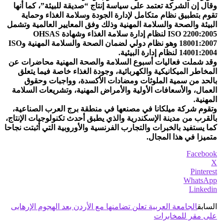
وقال إن الشركة تعتمد على سياسة إنتاج “صديقة للبيئة”، كما أنها
تقوم بتطبيق نظام متكامل لإدارة الجودة وسلامة الغذاء وحماية
البيئة والصحة والسلامة المهنية وذلك وفق المعايير العالمية وتشمل
ISO 2200:2005 لنظام إدارة سلامة الغذاء وشهادة OHSAS
18001:2007 وهو نظام دولي لضمان الصحة والسلامة المهنية وISO
14001:2004 لنظام إدارة البيئية.
وقد شملت فعاليات أسبوع السلامة والصحة المهنية محاضرات عن
المخاطر الميكانيكية والكهربائية، وجودة الغذاء خاصة فيما يتعلق
بالحد من سمية الملوثات ومضادات الأكسدة، وواجبات وحقوق
العمال، والأسعافات الأولية والأمراض المهنية، وتشريعات السلامة
المهنية.
وتقوم شركة ميلكانا في مصنعها في منطقة برج العرب الصناعية،
بالقرب من مدينة الإسكندرية والذي يطبق أحدث تكنولوجيات الإنتاج،
كما يستفيد بالخبرات والتجارب الفرنسية والأوروبية التي أثبتت نجاحا
متميزا في هذا المجال.
Facebook
X
Pinterest
WhatsApp
Linkedin
السابق
الجامعة العربية تعلن تضامنها مع الأردن بعد الهجوم الإرهابى
على مقر للمخابرات