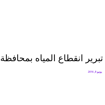
البنك العربي يطلق حملة الاسترداد النقدي الصيفية
أغسطس 6, 2026
سيتي إيدج توقع شراكة مع ڤودافون مصر لتوفير خدمات Triple Play الذكية بمشروع داون تاون بالعلمين الجديدة
أغسطس 6, 2026
الرئيسية
تبرير انقطاع المياه بمحافظة الجيزة بدعوى تغيير المحابس بمحطة إمبابة
الرئيسية
عاجل
مصر
تبرير انقطاع المياه بمحافظة
يونيو 8, 2016