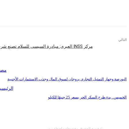
التالي
مركز INSS العبرى: مبادرة السيسى للسلام تصنع شرق أوسط جديد على نهج السادات
اقرأ المزيد
مصر
البورصة وجهاز التمثيل التجاري يروجان لسوق المال وجذب الاستثمارات الأجنبية
الرئيسي
الخميس.. بدء طرح السكر الحر بسعر 25 جنيهًا للكيلو
عنا
سياسة النشر
اتصل 
© جميع الحقوق محفوظة - لحظة نيوز