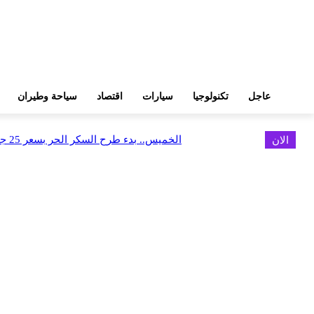
عاجل
تكنولوجيا
سيارات
اقتصاد
سياحة وطيران
الان
الخميس.. بدء طرح السكر الحر بسعر 25 جنيهًا للكيلو
اخر الاخبار
البورصة وجهاز التمثيل التجاري يروجان لسوق المال وجذب الاستثمارات الأجن
أغسطس 6, 2026
FEDIS وحلول تتشاركان في تطوير أول منصة للسياحة الصحية بالمنطقة
أغسطس 6, 2026