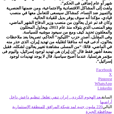
شهر أو عام إضافى فى الحكم”.
ولفت إلى المشاكل الاقتصادية والاجتماعية، ومن ضمنها العنصرية
والتمييز ضد النساء، كمشاكل سيسعى للتعامل معها في منصب
قيادي، مؤكدا أنه سوف يوفر بديل للقيادة الحالية.
وكان قد تم عزل يعالون من منصب وزير الدفاع الشهر الماضي،
وهو المنصب الذي يتولاه منذ عام 2013، ويحاول المحللون
والمعلقون تحديد كيف ومع من سيعود موشيه للسياسة.
وفى المقابل، أصدر حزب “الليكود” الحاكم، تصريحا بعد ملاحظات
يعالون، أدعى فيه أنه منافقا لتقليله من تهديد إيران، الذى حذر منه
في الماضي، قائلا: “من المسلى مشاهدة تغيير يعالون لشكله، فقبل
بضعة أشهر فقط قال “إن إيران هى تهديد لوجود إسرائيل، واليوم فى
مؤتمر هرتسليا، عندما أصبح سياسيا، قال لا يوجد تهديدات لوجود
إسرائيل”.
Facebook
X
Pinterest
WhatsApp
Linkedin
السابق
بعد الهجوم الكردى.. إيران تنفي تغلغل تنظيم داعش داخل
أراضيها
التالي
220 مليون جنيه لمد شبكة المرافق للمنطقة الإستثمارية
بمحافظة الجيزة