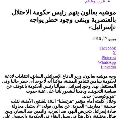
عرب وعالم
موشيه يعالون يتهم رئيس حكومة الاحتلال
بالعنصرية وينفى وجود خطر يواجه
«إسرائيل»
يونيو 17, 2016
Facebook
X
Pinterest
WhatsApp
Linkedin
وجه موشيه يعالون، وزير الدفاع الإسرائيلي السابق، انتقادات لاذعة
لحكومة بنيامين نتنياهو اليمينية، مؤكدا أنه لا يوجد أى خطر حاليا وفى
المستقبل يهدد وجود إسرائيل، مطالبا رئيس الحكومة بالتوقف عن
سياسة التخويف، ودفعنا للشعور بأننا على عتبة حدوث
“هولوكوست” جديد.
وخلال كلمته أمام مؤتمر “هرتسليا” الـ16 للشئون الأمنية، نقلت
صحيفة “معاريف” العبرية، عن يعالون قوله: “لا يحتمل محاولة
قيادة إسرائيل بتحريض اليهود ضد العرب، واليمين ضد اليسار، وبين
قبائل مختلفة، وكل هذا فى سبيل البقاء فى الحكومة والحصول على