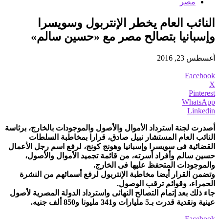
مصر
النائب العام يخطر الإنتربول وسويسرا
وإسبانيا بتصالح مصر مع «حسين سالم»
أغسطس 23, 2016
Facebook
X
Pinterest
WhatsApp
Linkedin
أصدرت لجنة استرداد الأموال والأصول والموجودات بالخارج، برئاسة
النائب العام المستشار نبيل صادق، قرارا بمخاطبة السلطات
القضائية فى سويسرا وإسبانيا وهونج كونج، لرفع اسم رجل الأعمال
حسين سالم وأفراد أسرته، من قائمة تجميد الأموال والأصول،
والموجودات المتحفظ عليها فى الخارج.
وتضمن القرار أيضا مخاطبة الإنتربول لرفع أسمائهم من النشرة
الحمراء، وقوائم ترقب الوصول.
جاء ذلك بعد إتمام التصالح النهائى واسترداد الدولة المصرية لأصول
عينية ونقدية قدرت بـ5 مليارات و341 مليونا و850 ألف جنيه.
Facebook